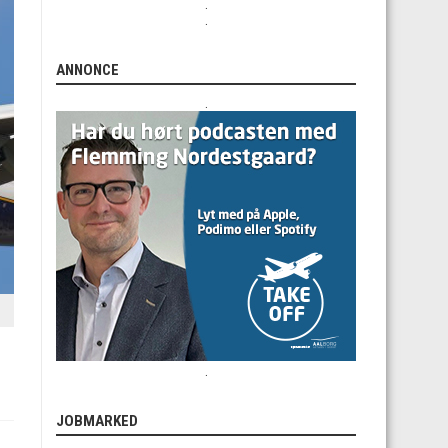
.
.
ANNONCE
.
.
JOBMARKED