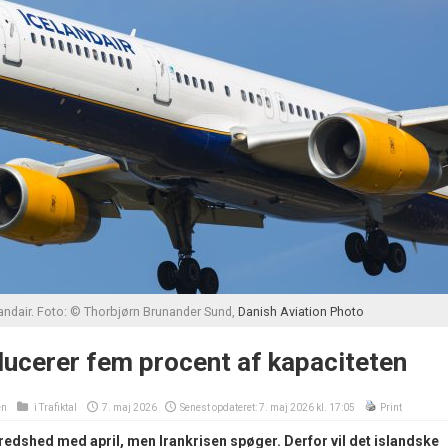
landair. Foto: © Thorbjørn Brunander Sund,
Danish Aviation Photo
ducerer fem procent af kapaciteten
en
i
Trafiktal
7. maj 2026
Senest opdateret: 7. maj 2026 kl. 17:05
Print
fredshed med april, men Irankrisen spøger. Derfor vil det islandske