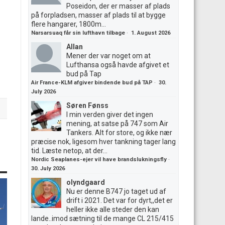
Poseidon, der er masser af plads
på forpladsen, masser af plads til at bygge
flere hangarer, 1800m...
Narsarsuaq får sin lufthavn tilbage
·
1. August 2026
Allan
Mener der var noget om at
Lufthansa også havde afgivet et
bud på Tap
Air France-KLM afgiver bindende bud på TAP
·
30.
July 2026
Søren Fønss
I min verden giver det ingen
mening, at satse på 747 som Air
Tankers. Alt for store, og ikke nær
præcise nok, ligesom hver tankning tager lang
tid. Læste netop, at der...
Nordic Seaplanes-ejer vil have brandslukningsfly
·
30. July 2026
olyndgaard
Nu er denne B747 jo taget ud af
drift i 2021. Det var for dyrt,,det er
heller ikke alle steder den kan
lande..imod sætning til de mange CL 215/415