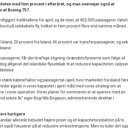
teten med fem procent i efteråret, og man overvejer også at
 af Boeing 757.
tliggjort trafiktallene for april, og de viser, at 402.000 passagerer i løbet
ord på selskabets fly, hvilket er fem procent flere end samme måned
l Island, 20 procent fra Island, 46 procent var transferpassagerer, og se
Island.
passagerer, får den kraftige stigning i brændstofpriserne som følge af
og alligevel det islandske flyselskab til at reducere kapaciteten, oplyse
ddelelse.
n stærk kabinefaktor og passagertal i april, hvor markedet fra Island før
der øgede vi vores kapacitet i april i tråd med vores strategi om at
 i vores operation. Vores planer for sommeren er at operere med en
d sidste år,” siger Bogi Nils Bogason, administrerende direktør i
’ere hurtigere
celandair allerede bebudet højere priser og en kapacitetsreduktion på to
et også fokuserer på at reducere omkostningerne. Men nu lyder det ogs