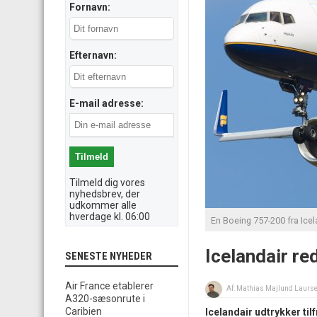
Fornavn:
Efternavn:
E-mail adresse:
Tilmeld dig vores
nyhedsbrev, der
udkommer alle
hverdage kl. 06:00
En Boeing 757-200 fra Ice
Icelandair re
SENESTE NYHEDER
Air France etablerer
Af:
Mathias Majlund Laurs
A320-sæsonrute i
Caribien
Icelandair udtrykker til