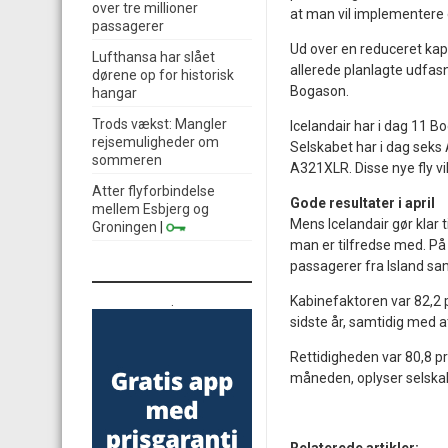
over tre millioner
at man vil implementere 
passagerer
Ud over en reduceret kap
Lufthansa har slået
allerede planlagte udfas
dørene op for historisk
Bogason.
hangar
Trods vækst: Mangler
Icelandair har i dag 11 B
rejsemuligheder om
Selskabet har i dag seks
sommeren
A321XLR. Disse nye fly vi
Atter flyforbindelse
Gode resultater i april
mellem Esbjerg og
Mens Icelandair gør klar t
Groningen
|
man er tilfredse med. På
passagerer fra Island sam
.
Kabinefaktoren var 82,2 
sidste år, samtidig med 
Rettidigheden var 80,8 pr
måneden, oplyser selska