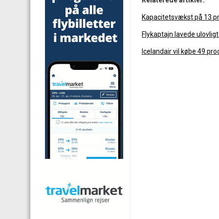
Relaterede artikler:
Kapacitetsvækst på 13 p
Flykaptajn lavede ulovlig
Icelandair vil købe 49 pr