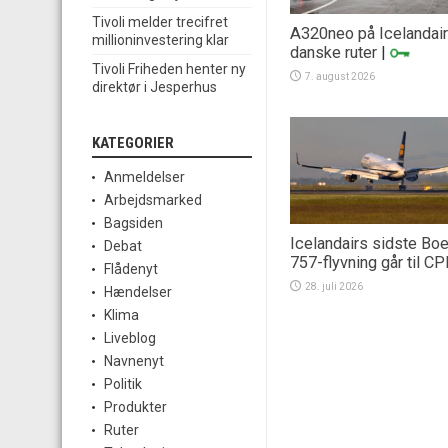
Tivoli melder trecifret
A320neo på Icelandai
millioninvestering klar
danske ruter
|
Tivoli Friheden henter ny
7. august 2026
direktør i Jesperhus
KATEGORIER
Anmeldelser
Arbejdsmarked
Bagsiden
Icelandairs sidste Bo
Debat
757-flyvning går til C
Flådenyt
28. juli 2026
Hændelser
Klima
Liveblog
Navnenyt
Politik
Produkter
Ruter