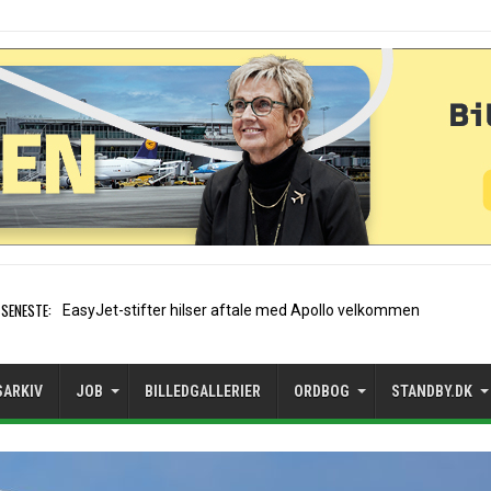
SENESTE:
Air France etablerer A320-
SARKIV
JOB
BILLEDGALLERIER
ORDBOG
STANDBY.DK