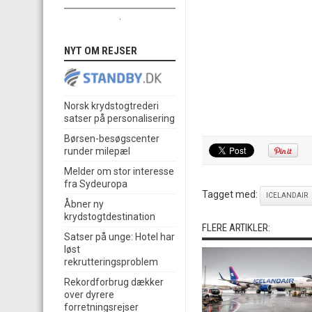
.
NYT OM REJSER
Norsk krydstogtrederi
satser på personalisering
Børsen-besøgscenter
runder milepæl
Melder om stor interesse
fra Sydeuropa
Tagget med:
ICELANDAIR
Åbner ny
krydstogtdestination
FLERE ARTIKLER:
Satser på unge: Hotel har
løst
rekrutteringsproblem
Rekordforbrug dækker
over dyrere
forretningsrejser