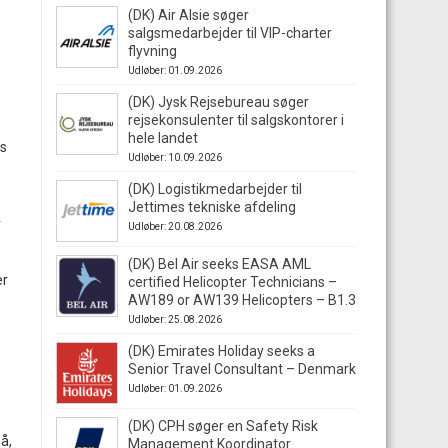
(DK) Air Alsie søger
salgsmedarbejder til VIP-charter
flyvning
Udløber: 01.09.2026
(DK) Jysk Rejsebureau søger
rejsekonsulenter til salgskontorer i
hele landet
ks
Udløber: 10.09.2026
(DK) Logistikmedarbejder til
Jettimes tekniske afdeling
r
Udløber: 20.08.2026
(DK) Bel Air seeks EASA AML
er
certified Helicopter Technicians –
AW189 or AW139 Helicopters – B1.3
Udløber: 25.08.2026
(DK) Emirates Holiday seeks a
Senior Travel Consultant – Denmark
Udløber: 01.09.2026
(DK) CPH søger en Safety Risk
å,
Management Koordinator