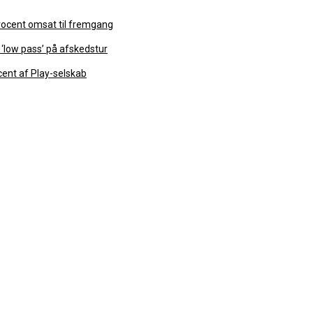
rocent omsat til fremgang
t ‘low pass’ på afskedstur
ocent af Play-selskab