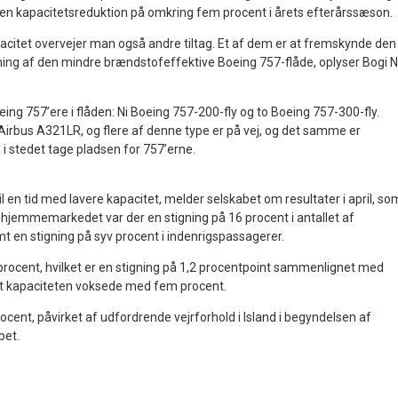
en kapacitetsreduktion på omkring fem procent i årets efterårssæson.
acitet overvejer man også andre tiltag. Et af dem er at fremskynde den
ning af den mindre brændstofeffektive Boeing 757-flåde, oplyser Bogi N
oeing 757’ere i flåden: Ni Boeing 757-200-fly og to Boeing 757-300-fly.
 Airbus A321LR, og flere af denne type er på vej, og det samme er
l i stedet tage pladsen for 757’erne.
il en tid med lavere kapacitet, melder selskabet om resultater i april, so
 hjemmemarkedet var der en stigning på 16 procent i antallet af
t en stigning på syv procent i indenrigspassagerer.
procent, hvilket er en stigning på 1,2 procentpoint sammenlignet med
at kapaciteten voksede med fem procent.
ocent, påvirket af udfordrende vejrforhold i Island i begyndelsen af
bet.