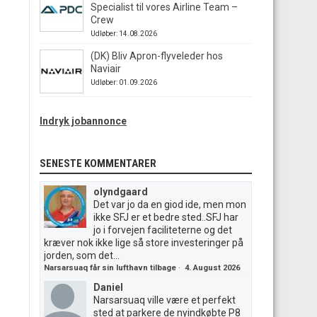
Specialist til vores Airline Team –
Crew
Udløber: 14.08.2026
(DK) Bliv Apron-flyveleder hos
Naviair
Udløber: 01.09.2026
Indryk jobannonce
SENESTE KOMMENTARER
olyndgaard
Det var jo da en giod ide, men mon
ikke SFJ er et bedre sted..SFJ har
jo i forvejen faciliteterne og det
kræver nok ikke lige så store investeringer på
jorden, som det...
Narsarsuaq får sin lufthavn tilbage
·
4. August 2026
Daniel
Narsarsuaq ville være et perfekt
sted at parkere de nyindkøbte P8