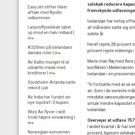
selskab reducere kapaci
EasyJet-stifter hilser
fremskynde udfasningen
aftale med Apollo
velkommen
Icelandair har netop offen
Lavprisflyselskab taber
af måneden satte sig omb
op imod en halv milliard
|
sidste år.
Heraf rejste 28 procent ti
A320neo på Icelandairs
procent rejste indenrigs i 
danske ruter
|
Mens man fløj med flere 
Air Baltic tvunget til at
udsætte møde med
konflikten i Mellemøsten d
kreditorer
|
Icelandair i en presseme
Stockholm-Arlanda satte
”Vi fortsatte med at se e
rekord i juli
an. Som i de seneste måne
Air India har fundet sin
mindske sæsonudsvingene
nye topchef i Etiopien
smule mindre kapacitet en
Icelandair.
Wizz Air flyver i rødt
trods højere omsætning
|
Overvejer at udfase 757
I andet kvartal i år har I
Norwegian-koncernen
procent, ligesom selskab