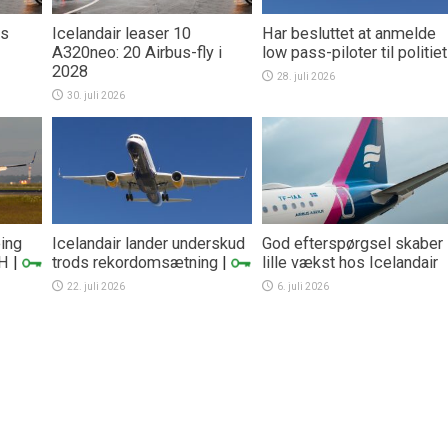
rs
Icelandair leaser 10
Har besluttet at anmelde
A320neo: 20 Airbus-fly i
low pass-piloter til politiet
2028
28. juli 2026
30. juli 2026
eing
Icelandair lander underskud
God efterspørgsel skaber
PH
|
trods rekordomsætning
|
lille vækst hos Icelandair
22. juli 2026
6. juli 2026