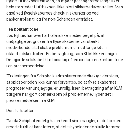
Ifølge lufthavnsdirektøren, så møder passagererne lange køer
hele tre steder i lufthavnen. Ikke blot i sikkerhedskontrollen. Men
også ved flyselskabernes check-in skranker og ved
paskontrollen til og fra non-Schengen området.
I en kontant tone
Jos Nijhuis har overfor hollandske medier peget på, at
unøjagtige prognoser fra flyselskaberne var stærkt
medvirkende til at skabe problemerne med lange køer i
sikkerhedskontrollen. En betragtning, som KLM ikke er enige i.
Det gjorde selskabet klart onsdag eftermiddag i en kontant tone
i en pressemeddelse.
”Erklæringen fra Schiphols administrerende direktør, der siger,
at spidsperioden ikke kunne forventes, og at flyselskabernes
prognoser var unøjagtige, er utrolig, især i betragtning af at KLM
tidligere har gjort opmærksom på problemerne,” lyder det i
pressemeddelsen fra KLM.
Den fortsætter:
”Nu da Schiphol endelig har erkendt sine mangler, er det jo mere
smertefuldt at konstatere, at det tilsyneladende skulle komme