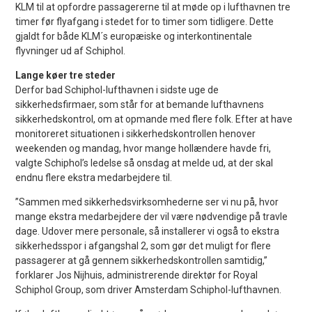
KLM til at opfordre passagererne til at møde op i lufthavnen tre
timer før flyafgang i stedet for to timer som tidligere. Dette
gjaldt for både KLM´s europæiske og interkontinentale
flyvninger ud af Schiphol.
Lange køer tre steder
Derfor bad Schiphol-lufthavnen i sidste uge de
sikkerhedsfirmaer, som står for at bemande lufthavnens
sikkerhedskontrol, om at opmande med flere folk. Efter at have
monitoreret situationen i sikkerhedskontrollen henover
weekenden og mandag, hvor mange hollændere havde fri,
valgte Schiphol’s ledelse så onsdag at melde ud, at der skal
endnu flere ekstra medarbejdere til.
”Sammen med sikkerhedsvirksomhederne ser vi nu på, hvor
mange ekstra medarbejdere der vil være nødvendige på travle
dage. Udover mere personale, så installerer vi også to ekstra
sikkerhedsspor i afgangshal 2, som gør det muligt for flere
passagerer at gå gennem sikkerhedskontrollen samtidig,”
forklarer Jos Nijhuis, administrerende direktør for Royal
Schiphol Group, som driver Amsterdam Schiphol-lufthavnen.