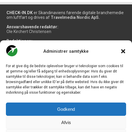
CHECK-IN.DK
er Skandinaviens førende digitale branchemedie
om luftfart og drives af
Travelmedia Nordic ApS.
Ansvarshavende redaktør:
Ole Kirchert Christensen
Redaktionen:
Christian Granhøj Skouboe
Henrik Baumgarten
Administrer samtykke
Danny Longhi Andreasen
Mathias Majlund Laursen
For at give dig de bedste oplevelser bruger vi teknologier som cookies til
Salg og jobannoncer:
at gemme og/eller få adgang til enhedsoplysninger. Hvis du giver dit
salg@travelmedianordic.com
samtykke til disse teknologier, kan vi behandle data som f.eks.
browsingadfærd eller unikke ID'er på dette websted. Hvis du ikke giver dit
samtykke eller trækker dit samtykke tilbage, kan det have en negativ
Vi tager ansvar for indholdet og er tilmeldt
indvirkning på visse funktioner og egenskaber.
Godkend
Siden er udviklet af
JHV Media Consult.
Afvis