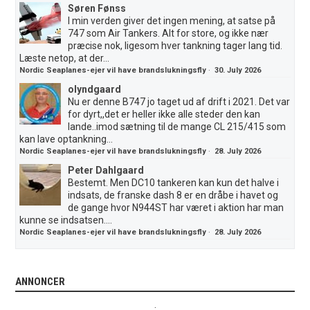
Søren Fønss
I min verden giver det ingen mening, at satse på
747 som Air Tankers. Alt for store, og ikke nær
præcise nok, ligesom hver tankning tager lang tid.
Læste netop, at der...
Nordic Seaplanes-ejer vil have brandslukningsfly
·
30. July 2026
olyndgaard
Nu er denne B747 jo taget ud af drift i 2021. Det var
for dyrt,,det er heller ikke alle steder den kan
lande..imod sætning til de mange CL 215/415 som
kan lave optankning...
Nordic Seaplanes-ejer vil have brandslukningsfly
·
28. July 2026
Peter Dahlgaard
Bestemt. Men DC10 tankeren kan kun det halve i
indsats, de franske dash 8 er en dråbe i havet og
de gange hvor N944ST har været i aktion har man
kunne se indsatsen....
Nordic Seaplanes-ejer vil have brandslukningsfly
·
28. July 2026
ANNONCER
.