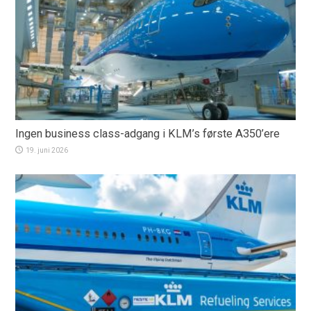
Ingen business class-adgang i KLM’s første A350’ere
19. juni 2026