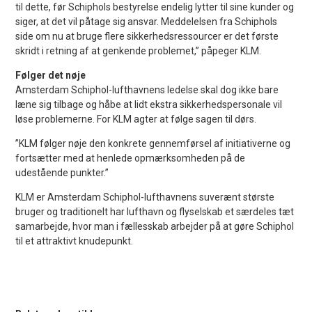
til dette, før Schiphols bestyrelse endelig lytter til sine kunder og
siger, at det vil påtage sig ansvar. Meddelelsen fra Schiphols
side om nu at bruge flere sikkerhedsressourcer er det første
skridt i retning af at genkende problemet,” påpeger KLM.
Følger det nøje
Amsterdam Schiphol-lufthavnens ledelse skal dog ikke bare
læne sig tilbage og håbe at lidt ekstra sikkerhedspersonale vil
løse problemerne. For KLM agter at følge sagen til dørs.
”KLM følger nøje den konkrete gennemførsel af initiativerne og
fortsætter med at henlede opmærksomheden på de
udestående punkter.”
KLM er Amsterdam Schiphol-lufthavnens suverænt største
bruger og traditionelt har lufthavn og flyselskab et særdeles tæt
samarbejde, hvor man i fællesskab arbejder på at gøre Schiphol
til et attraktivt knudepunkt.