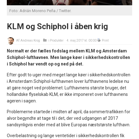
Foto: Adrián Moreno Peña / Twitter.
KLM og Schiphol i åben krig
Af:
Andreas Krog
i
Produkter
4. maj 2017 kl. 00:00
Print
Normalt er der fælles fodslag mellem KLM og Amsterdam
Schiphol-lufthavnen. Men lange køer i sikkerhedskontrollen
i Schiphol har vendt op og ned på det.
Efter godt to uger med meget lange køer i sikkerhedskontrollen
i Amsterdam Schiphol-lufthavnen lover lufthavnens ledelse nu
at gøre noget ved problemet. Lufthavnens største bruger, det
hollandske flyselskab KLM, er ikke imponeret over lufthavnens
ageren i sagen.
Problemerne startede i midten af april, da sommertrafikken for
alvor begyndte at tage til i det, der ved udgangen af 2017
sandsynligvis ender med at blive Europas næststørste lufthavn.
Overbelastning og lange ventetider i sikkerhedskontrollen fik