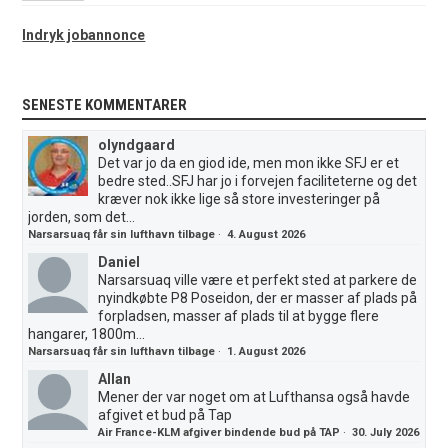
Indryk jobannonce
SENESTE KOMMENTARER
olyndgaard
Det var jo da en giod ide, men mon ikke SFJ er et
bedre sted..SFJ har jo i forvejen faciliteterne og det
kræver nok ikke lige så store investeringer på
jorden, som det...
Narsarsuaq får sin lufthavn tilbage
·
4. August 2026
Daniel
Narsarsuaq ville være et perfekt sted at parkere de
nyindkøbte P8 Poseidon, der er masser af plads på
forpladsen, masser af plads til at bygge flere
hangarer, 1800m...
Narsarsuaq får sin lufthavn tilbage
·
1. August 2026
Allan
Mener der var noget om at Lufthansa også havde
afgivet et bud på Tap
Air France-KLM afgiver bindende bud på TAP
·
30. July 2026