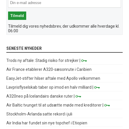
Tilmeld dig vores nyhedsbrev, der udkommer alle hverdage kl.
06:00
SENESTE NYHEDER
Trods ny aftale: Stadig risiko for strejker
|
Air France etablerer A320-sæsonrute i Caribien
EasyJet-stifter hilser aftale med Apollo velkommen
Lavprisflyselskab taber op imod en halv milliard
|
A320neo på Icelandairs danske ruter
|
Air Baltic tvunget til at udsætte møde med kreditorer
|
Stockholm-Arlanda satte rekord i juli
Air India har fundet sin nye topchef i Etiopien