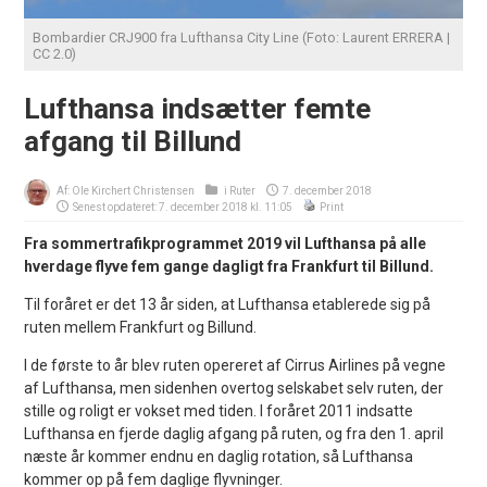
Bombardier CRJ900 fra Lufthansa City Line (Foto: Laurent ERRERA |
CC 2.0)
Lufthansa indsætter femte
afgang til Billund
Af:
Ole Kirchert Christensen
i
Ruter
7. december 2018
Senest opdateret: 7. december 2018 kl. 11:05
Print
Fra sommertrafikprogrammet 2019 vil Lufthansa på alle
hverdage flyve fem gange dagligt fra Frankfurt til Billund.
Til foråret er det 13 år siden, at Lufthansa etablerede sig på
ruten mellem Frankfurt og Billund.
I de første to år blev ruten opereret af Cirrus Airlines på vegne
af Lufthansa, men sidenhen overtog selskabet selv ruten, der
stille og roligt er vokset med tiden. I foråret 2011 indsatte
Lufthansa en fjerde daglig afgang på ruten, og fra den 1. april
næste år kommer endnu en daglig rotation, så Lufthansa
kommer op på fem daglige flyvninger.