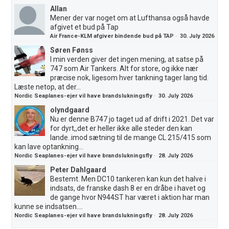
Allan
Mener der var noget om at Lufthansa også havde
afgivet et bud på Tap
Air France-KLM afgiver bindende bud på TAP
·
30. July 2026
Søren Fønss
I min verden giver det ingen mening, at satse på
747 som Air Tankers. Alt for store, og ikke nær
præcise nok, ligesom hver tankning tager lang tid.
Læste netop, at der...
Nordic Seaplanes-ejer vil have brandslukningsfly
·
30. July 2026
olyndgaard
Nu er denne B747 jo taget ud af drift i 2021. Det var
for dyrt,,det er heller ikke alle steder den kan
lande..imod sætning til de mange CL 215/415 som
kan lave optankning...
Nordic Seaplanes-ejer vil have brandslukningsfly
·
28. July 2026
Peter Dahlgaard
Bestemt. Men DC10 tankeren kan kun det halve i
indsats, de franske dash 8 er en dråbe i havet og
de gange hvor N944ST har været i aktion har man
kunne se indsatsen....
Nordic Seaplanes-ejer vil have brandslukningsfly
·
28. July 2026