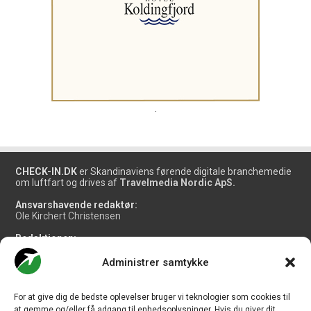
.
CHECK-IN.DK
er Skandinaviens førende digitale branchemedie
om luftfart og drives af
Travelmedia Nordic ApS.
Ansvarshavende redaktør:
Ole Kirchert Christensen
Redaktionen:
Christian Granhøj Skouboe
Henrik Baumgarten
Administrer samtykke
Danny Longhi Andreasen
Mathias Majlund Laursen
For at give dig de bedste oplevelser bruger vi teknologier som cookies til
Salg og jobannoncer:
at gemme og/eller få adgang til enhedsoplysninger. Hvis du giver dit