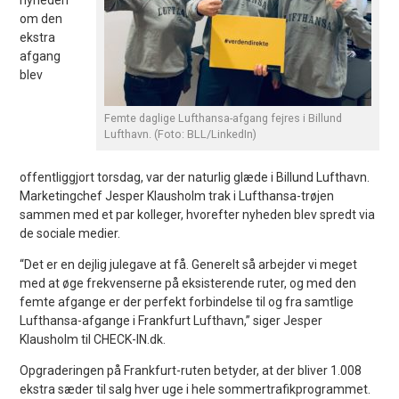
om den
ekstra
afgang
blev
Femte daglige Lufthansa-afgang fejres i Billund
Lufthavn. (Foto: BLL/LinkedIn)
offentliggjort torsdag, var der naturlig glæde i Billund Lufthavn.
Marketingchef Jesper Klausholm trak i Lufthansa-trøjen
sammen med et par kolleger, hvorefter nyheden blev spredt via
de sociale medier.
“Det er en dejlig julegave at få. Generelt så arbejder vi meget
med at øge frekvenserne på eksisterende ruter, og med den
femte afgange er der perfekt forbindelse til og fra samtlige
Lufthansa-afgange i Frankfurt Lufthavn,” siger Jesper
Klausholm til CHECK-IN.dk.
Opgraderingen på Frankfurt-ruten betyder, at der bliver 1.008
ekstra sæder til salg hver uge i hele sommertrafikprogrammet.