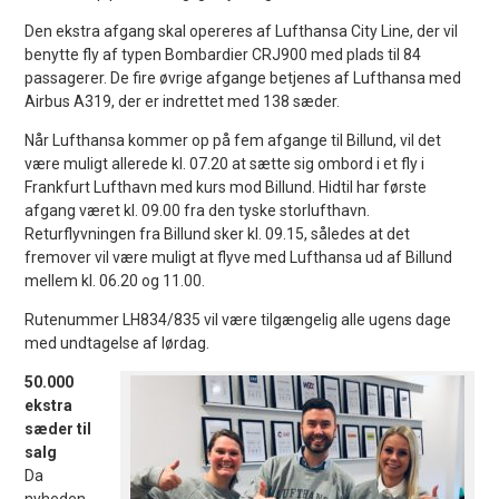
Den ekstra afgang skal opereres af Lufthansa City Line, der vil
benytte fly af typen Bombardier CRJ900 med plads til 84
passagerer. De fire øvrige afgange betjenes af Lufthansa med
Airbus A319, der er indrettet med 138 sæder.
Når Lufthansa kommer op på fem afgange til Billund, vil det
være muligt allerede kl. 07.20 at sætte sig ombord i et fly i
Frankfurt Lufthavn med kurs mod Billund. Hidtil har første
afgang været kl. 09.00 fra den tyske storlufthavn.
Returflyvningen fra Billund sker kl. 09.15, således at det
fremover vil være muligt at flyve med Lufthansa ud af Billund
mellem kl. 06.20 og 11.00.
Rutenummer LH834/835 vil være tilgængelig alle ugens dage
med undtagelse af lørdag.
50.000
ekstra
sæder til
salg
Da
nyheden