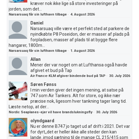
kræver nok ikke lige så store investeringer på
jorden, som det...
Narsarsuaq får sin lufthavn tilbage
·
4. August 2026
Daniel
Narsarsuaq ville være et perfekt sted at parkere de
nyindkøbte P8 Poseidon, der er masser af plads på
forpladsen, masser af plads til at bygge flere
hangarer, 1800m...
Narsarsuaq får sin lufthavn tilbage
·
1. August 2026
Allan
Mener der var noget om at Lufthansa også havde
afgivet et bud på Tap
Air France-KLM afgiver bindende bud på TAP
·
30. July 2026
Søren Fønss
I min verden giver det ingen mening, at satse på
747 som Air Tankers. Alt for store, og ikke nær
præcise nok, ligesom hver tankning tager lang tid.
Læste netop, at der...
Nordic Seaplanes-ejer vil have brandslukningsfly
·
30. July 2026
olyndgaard
Nu er denne B747 jo taget ud af drift i 2021. Det var
for dyrt,,det er heller ikke alle steder den kan
lande..imod sætning til de mange CL 215/415 som