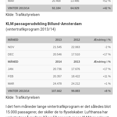
MAR
20.468
13.486
+52 %
VINTER 2013/14
92.184
64.929
+42 %
Kilde: Trafikstyrelsen
KLM passagerudvikling Billund-Amsterdam
(vintertrafikprogram 2013/14)
MÅNED
2013
2012
Ændring i %
NOV
21.545
22.063
-2 %
DEC
20.546
17.510
+17 %
MÅNED
2014
2013
Ændring i %
JAN
20.736
17.676
+17 %
FEB
20.357
18.422
+11 %
MAR
24.478
24.212
+1 %
VINTER 2013/14
107.662
99.883
+8 %
Kilde: Trafikstyrelsen
I det fem måneder lange vintertrafikprogram er det således blot
15.000 passagerer, der skiller de to flyselskaber. Lufthansa har