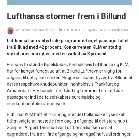
Lufthansa stormer frem i Billund
Af:
Ole Kirchert Christensen
i
NYHEDER
29. april 2014 kl. 00:00
Print
Lufthansa har i vintertrafikprogrammet øget passagertallet
fra Billund med 42 procent. Konkurrenten KLM er stadig
størst, men må nøjes med en vækst på 8 procent.
Europas to største flyselskaber, henholdsvis Lufthansa og KLM,
har for længst fundet ud af, at Billund Lufthavn er vigtig for
adgang til det jyske marked. Begge selskaber flyver fra Billund til
deres respektive knudepunkter i henholdsvis Frankfurt og
Amsterdam. Her handler det først og fremmest om at føde
passagerer ind i de to selskabers europæiske og
interkontinentale rutenetværk.
Hidtil har KLM haft et forspring, idet det hollandske flyselskab
tidligt valgte at indsætte fem daglig afgange til det store hub i
Schiphol Airport. Derimod var Lufthansa lidt sen om at
opgraderet fra tre til fire afgange og har også haft udfordringer