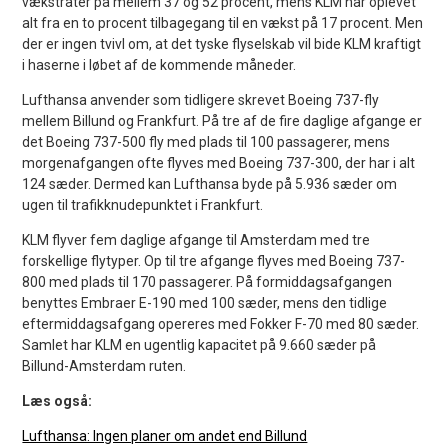
vækstrater på mellem 37 og 52 procent, mens KLM har oplevet
alt fra en to procent tilbagegang til en vækst på 17 procent. Men
der er ingen tvivl om, at det tyske flyselskab vil bide KLM kraftigt
i haserne i løbet af de kommende måneder.
Lufthansa anvender som tidligere skrevet Boeing 737-fly
mellem Billund og Frankfurt. På tre af de fire daglige afgange er
det Boeing 737-500 fly med plads til 100 passagerer, mens
morgenafgangen ofte flyves med Boeing 737-300, der har i alt
124 sæder. Dermed kan Lufthansa byde på 5.936 sæder om
ugen til trafikknudepunktet i Frankfurt.
KLM flyver fem daglige afgange til Amsterdam med tre
forskellige flytyper. Op til tre afgange flyves med Boeing 737-
800 med plads til 170 passagerer. På formiddagsafgangen
benyttes Embraer E-190 med 100 sæder, mens den tidlige
eftermiddagsafgang opereres med Fokker F-70 med 80 sæder.
Samlet har KLM en ugentlig kapacitet på 9.660 sæder på
Billund-Amsterdam ruten.
Læs også:
Lufthansa: Ingen planer om andet end Billund