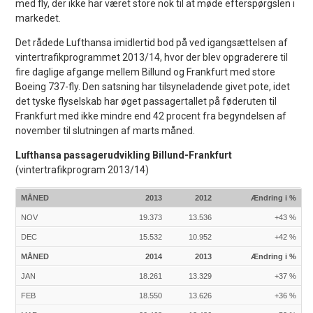
med fly, der ikke har været store nok til at møde efterspørgslen i
markedet.
Det rådede Lufthansa imidlertid bod på ved igangsættelsen af
vintertrafikprogrammet 2013/14, hvor der blev opgraderere til
fire daglige afgange mellem Billund og Frankfurt med store
Boeing 737-fly. Den satsning har tilsyneladende givet pote, idet
det tyske flyselskab har øget passagertallet på føderuten til
Frankfurt med ikke mindre end 42 procent fra begyndelsen af
november til slutningen af marts måned.
Lufthansa passagerudvikling Billund-Frankfurt
(vintertrafikprogram 2013/14)
MÅNED
2013
2012
Ændring i %
NOV
19.373
13.536
+43 %
DEC
15.532
10.952
+42 %
MÅNED
2014
2013
Ændring i %
JAN
18.261
13.329
+37 %
FEB
18.550
13.626
+36 %