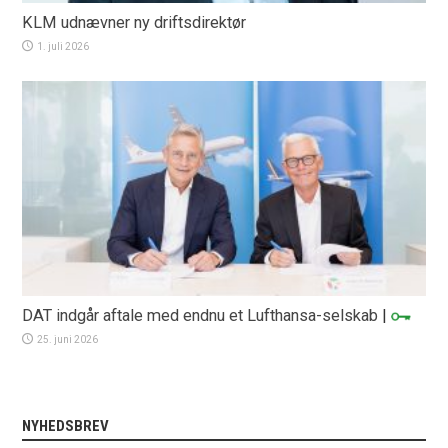
KLM udnævner ny driftsdirektør
1. juli 2026
DAT indgår aftale med endnu et Lufthansa-selskab
|
25. juni 2026
NYHEDSBREV