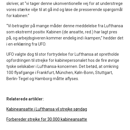
skriver, at “vi tager denne ukonventionelle vej for at understrege
vores stærke vilje til at gå ind og løse de presserende spørgsmål
for kabinen.”
“Vi betragter på mange måder denne meddelelse fra Lufthansa
som ekstremt positiv. Kabinen (de ansatte, red.) har lagt pres
på, og arbejdsgiveren kommer endelig ind i kampen,” hedder det
i en erklæring fra UFO.
UFO valgte dog til stor fortrydelse for Lufthansa at opretholde
opfordringen til strejke for kabinepersonalet hos de fire øvrige
tyske selskaber i Lufthansa-koncernen. Det betød, at omkring
100 flyafgange i Frankfurt, München, Køln-Bonn, Stuttgart,
Berlin-Tegel og Hamborg måtte aflyses.
Relaterede artikler:
Kabineansatte i Lufthansa vil strejke søndag
Forbereder strejke for 30.000 kabineansatte