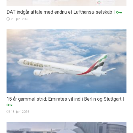
DAT indgår aftale med endnu et Lufthansa-selskab
|
25. juni 2026
15 år gammel strid: Emirates vil ind i Berlin og Stuttgart
|
18. juni 2026