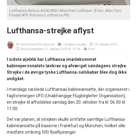
Lufthansa Airbus A350-900 i München Lufthavn. (Foto: Alex Tino
Friedel ATF Pictures/Lufthansa PR)
Lufthansa-strejke aflyst
Af:
Ole Kirchert Christensen
i
Arbejdsmarked
18. oktober 2019
Senest opdateret: 21. oktober 2019 kl. 07:06
Print
I sidste øjeblik har Lufthansa imødekommet
kabinepersonalets lønkrav og afværget søndagens strejke.
Strejke i de øvrige tyske Lufthansa-selskaber blev dog ikke
undgået.
I mandags varslede Lufthansas kabineansatte, der organiseret i
fagforeningen UFO (Unabhängige Flugbegleiter Organisation),
en strejke til afholdelse søndag den 20. oktober fra kl. 06.00 til
11.00.
Det var planen, at strejken skulle omfatte samtlige Lufthansa-
kabineansatte på baserne i Frankfurt og München, hvilket ville
medføre omkring 500 flyaflysninger.