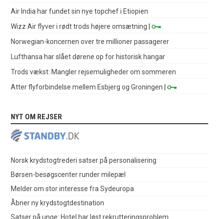
Air India har fundet sin nye topchef i Etiopien
Wizz Air flyver i rødt trods højere omsætning
|
Norwegian-koncernen over tre millioner passagerer
Lufthansa har slået dørene op for historisk hangar
Trods vækst: Mangler rejsemuligheder om sommeren
Atter flyforbindelse mellem Esbjerg og Groningen
|
NYT OM REJSER
Norsk krydstogtrederi satser på personalisering
Børsen-besøgscenter runder milepæl
Melder om stor interesse fra Sydeuropa
Åbner ny krydstogtdestination
Satser på unge: Hotel har løst rekrutteringsproblem