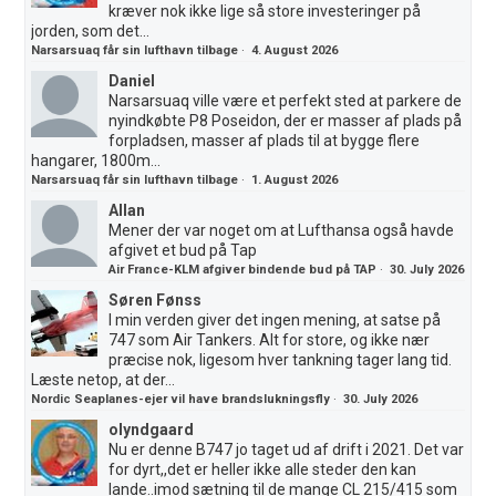
kræver nok ikke lige så store investeringer på
jorden, som det...
Narsarsuaq får sin lufthavn tilbage
·
4. August 2026
Daniel
Narsarsuaq ville være et perfekt sted at parkere de
nyindkøbte P8 Poseidon, der er masser af plads på
forpladsen, masser af plads til at bygge flere
hangarer, 1800m...
Narsarsuaq får sin lufthavn tilbage
·
1. August 2026
Allan
Mener der var noget om at Lufthansa også havde
afgivet et bud på Tap
Air France-KLM afgiver bindende bud på TAP
·
30. July 2026
Søren Fønss
I min verden giver det ingen mening, at satse på
747 som Air Tankers. Alt for store, og ikke nær
præcise nok, ligesom hver tankning tager lang tid.
Læste netop, at der...
Nordic Seaplanes-ejer vil have brandslukningsfly
·
30. July 2026
olyndgaard
Nu er denne B747 jo taget ud af drift i 2021. Det var
for dyrt,,det er heller ikke alle steder den kan
lande..imod sætning til de mange CL 215/415 som