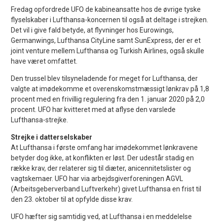
Fredag opfordrede UFO de kabineansatte hos de øvrige tyske
flyselskaber i Lufthansa-koncernen til også at deltage i strejken.
Det vil i give fald betyde, at flyvninger hos Eurowings,
Germanwings, Lufthansa CityLine samt SunExpress, der er et
joint venture mellem Lufthansa og Turkish Airlines, også skulle
have været omfattet.
Den trussel blev tilsyneladende for meget for Lufthansa, der
valgte at imødekomme et overenskomstmæssigt lønkrav på 1,8
procent med en frivillig regulering fra den 1. januar 2020 på 2,0
procent. UFO har kvitteret med at aflyse den varslede
Lufthansa-strejke.
Strejke i datterselskaber
At Lufthansa i første omfang har imødekommet lønkravene
betyder dog ikke, at konflikten er løst. Der udestår stadig en
række krav, der relaterer sig til diæter, anicennitetslister og
vagtskemaer. UFO har via arbejdsgiverforeningen AGVL
(Arbeitsgeberverband Luftverkehr) givet Lufthansa en frist til
den 23. oktober til at opfylde disse krav.
UFO hæfter sig samtidig ved, at Lufthansa i en meddelelse