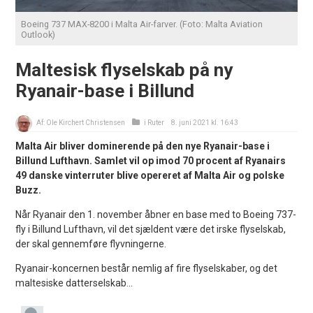
Boeing 737 MAX-8200 i Malta Air-farver. (Foto: Malta Aviation
Outlook)
Maltesisk flyselskab på ny
Ryanair-base i Billund
Af:
Ole Kirchert Christensen
i
Ruter
8. juni 2021 kl. 16:43
Malta Air bliver dominerende på den nye Ryanair-base i
Billund Lufthavn. Samlet vil op imod 70 procent af Ryanairs
49 danske vinterruter blive opereret af Malta Air og polske
Buzz.
Når Ryanair den 1. november åbner en base med to Boeing 737-
fly i Billund Lufthavn, vil det sjældent være det irske flyselskab,
der skal gennemføre flyvningerne.
Ryanair-koncernen består nemlig af fire flyselskaber, og det
maltesiske datterselskab...