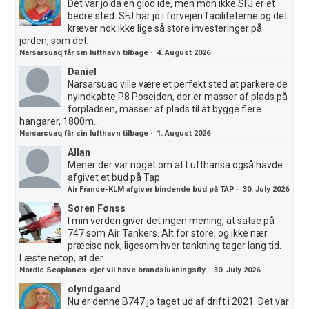
Det var jo da en giod ide, men mon ikke SFJ er et
bedre sted..SFJ har jo i forvejen faciliteterne og det
kræver nok ikke lige så store investeringer på
jorden, som det...
Narsarsuaq får sin lufthavn tilbage
·
4. August 2026
Daniel
Narsarsuaq ville være et perfekt sted at parkere de
nyindkøbte P8 Poseidon, der er masser af plads på
forpladsen, masser af plads til at bygge flere
hangarer, 1800m...
Narsarsuaq får sin lufthavn tilbage
·
1. August 2026
Allan
Mener der var noget om at Lufthansa også havde
afgivet et bud på Tap
Air France-KLM afgiver bindende bud på TAP
·
30. July 2026
Søren Fønss
I min verden giver det ingen mening, at satse på
747 som Air Tankers. Alt for store, og ikke nær
præcise nok, ligesom hver tankning tager lang tid.
Læste netop, at der...
Nordic Seaplanes-ejer vil have brandslukningsfly
·
30. July 2026
olyndgaard
Nu er denne B747 jo taget ud af drift i 2021. Det var