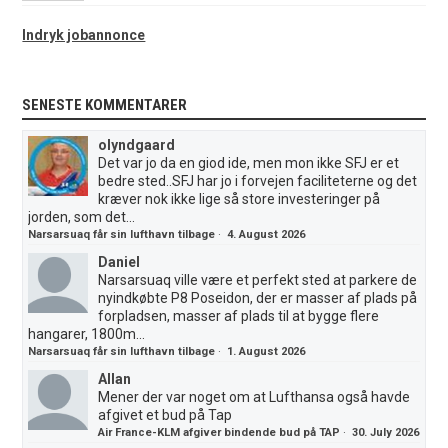
Indryk jobannonce
SENESTE KOMMENTARER
olyndgaard
Det var jo da en giod ide, men mon ikke SFJ er et
bedre sted..SFJ har jo i forvejen faciliteterne og det
kræver nok ikke lige så store investeringer på
jorden, som det...
Narsarsuaq får sin lufthavn tilbage
·
4. August 2026
Daniel
Narsarsuaq ville være et perfekt sted at parkere de
nyindkøbte P8 Poseidon, der er masser af plads på
forpladsen, masser af plads til at bygge flere
hangarer, 1800m...
Narsarsuaq får sin lufthavn tilbage
·
1. August 2026
Allan
Mener der var noget om at Lufthansa også havde
afgivet et bud på Tap
Air France-KLM afgiver bindende bud på TAP
·
30. July 2026