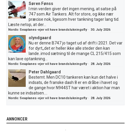
Søren Fønss
I min verden giver det ingen mening, at satse på
747 som Air Tankers. Alt for store, og ikke nær
præcise nok, ligesom hver tankning tager lang tid.
Læste netop, at der...
Nordic Seaplanes-ejer vil have brandslukningsfly
·
30. July 2026
olyndgaard
Nu er denne B747 jo taget ud af drift i 2021. Det var
for dyrt,,det er heller ikke alle steder den kan
lande..imod sætning til de mange CL 215/415 som
kan lave optankning...
Nordic Seaplanes-ejer vil have brandslukningsfly
·
28. July 2026
Peter Dahlgaard
Bestemt. Men DC10 tankeren kan kun det halve i
indsats, de franske dash 8 er en dråbe i havet og
de gange hvor N944ST har været i aktion har man
kunne se indsatsen....
Nordic Seaplanes-ejer vil have brandslukningsfly
·
28. July 2026
ANNONCER
.