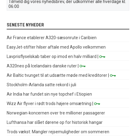
Tilmeld dig vores nyhedsbrev, der udkommer alle hverdage kl.
06:00
SENESTE NYHEDER
Air France etablerer A320-sæsonrute i Caribien
EasyJet-stifter hilser aftale med Apollo velkommen
Lavprisflyselskab taber op imod en halv milliard
|
A320neo på Icelandairs danske ruter
|
Air Baltic tvunget til at udsætte møde med kreditorer
|
Stockholm-Arlanda satte rekord i juli
Air India har fundet sin nye topchef i Etiopien
Wizz Air flyver i rødt trods højere omsætning
|
Norwegian-koncernen over tre millioner passagerer
Lufthansa har slået dørene op for historisk hangar
Trods vækst: Mangler rejsemuligheder om sommeren