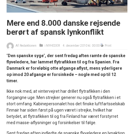
Mere end 8.000 danske rejsende
berørt af spansk lynkonflikt
Af:
Redaktionen
i
NYHEDER
4. december 2010 kl. 00:00
Print
’Den spanske syge’, der sent fredag aften ramte de spanske
flyveledere, har lammet flytrafikken til og fra Spanien. Fra
Danmark er foreløbig otte afgange aflyst, mens yderligere
op imod 20 afgange er forsinkede – nogle med op til 12
timer.
Ikke nok med, at vintervejret har drillet flytrafikken i den
forgangne uge. Men strejker generer nu også flytrafikken i et
stort omfang. Kabinepersonalet hos det finske luftfartsselskab
Finnair har siden først på ugen været i strejke, hvilket har
betydet, at flytrafikken til og fra Finland har været forstyrret
med masse-aflysninger og forsinkelser til følge.
Sent fredag aften indledte de spanske flyveledere en lynaktion,