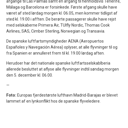
afgange til Las Palmas samt en afgang til henholdsvis Tenerife,
Málaga og Barcelona er forsinkede. Første afgang skulle have
været af sted lørdag morgen kl. 06.05, men kommer tidligst af
sted kl. 19.00 i afften. De berørte passagerer skulle have rejst
med selskaberne Primera Air, TUIfly Nordic, Thomas Cook
Airlines, SAS, Cimber Sterling, Norwegian og Transavia.
De spanske luftfartsmyndigheder AENA (Aeropuertos
Españoles y Navegación Aérea) oplyser, at alle flyvninger til og
fra Spanien er annulleret frem til kl. 19.00 lørdag aften.
Herudoer har det nationale spanske luftfartsselskabIberia
allerede besluttet at aflyse alle flyvninger indtil søndag morgen
den 5. december kl. 06.00.
—
Foto:
Europas fjerdestørste lufthavn Madrid-Barajas er blevet
lammet af en lynkonflikt hos de spanske flyveledere.