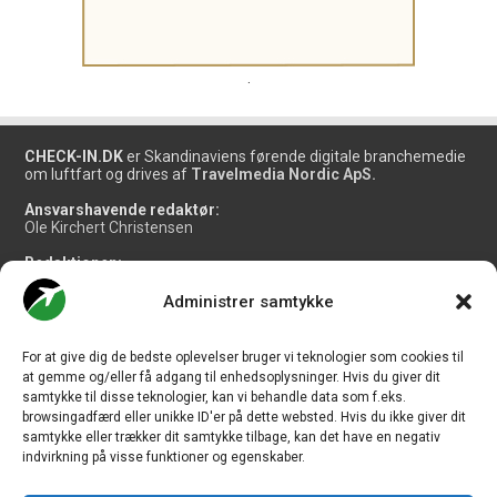
.
CHECK-IN.DK
er Skandinaviens førende digitale branchemedie
om luftfart og drives af
Travelmedia Nordic ApS.
Ansvarshavende redaktør:
Ole Kirchert Christensen
Redaktionen:
Christian Granhøj Skouboe
Henrik Baumgarten
Administrer samtykke
Danny Longhi Andreasen
Mathias Majlund Laursen
For at give dig de bedste oplevelser bruger vi teknologier som cookies til
Salg og jobannoncer:
at gemme og/eller få adgang til enhedsoplysninger. Hvis du giver dit
salg@travelmedianordic.com
samtykke til disse teknologier, kan vi behandle data som f.eks.
browsingadfærd eller unikke ID'er på dette websted. Hvis du ikke giver dit
samtykke eller trækker dit samtykke tilbage, kan det have en negativ
Vi tager ansvar for indholdet og er tilmeldt
indvirkning på visse funktioner og egenskaber.