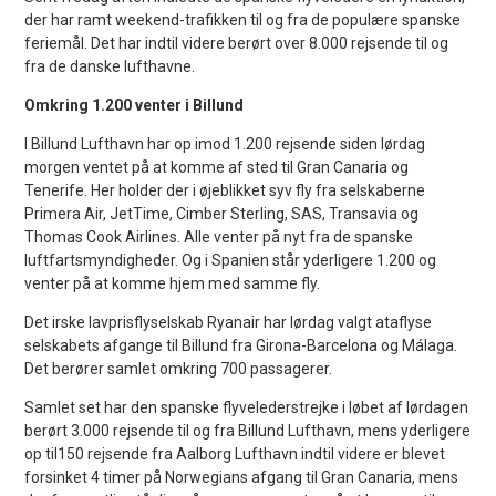
der har ramt weekend-trafikken til og fra de populære spanske
feriemål. Det har indtil videre berørt over 8.000 rejsende til og
fra de danske lufthavne.
Omkring 1.200 venter i Billund
I Billund Lufthavn har op imod 1.200 rejsende siden lørdag
morgen ventet på at komme af sted til Gran Canaria og
Tenerife. Her holder der i øjeblikket syv fly fra selskaberne
Primera Air, JetTime, Cimber Sterling, SAS, Transavia og
Thomas Cook Airlines. Alle venter på nyt fra de spanske
luftfartsmyndigheder. Og i Spanien står yderligere 1.200 og
venter på at komme hjem med samme fly.
Det irske lavprisflyselskab Ryanair har lørdag valgt ataflyse
selskabets afgange til Billund fra Girona-Barcelona og Málaga.
Det berører samlet omkring 700 passagerer.
Samlet set har den spanske flyvelederstrejke i løbet af lørdagen
berørt 3.000 rejsende til og fra Billund Lufthavn, mens yderligere
op til150 rejsende fra Aalborg Lufthavn indtil videre er blevet
forsinket 4 timer på Norwegians afgang til Gran Canaria, mens