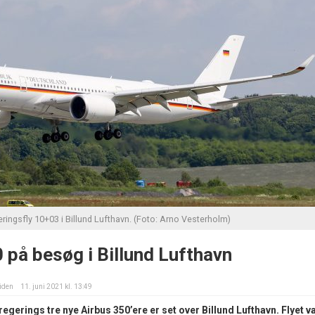
ringsfly 10+03 i Billund Lufthavn. (Foto: Arno Vesterholm)
 på besøg i Billund Lufthavn
iden
11. juni 2021 kl. 13:49
regerings tre nye Airbus 350’ere er set over Billund Lufthavn. Flyet v