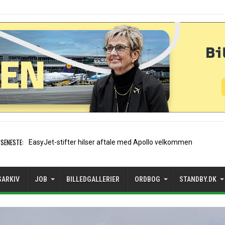
SENESTE:
Air France etablerer A320-
SARKIV
JOB
BILLEDGALLERIER
ORDBOG
STANDBY.DK