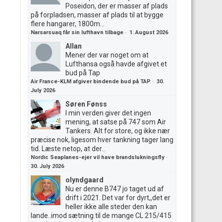
Poseidon, der er masser af plads
på forpladsen, masser af plads til at bygge
flere hangarer, 1800m...
Narsarsuaq får sin lufthavn tilbage
·
1. August 2026
Allan
Mener der var noget om at
Lufthansa også havde afgivet et
bud på Tap
Air France-KLM afgiver bindende bud på TAP
·
30.
July 2026
Søren Fønss
I min verden giver det ingen
mening, at satse på 747 som Air
Tankers. Alt for store, og ikke nær
præcise nok, ligesom hver tankning tager lang
tid. Læste netop, at der...
Nordic Seaplanes-ejer vil have brandslukningsfly
·
30. July 2026
olyndgaard
Nu er denne B747 jo taget ud af
drift i 2021. Det var for dyrt,,det er
heller ikke alle steder den kan
lande..imod sætning til de mange CL 215/415