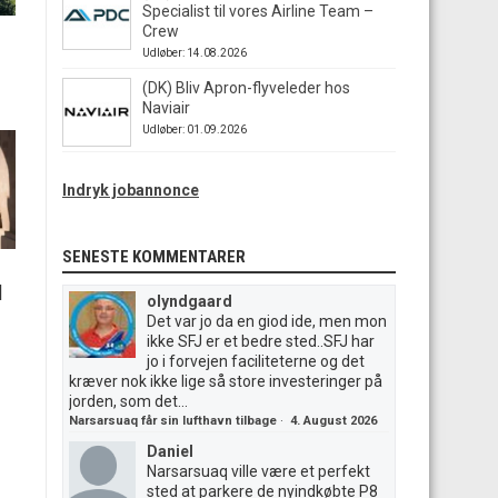
Specialist til vores Airline Team –
Crew
Udløber: 14.08.2026
(DK) Bliv Apron-flyveleder hos
Naviair
Udløber: 01.09.2026
Indryk jobannonce
SENESTE KOMMENTARER
|
olyndgaard
Det var jo da en giod ide, men mon
ikke SFJ er et bedre sted..SFJ har
jo i forvejen faciliteterne og det
kræver nok ikke lige så store investeringer på
jorden, som det...
Narsarsuaq får sin lufthavn tilbage
·
4. August 2026
Daniel
Narsarsuaq ville være et perfekt
sted at parkere de nyindkøbte P8