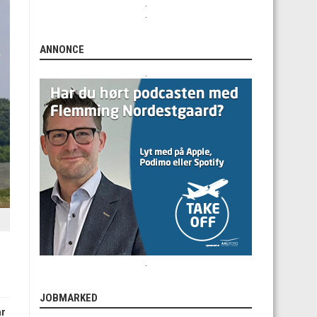
.
.
ANNONCE
.
.
JOBMARKED
ar