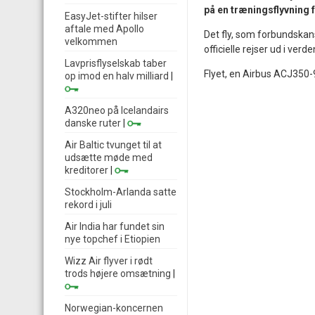
på en træningsflyvning
EasyJet-stifter hilser
aftale med Apollo
Det fly, som forbundskans
velkommen
officielle rejser ud i ver
Lavprisflyselskab taber
Flyet, en Airbus ACJ350-9
op imod en halv milliard
|
A320neo på Icelandairs
danske ruter
|
Air Baltic tvunget til at
udsætte møde med
kreditorer
|
Stockholm-Arlanda satte
rekord i juli
Air India har fundet sin
nye topchef i Etiopien
Wizz Air flyver i rødt
trods højere omsætning
|
Norwegian-koncernen