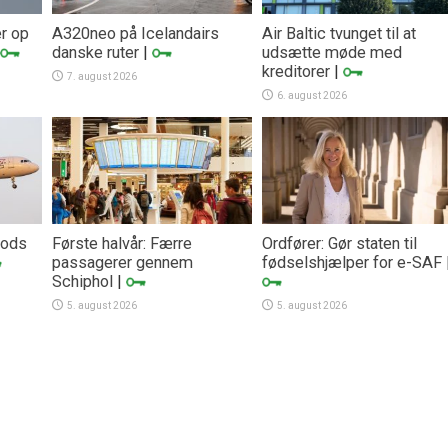
er op
A320neo på Icelandairs
Air Baltic tvunget til at
danske ruter
|
udsætte møde med
kreditorer
|
7. august 2026
6. august 2026
trods
Første halvår: Færre
Ordfører: Gør staten til
passagerer gennem
fødselshjælper for e-SAF
Schiphol
|
5. august 2026
5. august 2026