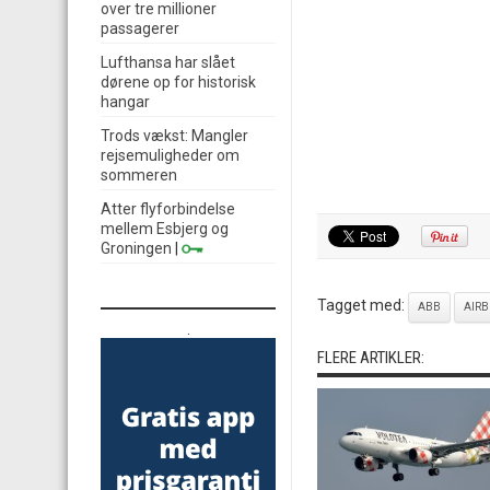
over tre millioner
passagerer
Lufthansa har slået
dørene op for historisk
hangar
Trods vækst: Mangler
rejsemuligheder om
sommeren
Atter flyforbindelse
mellem Esbjerg og
Groningen
|
Tagget med:
ABB
AIRB
.
FLERE ARTIKLER: