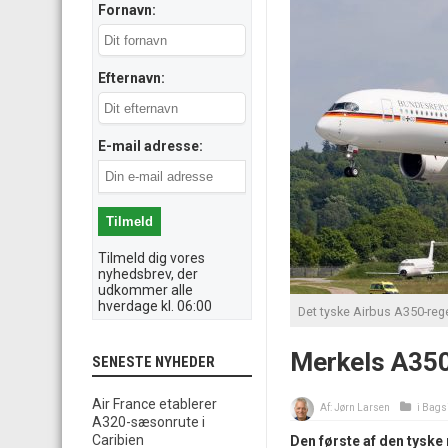
Fornavn:
Efternavn:
E-mail adresse:
Tilmeld dig vores
nyhedsbrev, der
udkommer alle
hverdage kl. 06:00
Det tyske Airbus A350-rege
Merkels A350
SENESTE NYHEDER
Air France etablerer
Af:
Jørn Larsen
i
Bags
A320-sæsonrute i
Caribien
Den første af den tyske 