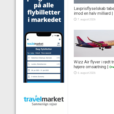
Lavprisflyselskab tab
imod en halv milliard
|
7. august 2026
Wizz Air flyver i rødt 
højere omsætning
|
6. august 2026