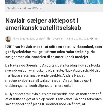
Satellit fra Iridium. (PR-foto)
Naviair sælger aktiepost i
amerikansk satellitselskab
Af:
Mathias Majlund Laursen
i
Økonomi
18. maj 2026 kl. 09:57
Print
I 2011 var Naviair med til at stifte en satellitvirksomhed, som
gør flyveledelse muligt i luftrum uden radardækning. Nu
sælger man aktieandelen til en amerikansk medejer.
Da Naviair og Greenland Airports sidste torsdag indviede Nuuks
nye ind- og udflyvningskontroltjeneste, Nuuk Approach, lød det
fra Naviairs administrerende direktør, Anders Rex, at
medejerskabet i satellitvirksomheden Aireon havde gjort
etableringen af kontroltjenesten mere enkel.
Nu lyder det fra Naviair i en pressemeddelelse, at man er tæt på
at afslutte salget af sin ejerandel i selskabet. Således forventes
salget endeligt på plads til sommer med vilkår om, at