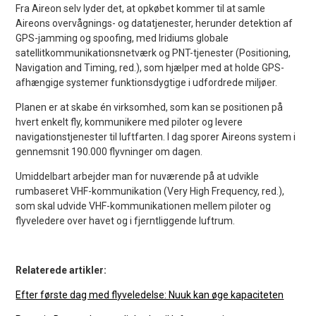
Fra Aireon selv lyder det, at opkøbet kommer til at samle
Aireons overvågnings- og datatjenester, herunder detektion af
GPS-jamming og spoofing, med Iridiums globale
satellitkommunikationsnetværk og PNT-tjenester (Positioning,
Navigation and Timing, red.), som hjælper med at holde GPS-
afhængige systemer funktionsdygtige i udfordrede miljøer.
Planen er at skabe én virksomhed, som kan se positionen på
hvert enkelt fly, kommunikere med piloter og levere
navigationstjenester til luftfarten. I dag sporer Aireons system i
gennemsnit 190.000 flyvninger om dagen.
Umiddelbart arbejder man for nuværende på at udvikle
rumbaseret VHF-kommunikation (Very High Frequency, red.),
som skal udvide VHF-kommunikationen mellem piloter og
flyveledere over havet og i fjerntliggende luftrum.
Relaterede artikler:
Efter første dag med flyveledelse: Nuuk kan øge kapaciteten