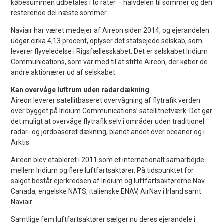
købesummen udbetales i to rater – halvdelen til sommer og den
resterende del næste sommer.
Naviair har været medejer af Aireon siden 2014, og ejerandelen
udgør cirka 4,13 procent, oplyser det statsejede selskab, som
leverer flyveledelse i Rigsfællesskabet. Det er selskabet Iridium
Communications, som var med til at stifte Aireon, der køber de
andre aktionærer ud af selskabet.
Kan overvåge luftrum uden radardækning
Aireon leverer satellitbaseret overvågning af flytrafik verden
over bygget på Iridium Communications’ satellitnetværk. Det gør
det muligt at overvåge flytrafik selv i områder uden traditionel
radar- og jordbaseret dækning, blandt andet over oceaner og i
Arktis.
Aireon blev etableret i 2011 som et internationalt samarbejde
mellem Iridium og flere luftfartsaktører. På tidspunktet for
salget består ejerkredsen af Iridium og luftfartsaktørerne Nav
Canada, engelske NATS, italienske ENAV, AirNav i Irland samt
Naviair.
Samtlige fem luftfartsaktører sælger nu deres ejerandele i