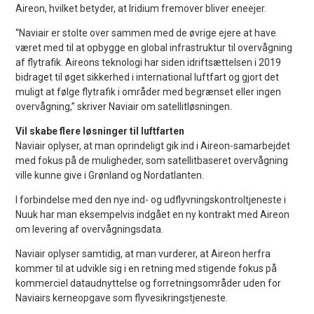
Aireon, hvilket betyder, at Iridium fremover bliver eneejer.
“Naviair er stolte over sammen med de øvrige ejere at have
været med til at opbygge en global infrastruktur til overvågning
af flytrafik. Aireons teknologi har siden idriftsættelsen i 2019
bidraget til øget sikkerhed i international luftfart og gjort det
muligt at følge flytrafik i områder med begrænset eller ingen
overvågning,” skriver Naviair om satellitløsningen.
Vil skabe flere løsninger til luftfarten
Naviair oplyser, at man oprindeligt gik ind i Aireon-samarbejdet
med fokus på de muligheder, som satellitbaseret overvågning
ville kunne give i Grønland og Nordatlanten.
I forbindelse med den nye ind- og udflyvningskontroltjeneste i
Nuuk har man eksempelvis indgået en ny kontrakt med Aireon
om levering af overvågningsdata.
Naviair oplyser samtidig, at man vurderer, at Aireon herfra
kommer til at udvikle sig i en retning med stigende fokus på
kommerciel dataudnyttelse og forretningsområder uden for
Naviairs kerneopgave som flyvesikringstjeneste.