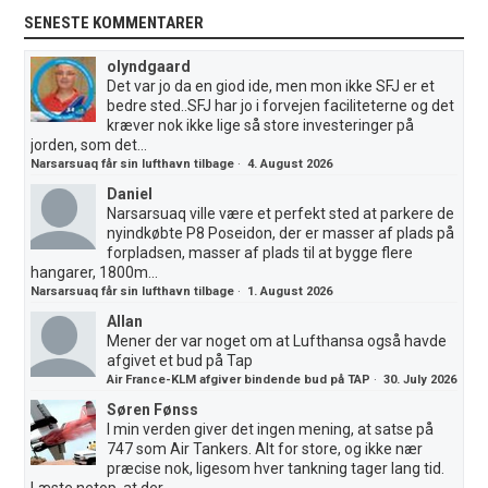
SENESTE KOMMENTARER
olyndgaard
Det var jo da en giod ide, men mon ikke SFJ er et
bedre sted..SFJ har jo i forvejen faciliteterne og det
kræver nok ikke lige så store investeringer på
jorden, som det...
Narsarsuaq får sin lufthavn tilbage
·
4. August 2026
Daniel
Narsarsuaq ville være et perfekt sted at parkere de
nyindkøbte P8 Poseidon, der er masser af plads på
forpladsen, masser af plads til at bygge flere
hangarer, 1800m...
Narsarsuaq får sin lufthavn tilbage
·
1. August 2026
Allan
Mener der var noget om at Lufthansa også havde
afgivet et bud på Tap
Air France-KLM afgiver bindende bud på TAP
·
30. July 2026
Søren Fønss
I min verden giver det ingen mening, at satse på
747 som Air Tankers. Alt for store, og ikke nær
præcise nok, ligesom hver tankning tager lang tid.
Læste netop, at der...