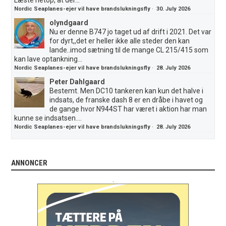
Nordic Seaplanes-ejer vil have brandslukningsfly
·
30. July 2026
olyndgaard
Nu er denne B747 jo taget ud af drift i 2021. Det var
for dyrt,,det er heller ikke alle steder den kan
lande..imod sætning til de mange CL 215/415 som
kan lave optankning...
Nordic Seaplanes-ejer vil have brandslukningsfly
·
28. July 2026
Peter Dahlgaard
Bestemt. Men DC10 tankeren kan kun det halve i
indsats, de franske dash 8 er en dråbe i havet og
de gange hvor N944ST har været i aktion har man
kunne se indsatsen....
Nordic Seaplanes-ejer vil have brandslukningsfly
·
28. July 2026
ANNONCER
.