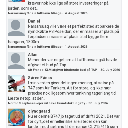
kræver nok ikke lige så store investeringer på
jorden, som det...
Narsarsuaq får sin lufthavn tilbage
·
4. August 2026
Daniel
Narsarsuaq ville være et perfekt sted at parkere de
nyindkøbte P8 Poseidon, der er masser af plads på
forpladsen, masser af plads til at bygge flere
hangarer, 1800m...
Narsarsuaq får sin lufthavn tilbage
·
1. August 2026
Allan
Mener der var noget om at Lufthansa også havde
afgivet et bud på Tap
Air France-KLM afgiver bindende bud på TAP
·
30. July 2026
Søren Fønss
I min verden giver det ingen mening, at satse på
747 som Air Tankers. Alt for store, og ikke nær
præcise nok, ligesom hver tankning tager lang tid.
Læste netop, at der...
Nordic Seaplanes-ejer vil have brandslukningsfly
·
30. July 2026
olyndgaard
Nu er denne B747 jo taget ud af drift i 2021. Det var
for dyrt,,det er heller ikke alle steder den kan
lande..imod sætning til de mange CL 215/415 som