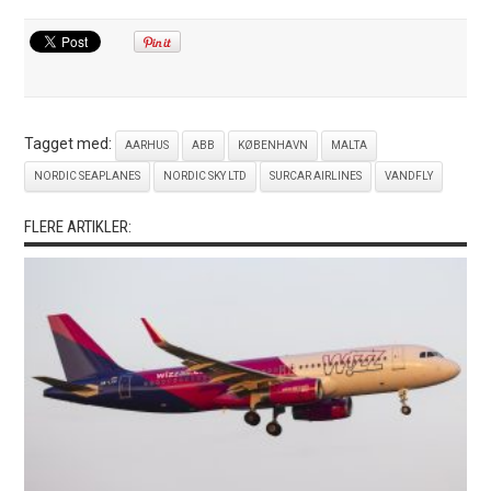
Tagget med:
AARHUS
ABB
KØBENHAVN
MALTA
NORDIC SEAPLANES
NORDIC SKY LTD
SURCAR AIRLINES
VANDFLY
FLERE ARTIKLER: