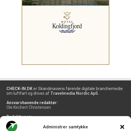
.
CHECK-IN.DK
er Skandinaviens førende digitale branchemedie
om luftfart og drives af
Travelmedia Nordic ApS.
Ansvarshavende redaktør:
Ole Kirchert Christensen
Redaktionen:
Christian Granhøj Skouboe
Henrik Baumgarten
Administrer samtykke
Danny Longhi Andreasen