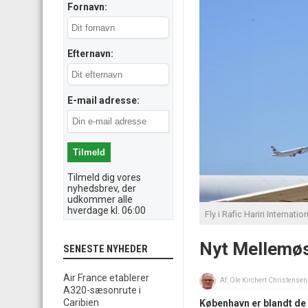
Fornavn:
Efternavn:
E-mail adresse:
Tilmeld dig vores
nyhedsbrev, der
udkommer alle
hverdage kl. 06:00
Fly i Rafic Hariri Internatio
Nyt Mellemøst
SENESTE NYHEDER
Air France etablerer
Af:
Ole Kirchert Christensen
A320-sæsonrute i
Caribien
København er blandt de f