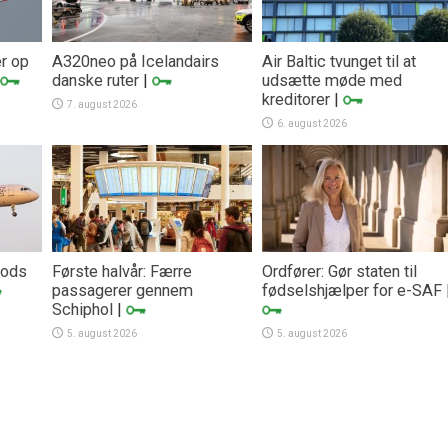
er op
A320neo på Icelandairs
Air Baltic tvunget til at
danske ruter
|
udsætte møde med
kreditorer
|
7. august 2026
6. august 2026
trods
Første halvår: Færre
Ordfører: Gør staten til
passagerer gennem
fødselshjælper for e-SAF
Schiphol
|
5. august 2026
5. august 2026