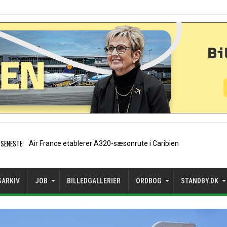
SENESTE:
EasyJet-stifter hilser aft
SARKIV
JOB
BILLEDGALLERIER
ORDBOG
STANDBY.DK