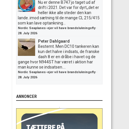
Nu er denne B747 jo taget ud af
drift i 2021. Det var for dyrt,,det er
heller ikke alle steder den kan
lande..imod sætning til de mange CL 215/415
som kan lave optankning...
Nordic Seaplanes-ejer vil have brandslukningsfly
·
28. July 2026
Peter Dahlgaard
Bestemt. Men DC10 tankeren kan
kun det halve i indsats, de franske
dash 8 er en dråbe i havet og de
gange hvor N944ST har været i aktion har
man kunne se indsatsen....
Nordic Seaplanes-ejer vil have brandslukningsfly
·
28. July 2026
ANNONCER
.