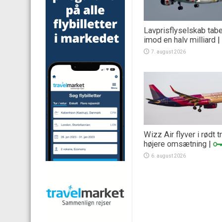
Lavprisflyselskab tab
imod en halv milliard
|
7. august 2026
Wizz Air flyver i rødt 
højere omsætning
|
6. august 2026