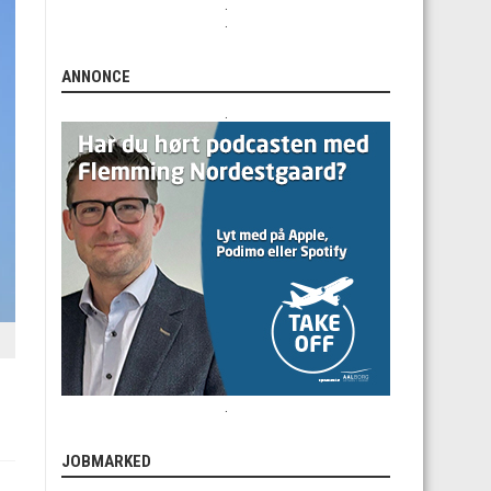
.
.
ANNONCE
.
.
JOBMARKED