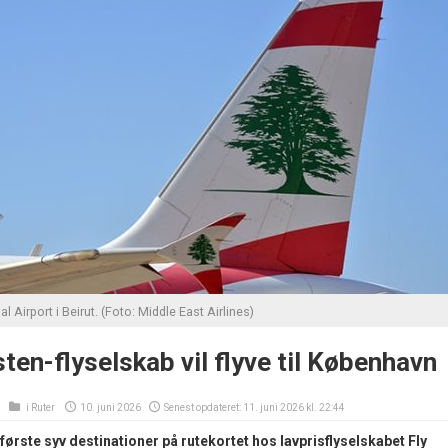
nal Airport i Beirut. (Foto: Middle East Airlines)
en-flyselskab vil flyve til København
i
Ruter
10. juni 2026
Senest opdateret: 11. juni 2026 kl. 22:44
ørste syv destinationer på rutekortet hos lavprisflyselskabet Fly