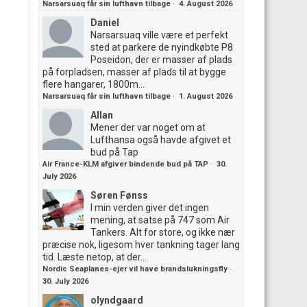
Narsarsuaq får sin lufthavn tilbage
·
4. August 2026
Daniel
Narsarsuaq ville være et perfekt
sted at parkere de nyindkøbte P8
Poseidon, der er masser af plads
på forpladsen, masser af plads til at bygge
flere hangarer, 1800m...
Narsarsuaq får sin lufthavn tilbage
·
1. August 2026
Allan
Mener der var noget om at
Lufthansa også havde afgivet et
bud på Tap
Air France-KLM afgiver bindende bud på TAP
·
30.
July 2026
Søren Fønss
I min verden giver det ingen
mening, at satse på 747 som Air
Tankers. Alt for store, og ikke nær
præcise nok, ligesom hver tankning tager lang
tid. Læste netop, at der...
Nordic Seaplanes-ejer vil have brandslukningsfly
·
30. July 2026
olyndgaard