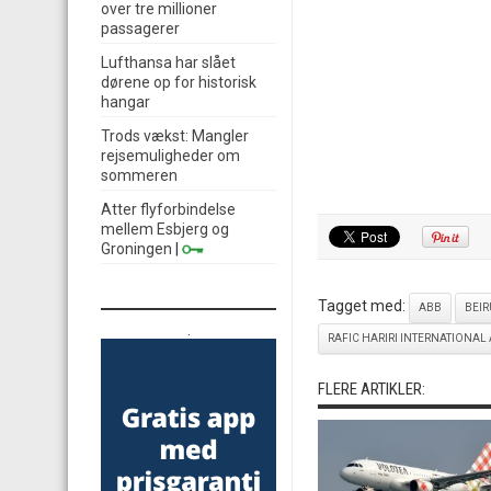
over tre millioner
passagerer
Lufthansa har slået
dørene op for historisk
hangar
Trods vækst: Mangler
rejsemuligheder om
sommeren
Atter flyforbindelse
mellem Esbjerg og
Groningen
|
Tagget med:
ABB
BEIR
.
RAFIC HARIRI INTERNATIONAL
FLERE ARTIKLER: