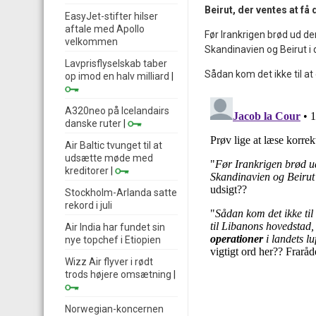
Beirut, der ventes at få
EasyJet-stifter hilser
aftale med Apollo
Før Irankrigen brød ud den 
velkommen
Skandinavien og Beirut 
Lavprisflyselskab taber
Sådan kom det ikke til at
op imod en halv milliard
|
A320neo på Icelandairs
danske ruter
|
Air Baltic tvunget til at
udsætte møde med
kreditorer
|
Stockholm-Arlanda satte
rekord i juli
Air India har fundet sin
nye topchef i Etiopien
Wizz Air flyver i rødt
trods højere omsætning
|
Norwegian-koncernen