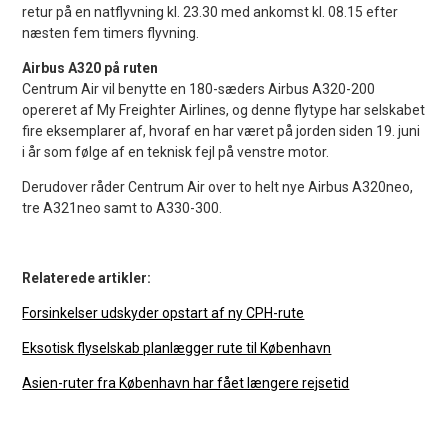
retur på en natflyvning kl. 23.30 med ankomst kl. 08.15 efter
næsten fem timers flyvning.
Airbus A320 på ruten
Centrum Air vil benytte en 180-sæders Airbus A320-200
opereret af My Freighter Airlines, og denne flytype har selskabet
fire eksemplarer af, hvoraf en har været på jorden siden 19. juni
i år som følge af en teknisk fejl på venstre motor.
Derudover råder Centrum Air over to helt nye Airbus A320neo,
tre A321neo samt to A330-300.
Relaterede artikler:
Forsinkelser udskyder opstart af ny CPH-rute
Eksotisk flyselskab planlægger rute til København
Asien-ruter fra København har fået længere rejsetid