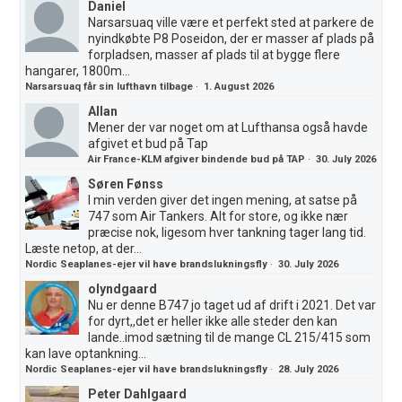
Daniel
Narsarsuaq ville være et perfekt sted at parkere de
nyindkøbte P8 Poseidon, der er masser af plads på
forpladsen, masser af plads til at bygge flere
hangarer, 1800m...
Narsarsuaq får sin lufthavn tilbage
·
1. August 2026
Allan
Mener der var noget om at Lufthansa også havde
afgivet et bud på Tap
Air France-KLM afgiver bindende bud på TAP
·
30. July 2026
Søren Fønss
I min verden giver det ingen mening, at satse på
747 som Air Tankers. Alt for store, og ikke nær
præcise nok, ligesom hver tankning tager lang tid.
Læste netop, at der...
Nordic Seaplanes-ejer vil have brandslukningsfly
·
30. July 2026
olyndgaard
Nu er denne B747 jo taget ud af drift i 2021. Det var
for dyrt,,det er heller ikke alle steder den kan
lande..imod sætning til de mange CL 215/415 som
kan lave optankning...
Nordic Seaplanes-ejer vil have brandslukningsfly
·
28. July 2026
Peter Dahlgaard