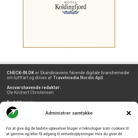
.
CHECK-IN.DK
er Skandinaviens førende digitale branchemedie
om luftfart og drives af
Travelmedia Nordic ApS.
Ansvarshavende redaktør:
Ole Kirchert Christensen
Redaktionen:
Christian Granhøj Skouboe
Henrik Baumgarten
Administrer samtykke
Danny Longhi Andreasen
Mathias Majlund Laursen
For at give dig de bedste oplevelser bruger vi teknologier som cookies til
Salg og jobannoncer:
at gemme og/eller få adgang til enhedsoplysninger. Hvis du giver dit
salg@travelmedianordic.com