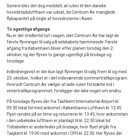
Senere blev det dog meddelt, at ruten til den danske
hovedstadslufthavn var udsat, da Centrum Air manglede
flykapacitet på nogle af hovedruterne i Asien.
To ugentlige afgange
Nu er der imidlertid nyt i sagen, idet Centrum Air har lagt de
første flyvninger til salg på selskabets hjemmeside. Første
afgang fra København bliver efter planen torsdag den 2.
oktober, og der flyves to gange ugentligt på tirsdage og
torsdage.
Indledningsvist er der kun lagt flyvninger til salg frem til og med
23. oktober, hvilket er i det indeværende sommertrafikprogram.
Hvorvidt Centrum Air vælger at lade ruten fortsætte ind i
vintertrafikprogrammet, foreligger der ikke noget om endnu.
På torsdage flyves der fra Tashkent International Airport kl.
09.30 lokal tid med ankomst i Københavns Lufthavn kl. 12.45.
Flyet vendes på en time og returnerer kl. 13.45, hvor ankomsten
i den usbekiske lufthavn er planlagt til kl. 22.30 lokal tid.
Tidtabellen er anderledes på tirsdage, hvor flyet afgår fra
Tasjkent kl. 19.00 med ankomst i CPH kl. 22.30. Her flyves der