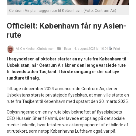
Centrum Air planlægger rute til København. (Foto: Centrum Air)
Officielt: København får ny Asien-
rute
Af:
Ole Kirchert Christensen
i
Ruter
4. august 2025 kl. 10:04
Print
I begyndelsen af oktober starter en ny rute fra København til
Usbekistan, når Centrum Air åbner den længe varslede rute
til hovedstaden Tasjkent. I første omgang er der sat syv
rundture til salg.
Tilbage i december 2024 annoncerede Centrum Air, der er
Usbekistans største privatejede flyselskab, at man ville starte en
rute fra Tasjkent til København med opstart den 30. marts 2025.
Oplysningerne om en ny rute blev bekræftet af flyselskabets
CEO, Hussein Sherif Fahmi, der lavede et opslag på det sociale
medie LinkedIn, hvor teksten var akkompagneret af et billede af
et rutekort, som netop Københavns Lufthavn også var på.