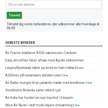
Tilmeld dig vores nyhedsbrev, der udkommer alle hverdage kl.
06:00
SENESTE NYHEDER
Air France etablerer A320-sæsonrute i Caribien
EasyJet-stifter hilser aftale med Apollo velkommen
Lavprisflyselskab taber op imod en halv milliard
|
A320neo på Icelandairs danske ruter
|
Air Baltic tvunget til at udsætte møde med kreditorer
|
Stockholm-Arlanda satte rekord i juli
Air India har fundet sin nye topchef i Etiopien
Wizz Air flyver i rødt trods højere omsætning
|