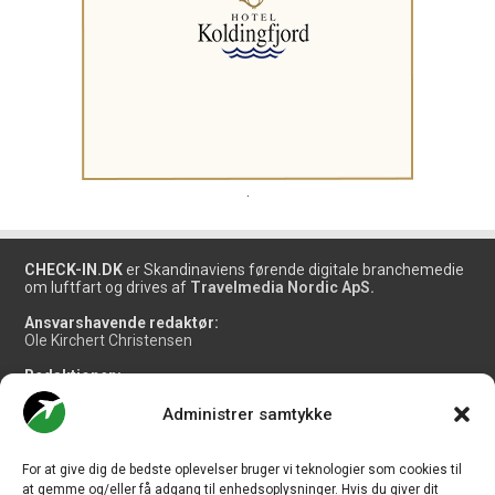
.
CHECK-IN.DK
er Skandinaviens førende digitale branchemedie
om luftfart og drives af
Travelmedia Nordic ApS.
Ansvarshavende redaktør:
Ole Kirchert Christensen
Redaktionen:
Christian Granhøj Skouboe
Henrik Baumgarten
Administrer samtykke
Danny Longhi Andreasen
Mathias Majlund Laursen
For at give dig de bedste oplevelser bruger vi teknologier som cookies til
Salg og jobannoncer:
at gemme og/eller få adgang til enhedsoplysninger. Hvis du giver dit