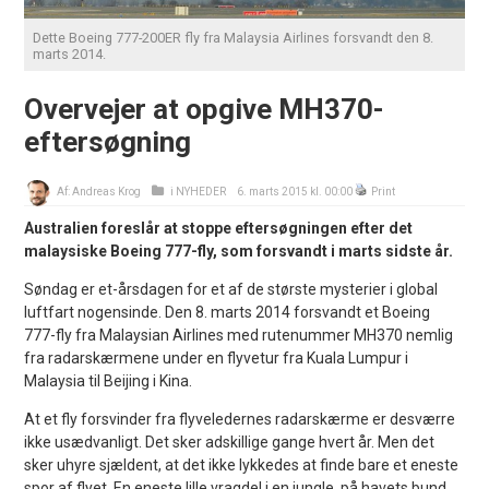
Dette Boeing 777-200ER fly fra Malaysia Airlines forsvandt den 8.
marts 2014.
Overvejer at opgive MH370-
eftersøgning
Af:
Andreas Krog
i
NYHEDER
6. marts 2015 kl. 00:00
Print
Australien foreslår at stoppe eftersøgningen efter det
malaysiske Boeing 777-fly, som forsvandt i marts sidste år.
Søndag er et-årsdagen for et af de største mysterier i global
luftfart nogensinde. Den 8. marts 2014 forsvandt et Boeing
777-fly fra Malaysian Airlines med rutenummer MH370 nemlig
fra radarskærmene under en flyvetur fra Kuala Lumpur i
Malaysia til Beijing i Kina.
At et fly forsvinder fra flyveledernes radarskærme er desværre
ikke usædvanligt. Det sker adskillige gange hvert år. Men det
sker uhyre sjældent, at det ikke lykkedes at finde bare et eneste
spor af flyet. En eneste lille vragdel i en jungle, på havets bund