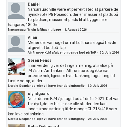
Daniel
Narsarsuaq ville være et perfekt sted at parkere de
nyindkøbte P8 Poseidon, der er masser af plads på
forpladsen, masser af plads til at bygge flere
hangarer, 1800m...
Narsarsuaq får sin lufthavn tilbage
·
1. August 2026
Allan
Mener der var noget om at Lufthansa også havde
afgivet et bud på Tap
Air France-KLM afgiver bindende bud på TAP
·
30. July 2026
Søren Fønss
I min verden giver det ingen mening, at satse på
747 som Air Tankers. Alt for store, og ikke nær
præcise nok, ligesom hver tankning tager lang tid.
Læste netop, at der...
Nordic Seaplanes-ejer vil have brandslukningsfly
·
30. July 2026
olyndgaard
Nu er denne B747 jo taget ud af drift i 2021. Det var
for dyrt,,det er heller ikke alle steder den kan
lande..imod sætning til de mange CL 215/415 som
kan lave optankning...
Nordic Seaplanes-ejer vil have brandslukningsfly
·
28. July 2026
Peter Dahlgaard