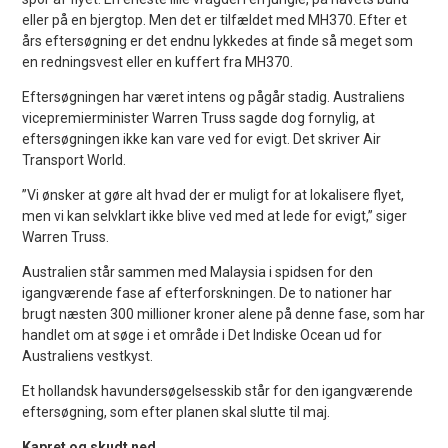
eller på en bjergtop. Men det er tilfældet med MH370. Efter et
års eftersøgning er det endnu lykkedes at finde så meget som
en redningsvest eller en kuffert fra MH370.
Eftersøgningen har været intens og pågår stadig. Australiens
vicepremierminister Warren Truss sagde dog fornylig, at
eftersøgningen ikke kan vare ved for evigt. Det skriver Air
Transport World.
”Vi ønsker at gøre alt hvad der er muligt for at lokalisere flyet,
men vi kan selvklart ikke blive ved med at lede for evigt,” siger
Warren Truss.
Australien står sammen med Malaysia i spidsen for den
igangværende fase af efterforskningen. De to nationer har
brugt næsten 300 millioner kroner alene på denne fase, som har
handlet om at søge i et område i Det Indiske Ocean ud for
Australiens vestkyst.
Et hollandsk havundersøgelsesskib står for den igangværende
eftersøgning, som efter planen skal slutte til maj.
Kapret og skudt ned