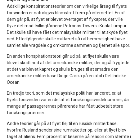
Adskillige konspirationsteorier om den virkelige årsag til flyets
forsvinden er naturligvis blomstret frem på internettet. En af
dem går på, at flyet er blevet overtaget af flykaprer, der ville
flyve det mod tvillingtårnene Petronas Towers i Kuala Lumpur.
Det skulle så have fået det malaysiske militær til at skyde flyet
ned. Efterfølgende skulle militæret så i al hemmelighed have
samlet alle vragdele og omkomne sammen og fjernet alle spor.
En anden konspirationsteori går ud på, at flyet skulle være
blevet skudt ned af det amerikanske militær, der også frygtede
at det var blevet kapret og skulle bruges til at smadre den
amerikanske militærbase Diego Garcia på en atol i Det Indiske
Ocean.
En tredje teori, som det malaysiske politi har lanceret, er, at
flyets forsvinden var en del af et forsikringssvindelnummer, da
mange af passagerernes pårørende har fået udbetalt store
forsikringspræmier.
Andre teorier går på at flyet fløj til en russisk militærbase,
hvorfra Rusland sender sine rumraketter op, eller at flyet blev
taget af aliens. Fem procent af læserne på reason.com stemte i