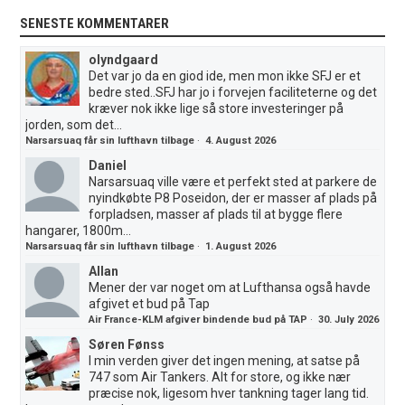
SENESTE KOMMENTARER
olyndgaard
Det var jo da en giod ide, men mon ikke SFJ er et
bedre sted..SFJ har jo i forvejen faciliteterne og det
kræver nok ikke lige så store investeringer på
jorden, som det...
Narsarsuaq får sin lufthavn tilbage
·
4. August 2026
Daniel
Narsarsuaq ville være et perfekt sted at parkere de
nyindkøbte P8 Poseidon, der er masser af plads på
forpladsen, masser af plads til at bygge flere
hangarer, 1800m...
Narsarsuaq får sin lufthavn tilbage
·
1. August 2026
Allan
Mener der var noget om at Lufthansa også havde
afgivet et bud på Tap
Air France-KLM afgiver bindende bud på TAP
·
30. July 2026
Søren Fønss
I min verden giver det ingen mening, at satse på
747 som Air Tankers. Alt for store, og ikke nær
præcise nok, ligesom hver tankning tager lang tid.