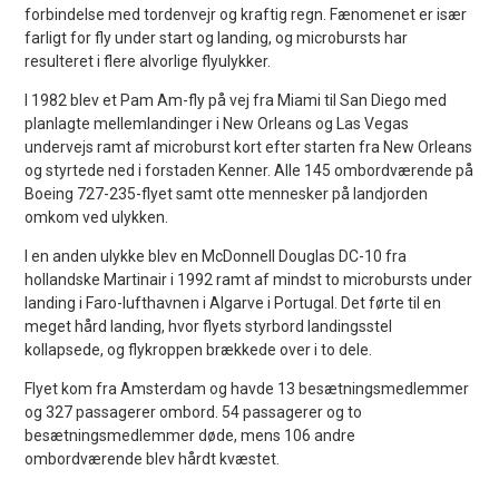
forbindelse med tordenvejr og kraftig regn. Fænomenet er især
farligt for fly under start og landing, og microbursts har
resulteret i flere alvorlige flyulykker.
I 1982 blev et Pam Am-fly på vej fra Miami til San Diego med
planlagte mellemlandinger i New Orleans og Las Vegas
undervejs ramt af microburst kort efter starten fra New Orleans
og styrtede ned i forstaden Kenner. Alle 145 ombordværende på
Boeing 727-235-flyet samt otte mennesker på landjorden
omkom ved ulykken.
I en anden ulykke blev en McDonnell Douglas DC-10 fra
hollandske Martinair i 1992 ramt af mindst to microbursts under
landing i Faro-lufthavnen i Algarve i Portugal. Det førte til en
meget hård landing, hvor flyets styrbord landingsstel
kollapsede, og flykroppen brækkede over i to dele.
Flyet kom fra Amsterdam og havde 13 besætningsmedlemmer
og 327 passagerer ombord. 54 passagerer og to
besætningsmedlemmer døde, mens 106 andre
ombordværende blev hårdt kvæstet.