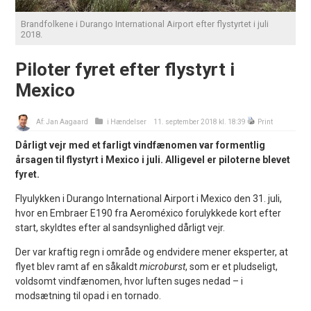
Brandfolkene i Durango International Airport efter flystyrtet i juli
2018.
Piloter fyret efter flystyrt i
Mexico
Af:
Jan Aagaard
i
Hændelser
11. september 2018 kl. 18:39
Print
Dårligt vejr med et farligt vindfænomen var formentlig
årsagen til flystyrt i Mexico i juli. Alligevel er piloterne blevet
fyret.
Flyulykken i Durango International Airport i Mexico den 31. juli,
hvor en Embraer E190 fra Aeroméxico forulykkede kort efter
start, skyldtes efter al sandsynlighed dårligt vejr.
Der var kraftig regn i område og endvidere mener eksperter, at
flyet blev ramt af en såkaldt
microburst
, som er et pludseligt,
voldsomt vindfænomen, hvor luften suges nedad – i
modsætning til opad i en tornado.