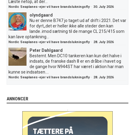
Læste netop, at der...
Nordic Seaplanes-ejer vil have brandslukningsfly
·
30. July 2026
olyndgaard
Nu er denne B747 jo taget ud af drift i 2021. Det var
for dyrt,,det er heller ikke alle steder den kan
lande..imod sætning til de mange CL 215/415 som
kan lave optankning...
Nordic Seaplanes-ejer vil have brandslukningsfly
·
28. July 2026
Peter Dahlgaard
Bestemt. Men DC10 tankeren kan kun det halve i
indsats, de franske dash 8 er en dråbe i havet og
de gange hvor N944ST har været i aktion har man
kunne se indsatsen....
Nordic Seaplanes-ejer vil have brandslukningsfly
·
28. July 2026
ANNONCER
.