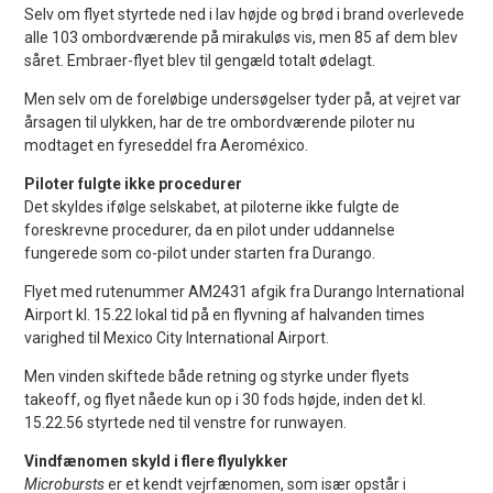
Selv om flyet styrtede ned i lav højde og brød i brand overlevede
alle 103 ombordværende på mirakuløs vis, men 85 af dem blev
såret. Embraer-flyet blev til gengæld totalt ødelagt.
Men selv om de foreløbige undersøgelser tyder på, at vejret var
årsagen til ulykken, har de tre ombordværende piloter nu
modtaget en fyreseddel fra Aeroméxico.
Piloter fulgte ikke procedurer
Det skyldes ifølge selskabet, at piloterne ikke fulgte de
foreskrevne procedurer, da en pilot under uddannelse
fungerede som co-pilot under starten fra Durango.
Flyet med rutenummer AM2431 afgik fra Durango International
Airport kl. 15.22 lokal tid på en flyvning af halvanden times
varighed til Mexico City International Airport.
Men vinden skiftede både retning og styrke under flyets
takeoff, og flyet nåede kun op i 30 fods højde, inden det kl.
15.22.56 styrtede ned til venstre for runwayen.
Vindfænomen skyld i flere flyulykker
Microbursts
er et kendt vejrfænomen, som især opstår i