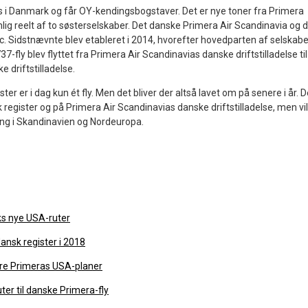
res i Danmark og får OY-kendingsbogstaver. Det er nye toner fra Primera
lig reelt af to søsterselskaber. Det danske Primera Air Scandinavia og 
ic. Sidstnævnte blev etableret i 2014, hvorefter hovedparten af selskab
-fly blev flyttet fra Primera Air Scandinavias danske driftstilladelse til
e driftstilladelse.
er er i dag kun ét fly. Men det bliver der altså lavet om på senere i år. D
register og på Primera Air Scandinavias danske driftstilladelse, men vil
ing i Skandinavien og Nordeuropa.
eks nye USA-ruter
dansk register i 2018
rdre Primeras USA-planer
er til danske Primera-fly