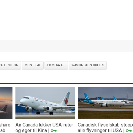
WASHINGTON
MONTREAL
PRIMERA AIR
WASHINGTON-DULLES
share
Air Canada lukker USA-ruter
Canadisk flyselskab stopp
kab
og øger til Kina
|
alle flyvninger til USA
|