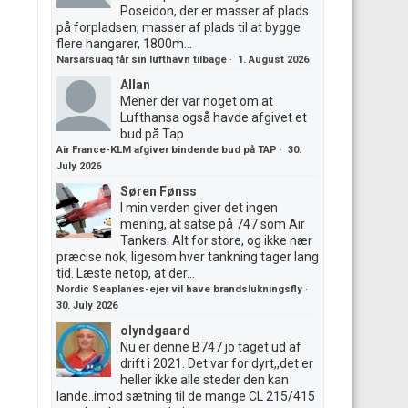
Poseidon, der er masser af plads
på forpladsen, masser af plads til at bygge
flere hangarer, 1800m...
Narsarsuaq får sin lufthavn tilbage
·
1. August 2026
Allan
Mener der var noget om at
Lufthansa også havde afgivet et
bud på Tap
Air France-KLM afgiver bindende bud på TAP
·
30.
July 2026
Søren Fønss
I min verden giver det ingen
mening, at satse på 747 som Air
Tankers. Alt for store, og ikke nær
præcise nok, ligesom hver tankning tager lang
tid. Læste netop, at der...
Nordic Seaplanes-ejer vil have brandslukningsfly
·
30. July 2026
olyndgaard
Nu er denne B747 jo taget ud af
drift i 2021. Det var for dyrt,,det er
heller ikke alle steder den kan
lande..imod sætning til de mange CL 215/415