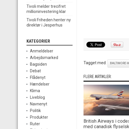
Tivoli melder trecifret
millioninvestering klar
Tivoli Friheden henter ny
direktør i Jesperhus
KATEGORIER
Anmeldelser
Arbejdsmarked
Tagget med:
BALTIMORE-
Bagsiden
Debat
FLERE ARTIKLER:
Flådenyt
Hændelser
Klima
Liveblog
Navnenyt
Politik
Produkter
British Airways i code
Ruter
med canadisk flysels