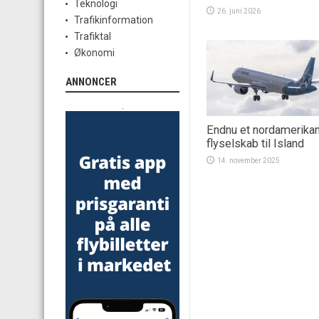
Teknologi
26. juni 2026
Trafikinformation
Trafiktal
Økonomi
ANNONCER
.
Endnu et nordamerika
flyselskab til Island
14. november 2025