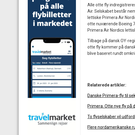
Alle otte fly indregistre
Air. Selskabet består nem
lettiske Primera Air Nord
otte nuværende Boeing 737
Primera Air Nordics lettisk
Tilbage på dansk OY-regist
otte fly kommer på dansk 
blive baseret rundt omkr
Relaterede artikler:
Danske Primera-fly til s
Primera: Otte nye fly på 
To flyselskaber vil udfo
Flere nordamerikanske rut