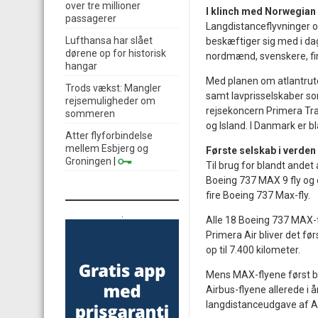
over tre millioner
I klinch med Norwegian
passagerer
Langdistanceflyvninger ov
Lufthansa har slået
beskæftiger sig med i da
dørene op for historisk
nordmænd, svenskere, fin
hangar
Med planen om atlantrute
Trods vækst: Mangler
samt lavprisselskaber so
rejsemuligheder om
rejsekoncern Primera Trav
sommeren
og Island. I Danmark er 
Atter flyforbindelse
mellem Esbjerg og
Første selskab i verden
Groningen
|
Til brug for blandt andet
Boeing 737 MAX 9 fly og o
fire Boeing 737 Max-fly.
.
Alle 18 Boeing 737 MAX-
Primera Air bliver det før
op til 7.400 kilometer.
Mens MAX-flyene først be
Airbus-flyene allerede i å
langdistanceudgave af Ai