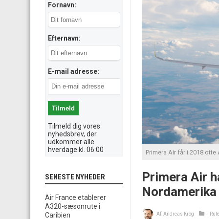
Fornavn:
Efternavn:
E-mail adresse:
Tilmeld dig vores
nyhedsbrev, der
udkommer alle
hverdage kl. 06:00
Primera Air får i 2018 otte
Primera Air ha
SENESTE NYHEDER
Nordamerika
Air France etablerer
A320-sæsonrute i
Caribien
Af:
Andreas Krog
i
Rut