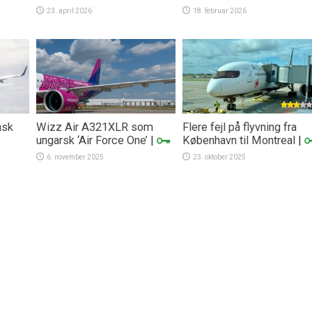
23. april 2026
18. februar 2026
nsk
Wizz Air A321XLR som
Flere fejl på flyvning fra
ungarsk ‘Air Force One’
|
København til Montreal
|
6. november 2025
23. oktober 2025