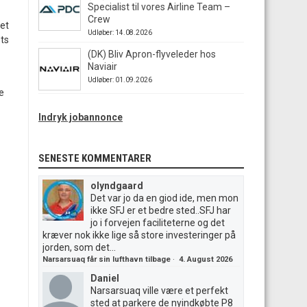
Specialist til vores Airline Team –
Crew
det
Udløber: 14.08.2026
ets
(DK) Bliv Apron-flyveleder hos
Naviair
Udløber: 01.09.2026
e
Indryk jobannonce
SENESTE KOMMENTARER
olyndgaard
Det var jo da en giod ide, men mon
ikke SFJ er et bedre sted..SFJ har
jo i forvejen faciliteterne og det
kræver nok ikke lige så store investeringer på
jorden, som det...
Narsarsuaq får sin lufthavn tilbage
·
4. August 2026
Daniel
Narsarsuaq ville være et perfekt
sted at parkere de nyindkøbte P8