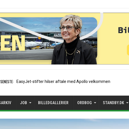
SENESTE:
Air France etablerer A320-sæ
SARKIV
JOB
BILLEDGALLERIER
ORDBOG
STANDBY.DK