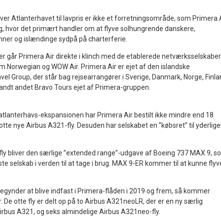
er Atlanterhavet til lavpris er ikke et forretningsområde, som Primera 
g, hvor det primært handler om at flyve solhungrende danskere,
ner og islændinge sydpå på charterferie.
r går Primera Air direkte i klinch med de etablerede netværksselskaber
m Norwegian og WOW Air. Primera Air er ejet af den islandske
el Group, der står bag rejsearrangører i Sverige, Danmark, Norge, Finl
blandt andet Bravo Tours ejet af Primera-gruppen.
 atlanterhavs-ekspansionen har Primera Air bestilt ikke mindre end 18
tte nye Airbus A321-fly. Desuden har selskabet en ”købsret” til yderlige
fly bliver den særlige ”extended range”-udgave af Boeing 737 MAX 9, s
ste selskab i verden til at tage i brug. MAX 9-ER kommer til at kunne flyv
gynder at blive indfast i Primera-flåden i 2019 og frem, så kommer
r. De otte fly er delt op på to Airbus A321neoLR, der er en ny særlig
rbus A321, og seks almindelige Airbus A321neo-fly.