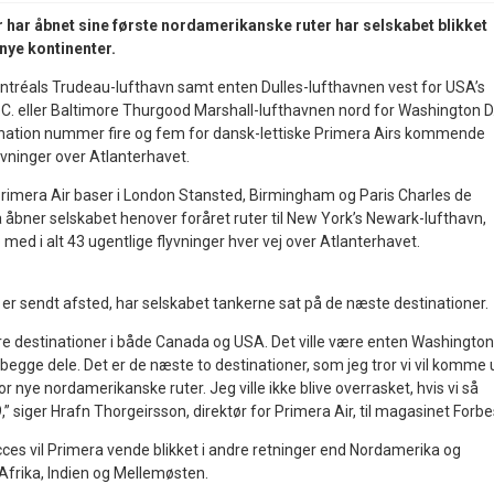
 har åbnet sine første nordamerikanske ruter har selskabet blikket
nye kontinenter.
tréals Trudeau-lufthavn samt enten Dulles-lufthavnen vest for USA’s
. eller Baltimore Thurgood Marshall-lufthavnen nord for Washington D
ination nummer fire og fem for dansk-lettiske Primera Airs kommende
yvninger over Atlanterhavet.
 Primera Air baser i London Stansted, Birmingham og Paris Charles de
 åbner selskabet henover foråret ruter til New York’s Newark-lufthavn,
ed i alt 43 ugentlige flyvninger hver vej over Atlanterhavet.
 er sendt afsted, har selskabet tankerne sat på de næste destinationer.
flere destinationer i både Canada og USA. Det ville være enten Washington
r begge dele. Det er de næste to destinationer, som jeg tror vi vil komme 
or nye nordamerikanske ruter. Jeg ville ikke blive overrasket, hvis vi så
,” siger Hrafn Thorgeirsson, direktør for Primera Air, til magasinet Forbe
ucces vil Primera vende blikket i andre retninger end Nordamerika og
l Afrika, Indien og Mellemøsten.