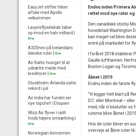
EasyJet-stifter hilser
Endnu inden Primera Air
aftale med Apollo
rettet mod nye ruter og 
velkommen
Den canadiske storby Mon
Lavprisflyselskab taber
hovedstad Washington D.C
op imod en halv milliard
|
kan meget vel blive dest
entré på markedet for fl
A320neo på Icelandairs
danske ruter
|
I foråret 2018 etablerer
Gaulle-lufthavnen. Herfra
Air Baltic tvunget til at
Boston Logan og Toronto m
udsætte møde med
kreditorer
|
Åbnet i 2019
Stockholm-Arlanda satte
Endnu inden de første fly
rekord i juli
”Vi kigger helt klart på 
Air India har fundet sin
D.C. eller Montreal – elle
nye topchef i Etiopien
med, når vi beslutter os f
Wizz Air flyver i rødt
ruterne blive åbnet i 2019
trods højere omsætning
|
Hvis de ruter bliver en s
overveje at åbne ruter ti
Norwegian-koncernen