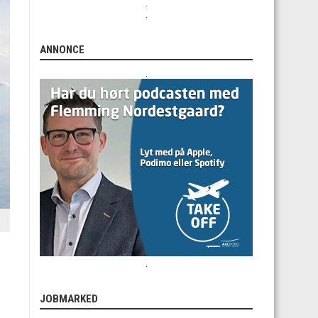
.
.
ANNONCE
.
.
JOBMARKED