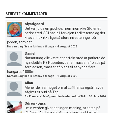
SENESTE KOMMENTARER
olyndgaard
Det var jo da en giod ide, men mon ikke SFJ er et
bedre sted..SFJ har jo i forvejen faciliteterne og det
kræver nok ikke lige så store investeringer på
jorden, som det...
Narsarsuaq får sin lufthavn tilbage
·
4. August 2026
Daniel
Narsarsuaq ville være et perfekt sted at parkere de
nyindkøbte P8 Poseidon, der er masser af plads på
forpladsen, masser af plads til at bygge flere
hangarer, 1800m...
Narsarsuaq får sin lufthavn tilbage
·
1. August 2026
Allan
Mener der var noget om at Lufthansa også havde
afgivet et bud på Tap
Air France-KLM afgiver bindende bud på TAP
·
30. July 2026
Søren Fønss
I min verden giver det ingen mening, at satse på
747 som Air Tankers. Alt for store, og ikke nær