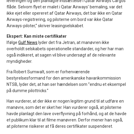
leveringen og den planlagte indsættelse i Qatar Airways Cargos
flåde. Selvom flyet er malet i Qatar Airways’ bemaling, var det
ikke ejet eller opereret af Qatar Airways, det bar ikke en Qatar
Airways-registrering, og piloterne om bord var ikke Qatar
Airways-piloter,” skriver leasingselskabet.
Ekspert: Kan miste certifikater
Ifølge
Gulf News
lyder det fra Jetran, at manøvren ikke
overholdt selskabets operationelle standarder, og her har man
også indikeret, at sagen vil blive undersøgt af de relevante
myndigheder.
Fra Robert Sumwalt, som er forhenværende
bestyrelsesformand for den amerikanske havarikommission
NTSB, lyder det, at han ser hændelsen som ”endnu et eksempel
på dumme pilottricks.”
Han vurderer, at der ikke er nogen legitim grund til at udføre en
manøvre, som det er sket her. Han vurderer også, at piloterne
havde planlagt den lave overflyvning på forhånd, og at de havde
et publikum klar til at filme manøvren. Derfor mener han også,
at piloterne risikerer at få deres certifikater suspenderet.