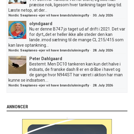
præcise nok, ligesom hver tankning tager lang tid.
Læste netop, at der...
Nordic Seaplanes-ejer vil have brandslukningsfly
·
30. July 2026
olyndgaard
Nu er denne B747 jo taget ud af drift i 2021. Det var
for dyrt,,det er heller ikke alle steder den kan
lande..imod sætning til de mange CL 215/415 som
kan lave optankning...
Nordic Seaplanes-ejer vil have brandslukningsfly
·
28. July 2026
Peter Dahlgaard
Bestemt. Men DC10 tankeren kan kun det halve i
indsats, de franske dash 8 er en dråbe i havet og
de gange hvor N944ST har været i aktion har man
kunne se indsatsen....
Nordic Seaplanes-ejer vil have brandslukningsfly
·
28. July 2026
ANNONCER
.