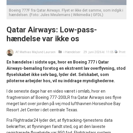
Boeing 777F fra Qatar Airways. Flyet er ikke det samme, som indgik i
hændelsen. (Foto: Jules Meulemans | Wikimedia | GFDL)
Qatar Airways: Low-pass-
hændelse var ikke os
Af:
Mathias Majlund Laursen
i
Hændelser
29. juni 2026 kl. 11:05
Print
En hændelse i sidste uge, hvor en Boeing 777 i Qatar
Airways-bemaling foretog en ekstremt lav overflyvning, stod
flyselskabet ikke selv bag, lyder det. Selskabet, som
piloterne arbejder hos, vil nu inddrage myndighederne.
I de seneste dage har en video været i omløb, hvor en
fragtversion af Boeing 777-200LR fra Qatar Airways ses flyve
meget lavt over jorden på vej mod lufthavnen Horseshoe Bay
Resort Jet Center i det centrale Texas.
Fra Flightradar24 lyder det, at flytracking-tjenestens data
bekræfter, at flyvningen fandt sted, og at den laveste
registrerede flyvehøjde var 950 fod. Flightradars system