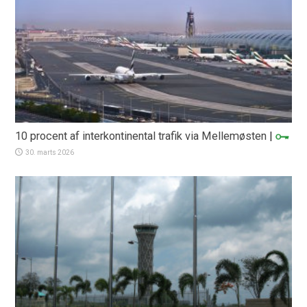
10 procent af interkontinental trafik via Mellemøsten
|
30. marts 2026