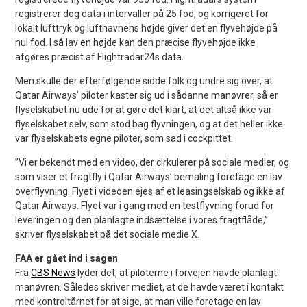
registrerer dog data i intervaller på 25 fod, og korrigeret for
lokalt lufttryk og lufthavnens højde giver det en flyvehøjde på
nul fod. I så lav en højde kan den præcise flyvehøjde ikke
afgøres præcist af Flightradar24s data.
Men skulle der efterfølgende sidde folk og undre sig over, at
Qatar Airways’ piloter kaster sig ud i sådanne manøvrer, så er
flyselskabet nu ude for at gøre det klart, at det altså ikke var
flyselskabet selv, som stod bag flyvningen, og at det heller ikke
var flyselskabets egne piloter, som sad i cockpittet.
”Vi er bekendt med en video, der cirkulerer på sociale medier, og
som viser et fragtfly i Qatar Airways’ bemaling foretage en lav
overflyvning. Flyet i videoen ejes af et leasingselskab og ikke af
Qatar Airways. Flyet var i gang med en testflyvning forud for
leveringen og den planlagte indsættelse i vores fragtflåde,”
skriver flyselskabet på det sociale medie X.
FAA er gået ind i sagen
Fra
CBS News
lyder det, at piloterne i forvejen havde planlagt
manøvren. Således skriver mediet, at de havde været i kontakt
med kontroltårnet for at sige, at man ville foretage en lav