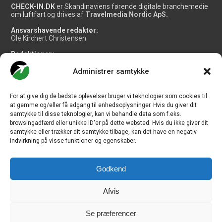
CHECK-IN.DK
er Skandinaviens førende digitale branchemedie
om luftfart og drives af
Travelmedia Nordic ApS.
Ansvarshavende redaktør:
Ole Kirchert Christensen
Redaktionen:
Christian Granhøj Skouboe
Henrik Baumgarten
Administrer samtykke
Danny Longhi Andreasen
Mathias Majlund Laursen
For at give dig de bedste oplevelser bruger vi teknologier som cookies til
Salg og jobannoncer:
at gemme og/eller få adgang til enhedsoplysninger. Hvis du giver dit
salg@travelmedianordic.com
samtykke til disse teknologier, kan vi behandle data som f.eks.
browsingadfærd eller unikke ID'er på dette websted. Hvis du ikke giver dit
samtykke eller trækker dit samtykke tilbage, kan det have en negativ
Vi tager ansvar for indholdet og er tilmeldt
indvirkning på visse funktioner og egenskaber.
Godkend
Siden er udviklet af
JHV Media Consult.
Afvis
Se præferencer