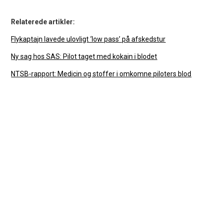
Relaterede artikler:
Flykaptajn lavede ulovligt ‘low pass’ på afskedstur
Ny sag hos SAS: Pilot taget med kokain i blodet
NTSB-rapport: Medicin og stoffer i omkomne piloters blod