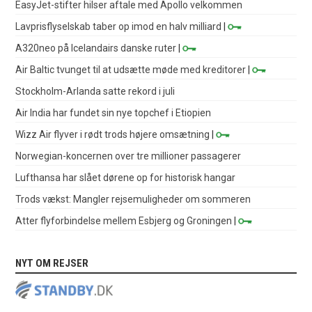
EasyJet-stifter hilser aftale med Apollo velkommen
Lavprisflyselskab taber op imod en halv milliard
|
A320neo på Icelandairs danske ruter
|
Air Baltic tvunget til at udsætte møde med kreditorer
|
Stockholm-Arlanda satte rekord i juli
Air India har fundet sin nye topchef i Etiopien
Wizz Air flyver i rødt trods højere omsætning
|
Norwegian-koncernen over tre millioner passagerer
Lufthansa har slået dørene op for historisk hangar
Trods vækst: Mangler rejsemuligheder om sommeren
Atter flyforbindelse mellem Esbjerg og Groningen
|
NYT OM REJSER