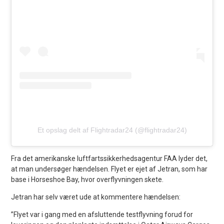
Et opslag delt af Flightradar24 (@flightradar24)
Fra det amerikanske luftfartssikkerhedsagentur FAA lyder det,
at man undersøger hændelsen. Flyet er ejet af Jetran, som har
base i Horseshoe Bay, hvor overflyvningen skete.
Jetran har selv været ude at kommentere hændelsen:
”Flyet var i gang med en afsluttende testflyvning forud for