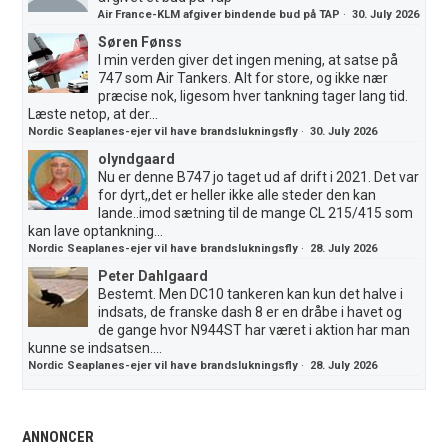
Air France-KLM afgiver bindende bud på TAP
·
30. July 2026
Søren Fønss
I min verden giver det ingen mening, at satse på
747 som Air Tankers. Alt for store, og ikke nær
præcise nok, ligesom hver tankning tager lang tid.
Læste netop, at der...
Nordic Seaplanes-ejer vil have brandslukningsfly
·
30. July 2026
olyndgaard
Nu er denne B747 jo taget ud af drift i 2021. Det var
for dyrt,,det er heller ikke alle steder den kan
lande..imod sætning til de mange CL 215/415 som
kan lave optankning...
Nordic Seaplanes-ejer vil have brandslukningsfly
·
28. July 2026
Peter Dahlgaard
Bestemt. Men DC10 tankeren kan kun det halve i
indsats, de franske dash 8 er en dråbe i havet og
de gange hvor N944ST har været i aktion har man
kunne se indsatsen....
Nordic Seaplanes-ejer vil have brandslukningsfly
·
28. July 2026
ANNONCER