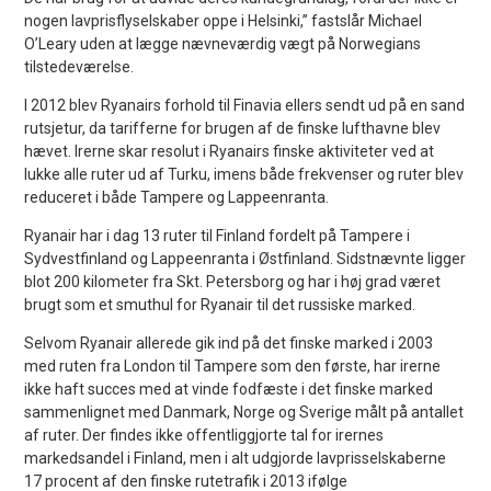
nogen lavprisflyselskaber oppe i Helsinki,” fastslår Michael
O’Leary uden at lægge nævneværdig vægt på Norwegians
tilstedeværelse.
I 2012 blev Ryanairs forhold til Finavia ellers sendt ud på en sand
rutsjetur, da tarifferne for brugen af de finske lufthavne blev
hævet. Irerne skar resolut i Ryanairs finske aktiviteter ved at
lukke alle ruter ud af Turku, imens både frekvenser og ruter blev
reduceret i både Tampere og Lappeenranta.
Ryanair har i dag 13 ruter til Finland fordelt på Tampere i
Sydvestfinland og Lappeenranta i Østfinland. Sidstnævnte ligger
blot 200 kilometer fra Skt. Petersborg og har i høj grad været
brugt som et smuthul for Ryanair til det russiske marked.
Selvom Ryanair allerede gik ind på det finske marked i 2003
med ruten fra London til Tampere som den første, har irerne
ikke haft succes med at vinde fodfæste i det finske marked
sammenlignet med Danmark, Norge og Sverige målt på antallet
af ruter. Der findes ikke offentliggjorte tal for irernes
markedsandel i Finland, men i alt udgjorde lavprisselskaberne
17 procent af den finske rutetrafik i 2013 ifølge