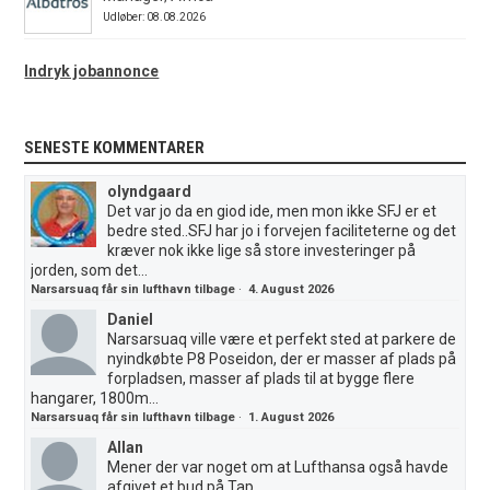
Udløber: 08.08.2026
Indryk jobannonce
SENESTE KOMMENTARER
olyndgaard
Det var jo da en giod ide, men mon ikke SFJ er et
bedre sted..SFJ har jo i forvejen faciliteterne og det
kræver nok ikke lige så store investeringer på
jorden, som det...
Narsarsuaq får sin lufthavn tilbage
·
4. August 2026
Daniel
Narsarsuaq ville være et perfekt sted at parkere de
nyindkøbte P8 Poseidon, der er masser af plads på
forpladsen, masser af plads til at bygge flere
hangarer, 1800m...
Narsarsuaq får sin lufthavn tilbage
·
1. August 2026
Allan
Mener der var noget om at Lufthansa også havde
afgivet et bud på Tap