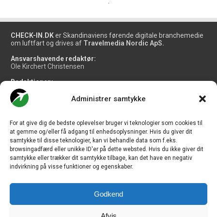
.
CHECK-IN.DK
er Skandinaviens førende digitale branchemedie
om luftfart og drives af
Travelmedia Nordic ApS.
Ansvarshavende redaktør:
Ole Kirchert Christensen
Redaktionen:
Christian Granhøj Skouboe
Henrik Baumgarten
Administrer samtykke
Danny Longhi Andreasen
Mathias Majlund Laursen
For at give dig de bedste oplevelser bruger vi teknologier som cookies til
Salg og jobannoncer:
at gemme og/eller få adgang til enhedsoplysninger. Hvis du giver dit
salg@travelmedianordic.com
samtykke til disse teknologier, kan vi behandle data som f.eks.
browsingadfærd eller unikke ID'er på dette websted. Hvis du ikke giver dit
samtykke eller trækker dit samtykke tilbage, kan det have en negativ
Vi tager ansvar for indholdet og er tilmeldt
indvirkning på visse funktioner og egenskaber.
Godkend
Siden er udviklet af
JHV Media Consult.
Afvis