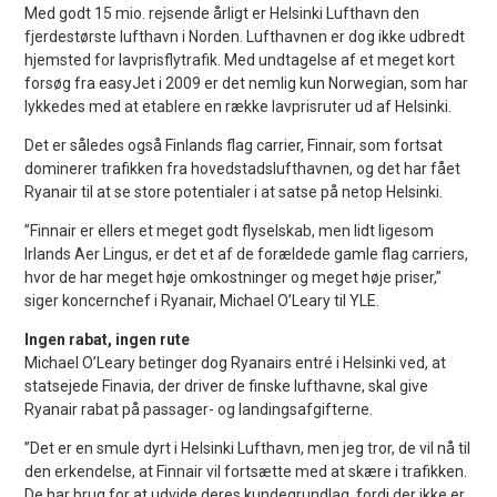
Med godt 15 mio. rejsende årligt er Helsinki Lufthavn den
fjerdestørste lufthavn i Norden. Lufthavnen er dog ikke udbredt
hjemsted for lavprisflytrafik. Med undtagelse af et meget kort
forsøg fra easyJet i 2009 er det nemlig kun Norwegian, som har
lykkedes med at etablere en række lavprisruter ud af Helsinki.
Det er således også Finlands flag carrier, Finnair, som fortsat
dominerer trafikken fra hovedstadslufthavnen, og det har fået
Ryanair til at se store potentialer i at satse på netop Helsinki.
”Finnair er ellers et meget godt flyselskab, men lidt ligesom
Irlands Aer Lingus, er det et af ​​de forældede gamle flag carriers,
hvor de har meget høje omkostninger og meget høje priser,”
siger koncernchef i Ryanair, Michael O’Leary til YLE.
Ingen rabat, ingen rute
Michael O’Leary betinger dog Ryanairs entré i Helsinki ved, at
statsejede Finavia, der driver de finske lufthavne, skal give
Ryanair rabat på passager- og landingsafgifterne.
”Det er en smule dyrt i Helsinki Lufthavn, men jeg tror, ​​de vil nå til
den erkendelse, at Finnair vil fortsætte med at skære i trafikken.
De har brug for at udvide deres kundegrundlag, fordi der ikke er