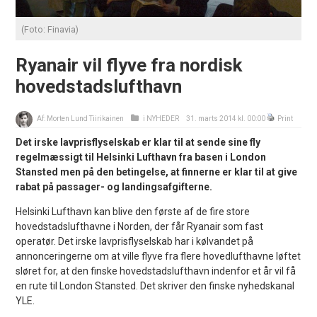
(Foto: Finavia)
Ryanair vil flyve fra nordisk
hovedstadslufthavn
Af:
Morten Lund Tiirikainen
i
NYHEDER
31. marts 2014 kl. 00:00
Print
Det irske lavprisflyselskab er klar til at sende sine fly
regelmæssigt til Helsinki Lufthavn fra basen i London
Stansted men på den betingelse, at finnerne er klar til at give
rabat på passager- og landingsafgifterne.
Helsinki Lufthavn kan blive den første af de fire store
hovedstadslufthavne i Norden, der får Ryanair som fast
operatør. Det irske lavprisflyselskab har i kølvandet på
annonceringerne om at ville flyve fra flere hovedlufthavne løftet
sløret for, at den finske hovedstadslufthavn indenfor et år vil få
en rute til London Stansted. Det skriver den finske nyhedskanal
YLE.