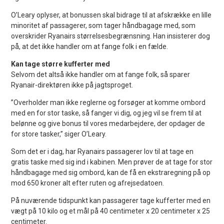
O’Leary oplyser, at bonussen skal bidrage til at afskrække en lille
minoritet af passagerer, som tager håndbagage med, som
overskrider Ryanairs størrelsesbegrænsning. Han insisterer dog
på, at det ikke handler om at fange folk i en fælde.
Kan tage større kufferter med
Selvom det altså ikke handler om at fange folk, så sparer
Ryanair-direktøren ikke på jagtsproget.
”Overholder man ikke reglerne og forsøger at komme ombord
med en for stor taske, så fanger vi dig, og jeg vil se frem til at
belønne og give bonus til vores medarbejdere, der opdager de
for store tasker,” siger O’Leary.
Som det er i dag, har Ryanairs passagerer lov til at tage en
gratis taske med sig ind i kabinen. Men prøver de at tage for stor
håndbagage med sig ombord, kan de få en ekstraregning på op
mod 650 kroner alt efter ruten og afrejsedatoen.
På nuværende tidspunkt kan passagerer tage kufferter med en
vægt på 10 kilo og et mål på 40 centimeter x 20 centimeter x 25
centimeter.