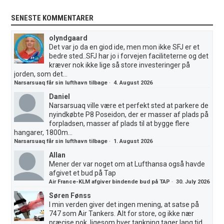
SENESTE KOMMENTARER
olyndgaard
Det var jo da en giod ide, men mon ikke SFJ er et
bedre sted..SFJ har jo i forvejen faciliteterne og det
kræver nok ikke lige så store investeringer på
jorden, som det...
Narsarsuaq får sin lufthavn tilbage
·
4. August 2026
Daniel
Narsarsuaq ville være et perfekt sted at parkere de
nyindkøbte P8 Poseidon, der er masser af plads på
forpladsen, masser af plads til at bygge flere
hangarer, 1800m...
Narsarsuaq får sin lufthavn tilbage
·
1. August 2026
Allan
Mener der var noget om at Lufthansa også havde
afgivet et bud på Tap
Air France-KLM afgiver bindende bud på TAP
·
30. July 2026
Søren Fønss
I min verden giver det ingen mening, at satse på
747 som Air Tankers. Alt for store, og ikke nær
præcise nok, ligesom hver tankning tager lang tid.