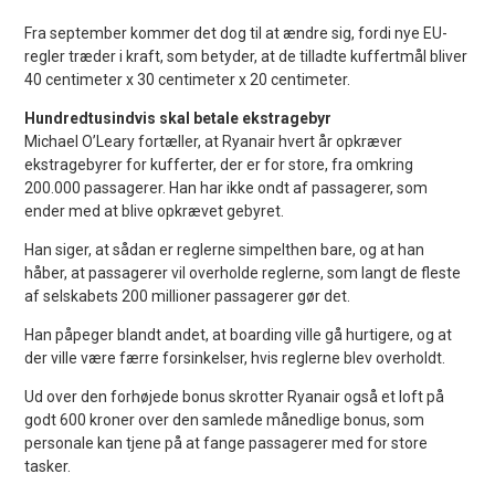
Fra september kommer det dog til at ændre sig, fordi nye EU-
regler træder i kraft, som betyder, at de tilladte kuffertmål bliver
40 centimeter x 30 centimeter x 20 centimeter.
Hundredtusindvis skal betale ekstragebyr
Michael O’Leary fortæller, at Ryanair hvert år opkræver
ekstragebyrer for kufferter, der er for store, fra omkring
200.000 passagerer. Han har ikke ondt af passagerer, som
ender med at blive opkrævet gebyret.
Han siger, at sådan er reglerne simpelthen bare, og at han
håber, at passagerer vil overholde reglerne, som langt de fleste
af selskabets 200 millioner passagerer gør det.
Han påpeger blandt andet, at boarding ville gå hurtigere, og at
der ville være færre forsinkelser, hvis reglerne blev overholdt.
Ud over den forhøjede bonus skrotter Ryanair også et loft på
godt 600 kroner over den samlede månedlige bonus, som
personale kan tjene på at fange passagerer med for store
tasker.