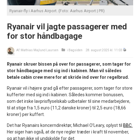
Ryanair-fly i Aarhus Airport. (Foto: Aarhus Airport | PR)
Ryanair vil jagte passagerer med
for stor håndbagage
Af:
Mathias Majlund Laursen
i
Bagsiden
28. august 2025 kl. 11:03
Print
Ryanair skruer bissen på over for passagerer, som tager for
stor håndbagage med sig ind i kabinen. Man vil således
betale cabin crew mere for at skride ind over for regelbrud.
Ryanair vil i højere grad gå efter passagerer, som tager for store
kufferter med sig ind i kabinen. Således kommer bonussen,
som det irske lavprisflyselskab udbetaler til sine medarbejdere,
til at stige fra 1,5 euro (11,2 danske kroner) til 2,5 euro (18,66
kroner) per kuffert.
Det har Ryanairs koncerndirektør, Michael O’Leary, oplyst til
BBC.
Her siger han også, at de nye regler træder i kraft til november,
og at han ikke vil undskylde for det.