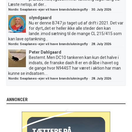
Læste netop, at der...
Nordic Seaplanes-ejer vil have brandslukningsfly
·
30. July 2026
olyndgaard
Nu er denne B747 jo taget ud af drift i 2021. Det var
for dyrt,,det er heller ikke alle steder den kan
lande..imod sætning til de mange CL 215/415 som
kan lave optankning...
Nordic Seaplanes-ejer vil have brandslukningsfly
·
28. July 2026
Peter Dahlgaard
Bestemt. Men DC10 tankeren kan kun det halve i
indsats, de franske dash 8 er en dråbe i havet og
de gange hvor N944ST har været i aktion har man
kunne se indsatsen....
Nordic Seaplanes-ejer vil have brandslukningsfly
·
28. July 2026
ANNONCER
.