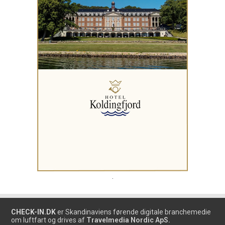
.
CHECK-IN.DK
er Skandinaviens førende digitale branchemedie
om luftfart og drives af
Travelmedia Nordic ApS.