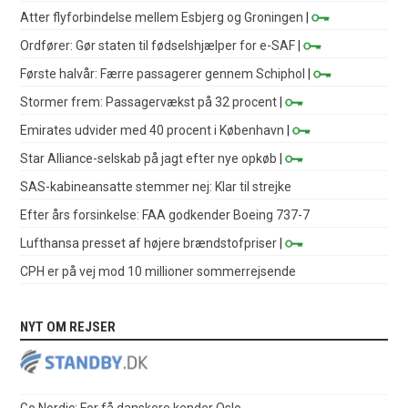
Atter flyforbindelse mellem Esbjerg og Groningen
|
Ordfører: Gør staten til fødselshjælper for e-SAF
|
Første halvår: Færre passagerer gennem Schiphol
|
Stormer frem: Passagervækst på 32 procent
|
Emirates udvider med 40 procent i København
|
Star Alliance-selskab på jagt efter nye opkøb
|
SAS-kabineansatte stemmer nej: Klar til strejke
Efter års forsinkelse: FAA godkender Boeing 737-7
Lufthansa presset af højere brændstofpriser
|
CPH er på vej mod 10 millioner sommerrejsende
NYT OM REJSER
Go Nordic: For få danskere kender Oslo