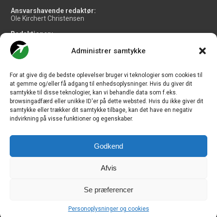
Ansvarshavende redaktør:
Ole Kirchert Christensen
Redaktionen:
Christian Granhøj Skouboe
Henrik Baumgarten
Administrer samtykke
Danny Longhi Andreasen
Mathias Majlund Laursen
For at give dig de bedste oplevelser bruger vi teknologier som cookies til
Salg og jobannoncer:
at gemme og/eller få adgang til enhedsoplysninger. Hvis du giver dit
salg@travelmedianordic.com
samtykke til disse teknologier, kan vi behandle data som f.eks.
browsingadfærd eller unikke ID'er på dette websted. Hvis du ikke giver dit
samtykke eller trækker dit samtykke tilbage, kan det have en negativ
Vi tager ansvar for indholdet og er tilmeldt
indvirkning på visse funktioner og egenskaber.
Godkend
Siden er udviklet af
JHV Media Consult.
Afvis
Se præferencer
Travelmedia Nordic ApS | Majsmarken 1 | DK-9500 Hobro | Denmark |
Personoplysninger og cookies
CVR-nr.: 34 20 20 87 © Copyright 2010-2026 - CHECK-IN.dk