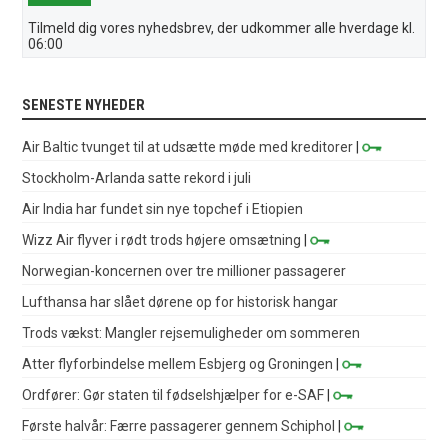
Tilmeld dig vores nyhedsbrev, der udkommer alle hverdage kl.
06:00
SENESTE NYHEDER
Air Baltic tvunget til at udsætte møde med kreditorer
|
Stockholm-Arlanda satte rekord i juli
Air India har fundet sin nye topchef i Etiopien
Wizz Air flyver i rødt trods højere omsætning
|
Norwegian-koncernen over tre millioner passagerer
Lufthansa har slået dørene op for historisk hangar
Trods vækst: Mangler rejsemuligheder om sommeren
Atter flyforbindelse mellem Esbjerg og Groningen
|
Ordfører: Gør staten til fødselshjælper for e-SAF
|
Første halvår: Færre passagerer gennem Schiphol
|