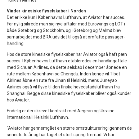
Vinder kinesiske flyselskaber i Norden
Det er ikke kun i Københavns Lufthavn, at Aviator har succes.
For nylig sikrede man sig nye aftaler med Eurowings og LOT i
både Gøteborg og Stockholm, og i Gøteborg og Malmø blev
samarbejdet med BRA udvidet til også at omfatte passager-
handling.
Hos de store kinesiske flyselskaber har Aviator også haft pæn
succes. I Københavns Lufthavn etableredes en handlingaftale
med Sichuan Airlines, da dette selskab i december åbnede en
rute mellem København og Chengdu. Inden længe vil Tibet
Airlines åbne en rute fra Jinan til Helsinki, mens Juneyao
Airlines også vil flyve til den finske hovedstadslufthavn fra
Shanghai. Begge disse kinesiske flyselskaber bliver også kunder
hos Aviator.
Endelig er der skrevet kontrakt med Aegean og Ukraine
International i Helsinki Lufthavn.
“Aviator har gennemgået en større omstrukturering igennem de
seneste to år og har taget et stort spring fremad. Vi har