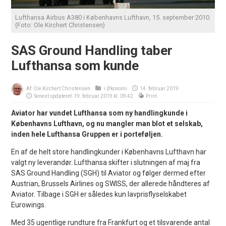
Lufthansa Airbus A380 i Københavns Lufthavn, 15. september 2010
(Foto: Ole Kirchert Christensen)
SAS Ground Handling taber
Lufthansa som kunde
Af:
Ole Kirchert Christensen
i
Økonomi
14. februar 2019
Senest opdateret: 19. februar 2019 kl. 09:42
Print
Aviator har vundet Lufthansa som ny handlingkunde i
Københavns Lufthavn, og nu mangler man blot et selskab,
inden hele Lufthansa Gruppen er i porteføljen.
En af de helt store handlingkunder i Københavns Lufthavn har
valgt ny leverandør. Lufthansa skifter i slutningen af maj fra
SAS Ground Handling (SGH) til Aviator og følger dermed efter
Austrian, Brussels Airlines og SWISS, der allerede håndteres af
Aviator. Tilbage i SGH er således kun lavprisflyselskabet
Eurowings.
Med 35 ugentlige rundture fra Frankfurt og et tilsvarende antal