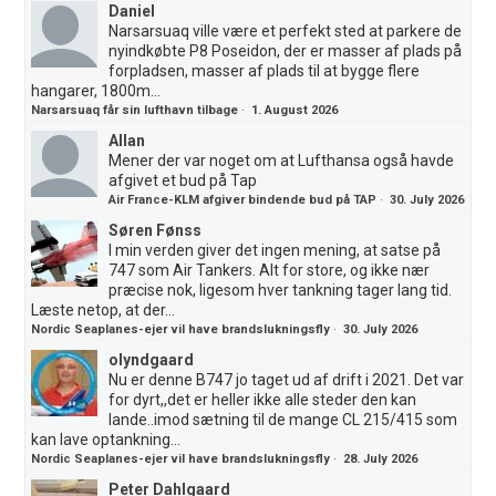
Daniel
Narsarsuaq ville være et perfekt sted at parkere de
nyindkøbte P8 Poseidon, der er masser af plads på
forpladsen, masser af plads til at bygge flere
hangarer, 1800m...
Narsarsuaq får sin lufthavn tilbage
·
1. August 2026
Allan
Mener der var noget om at Lufthansa også havde
afgivet et bud på Tap
Air France-KLM afgiver bindende bud på TAP
·
30. July 2026
Søren Fønss
I min verden giver det ingen mening, at satse på
747 som Air Tankers. Alt for store, og ikke nær
præcise nok, ligesom hver tankning tager lang tid.
Læste netop, at der...
Nordic Seaplanes-ejer vil have brandslukningsfly
·
30. July 2026
olyndgaard
Nu er denne B747 jo taget ud af drift i 2021. Det var
for dyrt,,det er heller ikke alle steder den kan
lande..imod sætning til de mange CL 215/415 som
kan lave optankning...
Nordic Seaplanes-ejer vil have brandslukningsfly
·
28. July 2026
Peter Dahlgaard