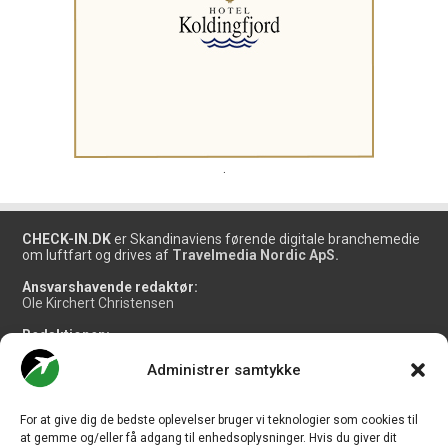
.
CHECK-IN.DK
er Skandinaviens førende digitale branchemedie
om luftfart og drives af
Travelmedia Nordic ApS.
Ansvarshavende redaktør:
Ole Kirchert Christensen
Redaktionen:
Christian Granhøj Skouboe
Henrik Baumgarten
Administrer samtykke
Danny Longhi Andreasen
Mathias Majlund Laursen
For at give dig de bedste oplevelser bruger vi teknologier som cookies til
Salg og jobannoncer:
at gemme og/eller få adgang til enhedsoplysninger. Hvis du giver dit
salg@travelmedianordic.com