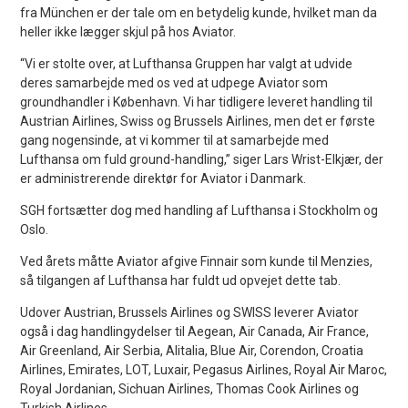
fra München er der tale om en betydelig kunde, hvilket man da
heller ikke lægger skjul på hos Aviator.
“Vi er stolte over, at Lufthansa Gruppen har valgt at udvide
deres samarbejde med os ved at udpege Aviator som
groundhandler i København. Vi har tidligere leveret handling til
Austrian Airlines, Swiss og Brussels Airlines, men det er første
gang nogensinde, at vi kommer til at samarbejde med
Lufthansa om fuld ground-handling,” siger Lars Wrist-Elkjær, der
er administrerende direktør for Aviator i Danmark.
SGH fortsætter dog med handling af Lufthansa i Stockholm og
Oslo.
Ved årets måtte Aviator afgive Finnair som kunde til Menzies,
så tilgangen af Lufthansa har fuldt ud opvejet dette tab.
Udover Austrian, Brussels Airlines og SWISS leverer Aviator
også i dag handlingydelser til Aegean, Air Canada, Air France,
Air Greenland, Air Serbia, Alitalia, Blue Air, Corendon, Croatia
Airlines, Emirates, LOT, Luxair, Pegasus Airlines, Royal Air Maroc,
Royal Jordanian, Sichuan Airlines, Thomas Cook Airlines og
Turkish Airlines.