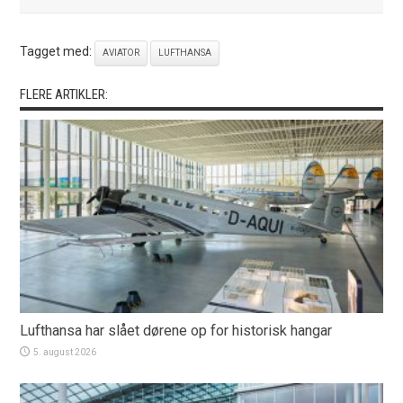
Tagget med:
AVIATOR
LUFTHANSA
FLERE ARTIKLER:
Lufthansa har slået dørene op for historisk hangar
5. august 2026