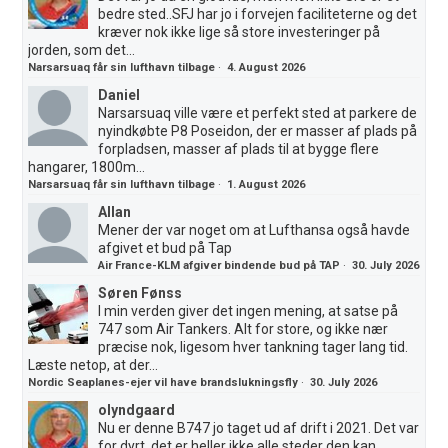
bedre sted..SFJ har jo i forvejen faciliteterne og det
kræver nok ikke lige så store investeringer på
jorden, som det...
Narsarsuaq får sin lufthavn tilbage
·
4. August 2026
Daniel
Narsarsuaq ville være et perfekt sted at parkere de
nyindkøbte P8 Poseidon, der er masser af plads på
forpladsen, masser af plads til at bygge flere
hangarer, 1800m...
Narsarsuaq får sin lufthavn tilbage
·
1. August 2026
Allan
Mener der var noget om at Lufthansa også havde
afgivet et bud på Tap
Air France-KLM afgiver bindende bud på TAP
·
30. July 2026
Søren Fønss
I min verden giver det ingen mening, at satse på
747 som Air Tankers. Alt for store, og ikke nær
præcise nok, ligesom hver tankning tager lang tid.
Læste netop, at der...
Nordic Seaplanes-ejer vil have brandslukningsfly
·
30. July 2026
olyndgaard
Nu er denne B747 jo taget ud af drift i 2021. Det var
for dyrt,,det er heller ikke alle steder den kan