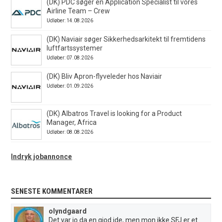
(DK) PDC søger en Application Specialist til vores
Airline Team – Crew
Udløber: 14.08.2026
(DK) Naviair søger Sikkerhedsarkitekt til fremtidens
luftfartssystemer
Udløber: 07.08.2026
(DK) Bliv Apron-flyveleder hos Naviair
Udløber: 01.09.2026
(DK) Albatros Travel is looking for a Product
Manager, Africa
Udløber: 08.08.2026
Indryk jobannonce
SENESTE KOMMENTARER
olyndgaard
Det var jo da en giod ide, men mon ikke SFJ er et