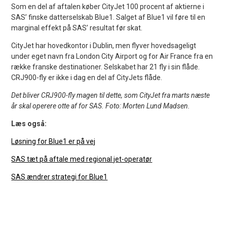
Som en del af aftalen køber CityJet 100 procent af aktierne i
SAS’ finske datterselskab Blue1. Salget af Blue1 vil føre til en
marginal effekt på SAS’ resultat før skat.
CityJet har hovedkontor i Dublin, men flyver hovedsageligt
under eget navn fra London City Airport og for Air France fra en
række franske destinationer. Selskabet har 21 fly i sin flåde.
CRJ900-fly er ikke i dag en del af CityJets flåde.
Det bliver CRJ900-fly magen til dette, som CityJet fra marts næste
år skal operere otte af for SAS. Foto: Morten Lund Madsen.
Læs også:
Løsning for Blue1 er på vej
SAS tæt på aftale med regional jet-operatør
SAS ændrer strategi for Blue1