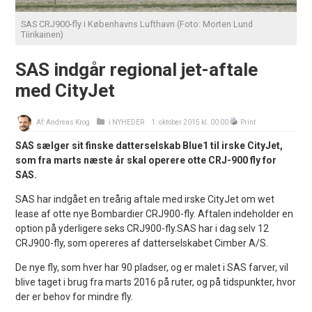
SAS CRJ900-fly i Københavns Lufthavn (Foto: Morten Lund
Tiirikainen)
SAS indgår regional jet-aftale
med CityJet
Af:
Andreas Krog
i
NYHEDER
1. oktober 2015 kl. 00:00
Print
SAS sælger sit finske datterselskab Blue1 til irske CityJet,
som fra marts næste år skal operere otte CRJ-900 fly for
SAS.
SAS har indgået en treårig aftale med irske CityJet om wet
lease af otte nye Bombardier CRJ900-fly. Aftalen indeholder en
option på yderligere seks CRJ900-fly.SAS har i dag selv 12
CRJ900-fly, som opereres af datterselskabet Cimber A/S.
De nye fly, som hver har 90 pladser, og er malet i SAS farver, vil
blive taget i brug fra marts 2016 på ruter, og på tidspunkter, hvor
der er behov for mindre fly.