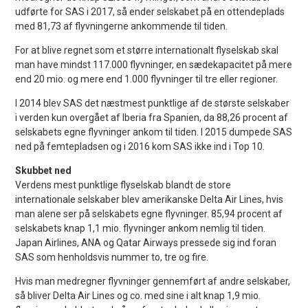
udførte for SAS i 2017, så ender selskabet på en ottendeplads
med 81,73 af flyvningerne ankommende til tiden.
For at blive regnet som et større internationalt flyselskab skal
man have mindst 117.000 flyvninger, en sædekapacitet på mere
end 20 mio. og mere end 1.000 flyvninger til tre eller regioner.
I 2014 blev SAS det næstmest punktlige af de største selskaber
i verden kun overgået af Iberia fra Spanien, da 88,26 procent af
selskabets egne flyvninger ankom til tiden. I 2015 dumpede SAS
ned på femtepladsen og i 2016 kom SAS ikke ind i Top 10.
Skubbet ned
Verdens mest punktlige flyselskab blandt de store
internationale selskaber blev amerikanske Delta Air Lines, hvis
man alene ser på selskabets egne flyvninger. 85,94 procent af
selskabets knap 1,1 mio. flyvninger ankom nemlig til tiden.
Japan Airlines, ANA og Qatar Airways pressede sig ind foran
SAS som henholdsvis nummer to, tre og fire.
Hvis man medregner flyvninger gennemført af andre selskaber,
så bliver Delta Air Lines og co. med sine i alt knap 1,9 mio.