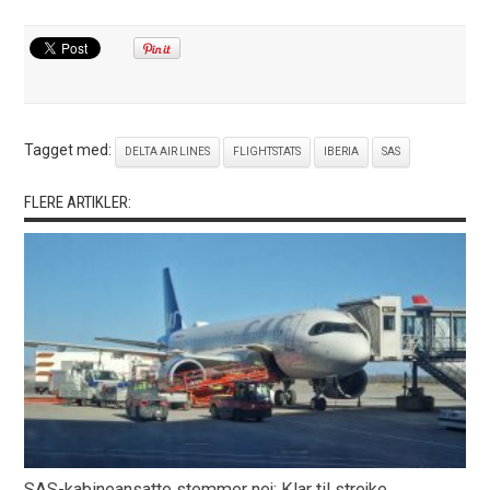
Tagget med:
DELTA AIR LINES
FLIGHTSTATS
IBERIA
SAS
FLERE ARTIKLER:
SAS-kabineansatte stemmer nej: Klar til strejke