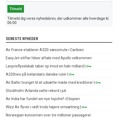
Tilmeld dig vores nyhedsbrev, der udkommer alle hverdage kl.
06:00
SENESTE NYHEDER
Air France etablerer A320-sæsonrute i Caribien
EasyJet-stifter hilser aftale med Apollo velkommen
Lavprisflyselskab taber op imod en halv milliard
|
A320neo på Icelandairs danske ruter
|
Air Baltic tvunget til at udsætte møde med kreditorer
|
Stockholm-Arlanda satte rekord i juli
Air India har fundet sin nye topchef i Etiopien
Wizz Air flyver i rødt trods højere omsætning
|
Norwegian-koncernen over tre millioner passagerer