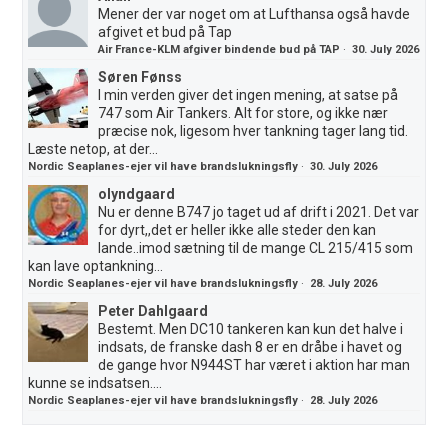
Mener der var noget om at Lufthansa også havde
afgivet et bud på Tap
Air France-KLM afgiver bindende bud på TAP
·
30. July 2026
Søren Fønss
I min verden giver det ingen mening, at satse på
747 som Air Tankers. Alt for store, og ikke nær
præcise nok, ligesom hver tankning tager lang tid.
Læste netop, at der...
Nordic Seaplanes-ejer vil have brandslukningsfly
·
30. July 2026
olyndgaard
Nu er denne B747 jo taget ud af drift i 2021. Det var
for dyrt,,det er heller ikke alle steder den kan
lande..imod sætning til de mange CL 215/415 som
kan lave optankning...
Nordic Seaplanes-ejer vil have brandslukningsfly
·
28. July 2026
Peter Dahlgaard
Bestemt. Men DC10 tankeren kan kun det halve i
indsats, de franske dash 8 er en dråbe i havet og
de gange hvor N944ST har været i aktion har man
kunne se indsatsen....
Nordic Seaplanes-ejer vil have brandslukningsfly
·
28. July 2026