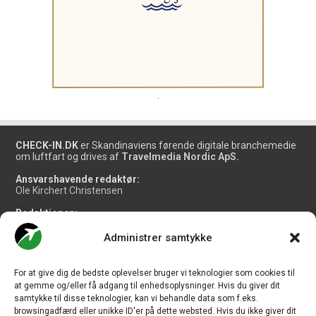
.
CHECK-IN.DK
er Skandinaviens førende digitale branchemedie
om luftfart og drives af
Travelmedia Nordic ApS.
Ansvarshavende redaktør:
Ole Kirchert Christensen
Redaktionen:
Christian Granhøj Skouboe
Henrik Baumgarten
Administrer samtykke
Danny Longhi Andreasen
Mathias Majlund Laursen
For at give dig de bedste oplevelser bruger vi teknologier som cookies til
Salg og jobannoncer:
at gemme og/eller få adgang til enhedsoplysninger. Hvis du giver dit
salg@travelmedianordic.com
samtykke til disse teknologier, kan vi behandle data som f.eks.
browsingadfærd eller unikke ID'er på dette websted. Hvis du ikke giver dit