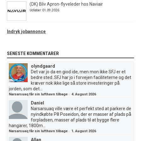
(DK) Bliv Apron-flyveleder hos Naviair
Udløber: 01.09.2026
Indryk jobannonce
SENESTE KOMMENTARER
olyndgaard
Det var jo da en giod ide, men mon ikke SFJ er et
bedre sted..SFJ har jo i forvejen faciliteterne og det
kræver nok ikke lige så store investeringer på
jorden, som det...
Narsarsuaq får sin lufthavn tilbage
·
4. August 2026
Daniel
Narsarsuaq ville være et perfekt sted at parkere de
nyindkøbte P8 Poseidon, der er masser af plads på
forpladsen, masser af plads til at bygge flere
hangarer, 1800m...
Narsarsuaq får sin lufthavn tilbage
·
1. August 2026
Allan