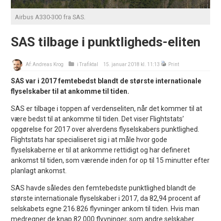
Airbus A330-300 fra SAS.
SAS tilbage i punktligheds-eliten
Af:
Andreas Krog
i
Trafiktal
15. januar 2018 kl. 11:13
Print
SAS var i 2017 femtebedst blandt de største internationale
flyselskaber til at ankomme til tiden.
SAS er tilbage i toppen af verdenseliten, når det kommer til at
være bedst til at ankomme til tiden. Det viser Flightstats’
opgørelse for 2017 over alverdens flyselskabers punktlighed.
Flightstats har specialiseret sig i at måle hvor gode
flyselskaberne er til at ankomme rettidigt og har defineret
ankomst til tiden, som værende inden for op til 15 minutter efter
planlagt ankomst.
SAS havde således den femtebedste punktlighed blandt de
største internationale flyselskaber i 2017, da 82,94 procent af
selskabets egne 216.826 flyvninger ankom til tiden. Hvis man
medregner de knap 82.000 flyvninger, som andre selskaber