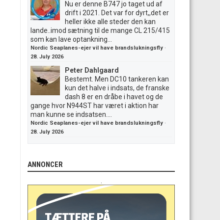
Nu er denne B747 jo taget ud af
drift i 2021. Det var for dyrt,,det er
heller ikke alle steder den kan
lande..imod sætning til de mange CL 215/415
som kan lave optankning...
Nordic Seaplanes-ejer vil have brandslukningsfly
·
28. July 2026
Peter Dahlgaard
Bestemt. Men DC10 tankeren kan
kun det halve i indsats, de franske
dash 8 er en dråbe i havet og de
gange hvor N944ST har været i aktion har
man kunne se indsatsen....
Nordic Seaplanes-ejer vil have brandslukningsfly
·
28. July 2026
ANNONCER
.