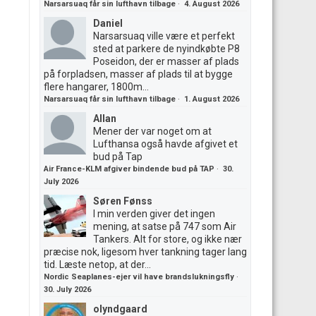
Narsarsuaq får sin lufthavn tilbage
·
4. August 2026
Daniel
Narsarsuaq ville være et perfekt
sted at parkere de nyindkøbte P8
Poseidon, der er masser af plads
på forpladsen, masser af plads til at bygge
flere hangarer, 1800m...
Narsarsuaq får sin lufthavn tilbage
·
1. August 2026
Allan
Mener der var noget om at
Lufthansa også havde afgivet et
bud på Tap
Air France-KLM afgiver bindende bud på TAP
·
30.
July 2026
Søren Fønss
I min verden giver det ingen
mening, at satse på 747 som Air
Tankers. Alt for store, og ikke nær
præcise nok, ligesom hver tankning tager lang
tid. Læste netop, at der...
Nordic Seaplanes-ejer vil have brandslukningsfly
·
30. July 2026
olyndgaard