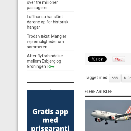
over tre millioner
passagerer
Lufthansa har slået
dørene op for historisk
hangar
Trods vækst: Mangler
rejsemuligheder om
sommeren
Atter flyforbindelse
mellem Esbjerg og
Groningen
|
Tagget med:
ABB
MIC
.
FLERE ARTIKLER: