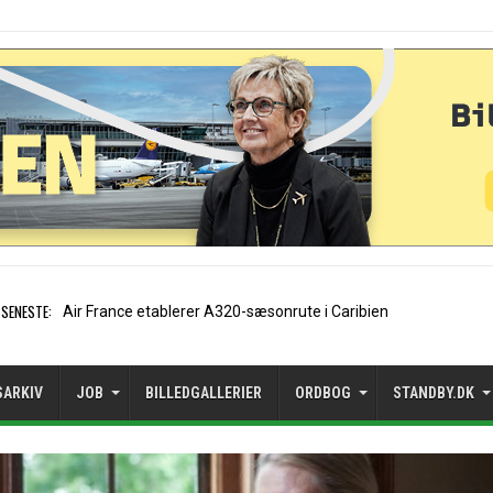
SENESTE:
EasyJet-stifter hilser aftal
SARKIV
JOB
BILLEDGALLERIER
ORDBOG
STANDBY.DK