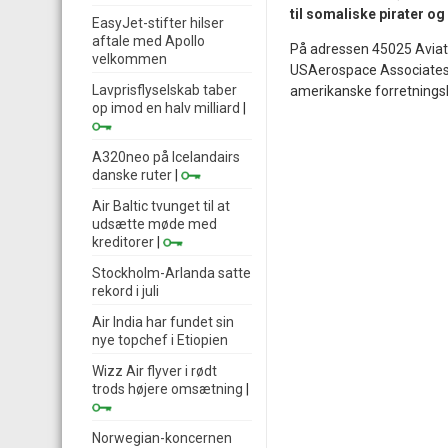
til somaliske pirater og
EasyJet-stifter hilser
aftale med Apollo
På adressen 45025 Aviatio
velkommen
USAerospace Associates L
Lavprisflyselskab taber
amerikanske forretningskv
op imod en halv milliard
|
A320neo på Icelandairs
danske ruter
|
Air Baltic tvunget til at
udsætte møde med
kreditorer
|
Stockholm-Arlanda satte
rekord i juli
Air India har fundet sin
nye topchef i Etiopien
Wizz Air flyver i rødt
trods højere omsætning
|
Norwegian-koncernen