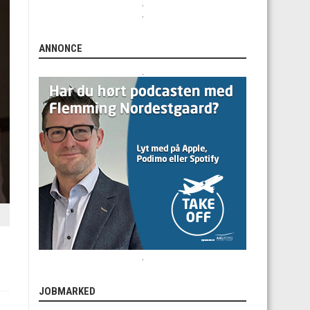
.
.
ANNONCE
.
.
JOBMARKED