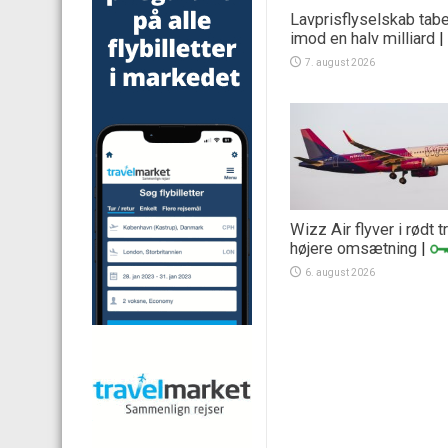
Lavprisflyselskab tab
imod en halv milliard
|
7. august 2026
Wizz Air flyver i rødt 
højere omsætning
|
6. august 2026