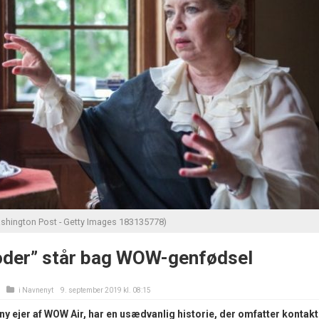
Washington Post - Getty Images 183135778)
der” står bag WOW-genfødsel
i
Navnenyt
9. september 2019 kl. 08:15
 ny ejer af WOW Air, har en usædvanlig historie, der omfatter kontakt