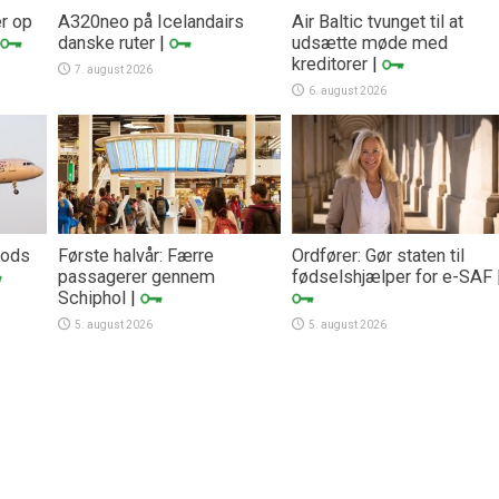
er op
A320neo på Icelandairs
Air Baltic tvunget til at
danske ruter
|
udsætte møde med
kreditorer
|
7. august 2026
6. august 2026
trods
Første halvår: Færre
Ordfører: Gør staten til
passagerer gennem
fødselshjælper for e-SAF
Schiphol
|
5. august 2026
5. august 2026