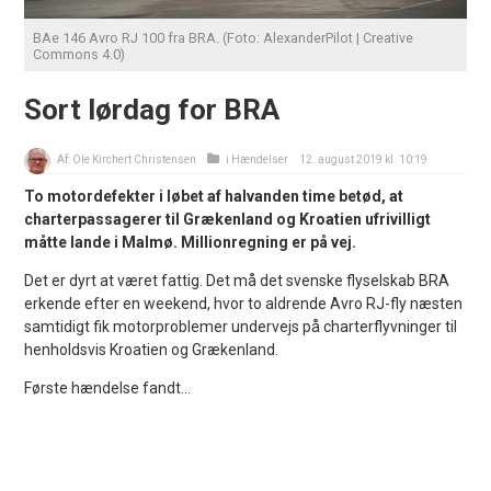
BAe 146 Avro RJ 100 fra BRA. (Foto: AlexanderPilot | Creative
Commons 4.0)
Sort lørdag for BRA
Af:
Ole Kirchert Christensen
i
Hændelser
12. august 2019 kl. 10:19
To motordefekter i løbet af halvanden time betød, at
charterpassagerer til Grækenland og Kroatien ufrivilligt
måtte lande i Malmø. Millionregning er på vej.
Det er dyrt at været fattig. Det må det svenske flyselskab BRA
erkende efter en weekend, hvor to aldrende Avro RJ-fly næsten
samtidigt fik motorproblemer undervejs på charterflyvninger til
henholdsvis Kroatien og Grækenland.
Første hændelse fandt...