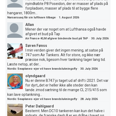
nyindkøbte P8 Poseidon, der er masser af plads på
forpladsen, masser af plads til at bygge flere
hangarer, 1800m...
Narsarsuaq får sin lufthavn tilbage
·
1. August 2026
Allan
Mener der var noget om at Lufthansa også havde
afgivet et bud på Tap
Air France-KLM afgiver bindende bud på TAP
·
30. July 2026
Søren Fønss
I min verden giver det ingen mening, at satse på
747 som Air Tankers. Alt for store, og ikke nær
præcise nok, ligesom hver tankning tager lang tid.
Læste netop, at der...
Nordic Seaplanes-ejer vil have brandslukningsfly
·
30. July 2026
olyndgaard
Nu er denne B747 jo taget ud af drift i 2021. Det var
for dyrt,,det er heller ikke alle steder den kan
lande..imod sætning til de mange CL 215/415 som
kan lave optankning...
Nordic Seaplanes-ejer vil have brandslukningsfly
·
28. July 2026
Peter Dahlgaard
Bestemt. Men DC10 tankeren kan kun det halve i
indsats, de franske dash 8 er en dråbe i havet og