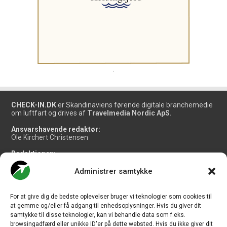
.
CHECK-IN.DK
er Skandinaviens førende digitale branchemedie
om luftfart og drives af
Travelmedia Nordic ApS.
Ansvarshavende redaktør:
Ole Kirchert Christensen
Redaktionen:
Christian Granhøj Skouboe
Henrik Baumgarten
Administrer samtykke
Danny Longhi Andreasen
Mathias Majlund Laursen
For at give dig de bedste oplevelser bruger vi teknologier som cookies til
Salg og jobannoncer:
at gemme og/eller få adgang til enhedsoplysninger. Hvis du giver dit
salg@travelmedianordic.com
samtykke til disse teknologier, kan vi behandle data som f.eks.
browsingadfærd eller unikke ID'er på dette websted. Hvis du ikke giver dit