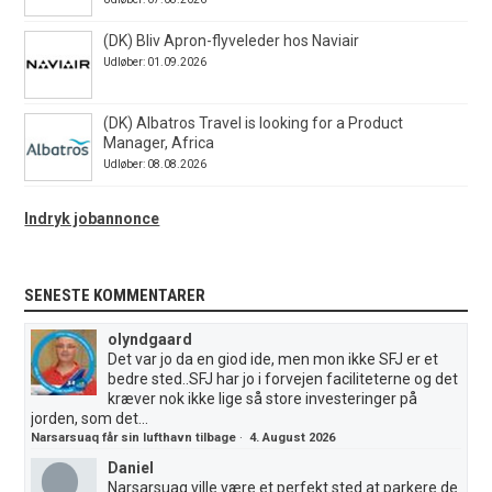
(DK) Bliv Apron-flyveleder hos Naviair
Udløber: 01.09.2026
(DK) Albatros Travel is looking for a Product
Manager, Africa
Udløber: 08.08.2026
Indryk jobannonce
SENESTE KOMMENTARER
olyndgaard
Det var jo da en giod ide, men mon ikke SFJ er et
bedre sted..SFJ har jo i forvejen faciliteterne og det
kræver nok ikke lige så store investeringer på
jorden, som det...
Narsarsuaq får sin lufthavn tilbage
·
4. August 2026
Daniel
Narsarsuaq ville være et perfekt sted at parkere de