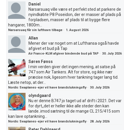
Daniel
Narsarsuaq ville være et perfekt sted at parkere de
nyindkøbte P8 Poseidon, der er masser af plads på
forpladsen, masser af plads til at bygge flere
hangarer, 1800m...
Narsarsuaq får sin lufthavn tilbage
·
1. August 2026
Allan
Mener der var noget om at Lufthansa også havde
afgivet et bud på Tap
Air France-KLM afgiver bindende bud på TAP
·
30. July 2026
Søren Fønss
I min verden giver det ingen mening, at satse på
747 som Air Tankers. Alt for store, og ikke nær
præcise nok, ligesom hver tankning tager lang tid.
Læste netop, at der...
Nordic Seaplanes-ejer vil have brandslukningsfly
·
30. July 2026
olyndgaard
Nu er denne B747 jo taget ud af drift i 2021. Det var
for dyrt,,det er heller ikke alle steder den kan
lande..imod sætning til de mange CL 215/415 som
kan lave optankning...
Nordic Seaplanes-ejer vil have brandslukningsfly
·
28. July 2026
Peter Dahlgaard