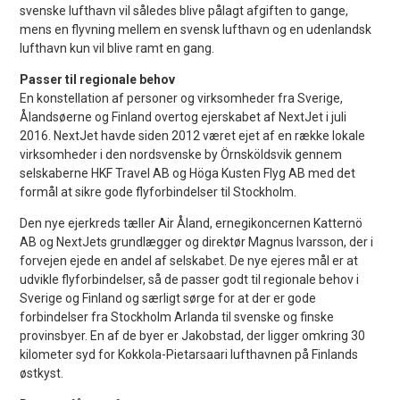
svenske lufthavn vil således blive pålagt afgiften to gange,
mens en flyvning mellem en svensk lufthavn og en udenlandsk
lufthavn kun vil blive ramt en gang.
Passer til regionale behov
En konstellation af personer og virksomheder fra Sverige,
Ålandsøerne og Finland overtog ejerskabet af NextJet i juli
2016. NextJet havde siden 2012 været ejet af en række lokale
virksomheder i den nordsvenske by Örnsköldsvik gennem
selskaberne HKF Travel AB og Höga Kusten Flyg AB med det
formål at sikre gode flyforbindelser til Stockholm.
Den nye ejerkreds tæller Air Åland, ernegikoncernen Katternö
AB og NextJets grundlægger og direktør Magnus Ivarsson, der i
forvejen ejede en andel af selskabet. De nye ejeres mål er at
udvikle flyforbindelser, så de passer godt til regionale behov i
Sverige og Finland og særligt sørge for at der er gode
forbindelser fra Stockholm Arlanda til svenske og finske
provinsbyer. En af de byer er Jakobstad, der ligger omkring 30
kilometer syd for Kokkola-Pietarsaari lufthavnen på Finlands
østkyst.