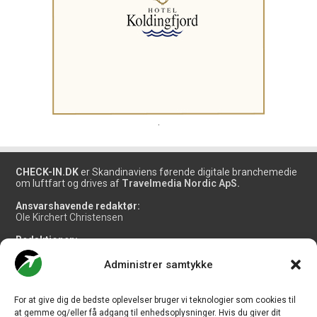
.
CHECK-IN.DK
er Skandinaviens førende digitale branchemedie
om luftfart og drives af
Travelmedia Nordic ApS.
Ansvarshavende redaktør:
Ole Kirchert Christensen
Redaktionen:
Christian Granhøj Skouboe
Henrik Baumgarten
Administrer samtykke
Danny Longhi Andreasen
Mathias Majlund Laursen
For at give dig de bedste oplevelser bruger vi teknologier som cookies til
Salg og jobannoncer:
at gemme og/eller få adgang til enhedsoplysninger. Hvis du giver dit