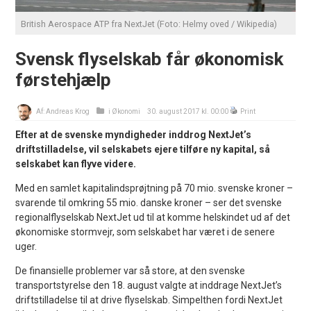
British Aerospace ATP fra NextJet (Foto: Helmy oved / Wikipedia)
Svensk flyselskab får økonomisk
førstehjælp
Af:
Andreas Krog
i
Økonomi
30. august 2017 kl. 00:00
Print
Efter at de svenske myndigheder inddrog NextJet’s
driftstilladelse, vil selskabets ejere tilføre ny kapital, så
selskabet kan flyve videre.
Med en samlet kapitalindsprøjtning på 70 mio. svenske kroner –
svarende til omkring 55 mio. danske kroner – ser det svenske
regionalflyselskab NextJet ud til at komme helskindet ud af det
økonomiske stormvejr, som selskabet har været i de senere
uger.
De finansielle problemer var så store, at den svenske
transportstyrelse den 18. august valgte at inddrage NextJet’s
driftstilladelse til at drive flyselskab. Simpelthen fordi NextJet