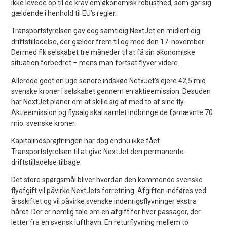
ikke levede op til de krav om økonomisk robusthed, som gør sig
gældende i henhold til EU’s regler.
Transportstyrelsen gav dog samtidig NextJet en midlertidig
driftstilladelse, der gælder frem til og med den 17. november.
Dermed fik selskabet tre måneder til at få sin økonomiske
situation forbedret – mens man fortsat flyver videre.
Allerede godt en uge senere indskød NetxJet’s ejere 42,5 mio.
svenske kroner i selskabet gennem en aktieemission. Desuden
har NextJet planer om at skille sig af med to af sine fly.
Aktieemission og flysalg skal samlet indbringe de førnævnte 70
mio. svenske kroner.
Kapitalindsprøjtningen har dog endnu ikke fået
Transportstyrelsen til at give NextJet den permanente
driftstilladelse tilbage.
Det store spørgsmål bliver hvordan den kommende svenske
flyafgift vil påvirke NextJets forretning. Afgiften indføres ved
årsskiftet og vil påvirke svenske indenrigsflyvninger ekstra
hårdt. Der er nemlig tale om en afgift for hver passager, der
letter fra en svensk lufthavn. En returflyvning mellem to