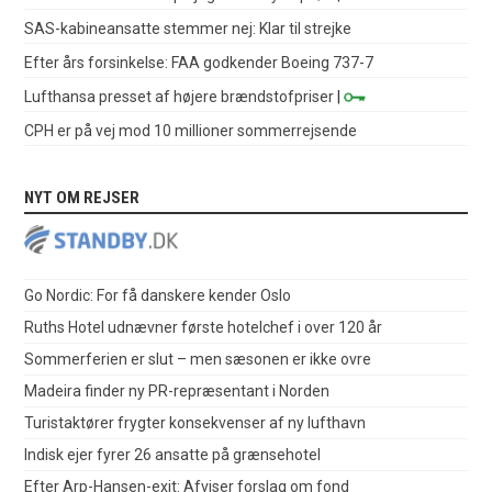
SAS-kabineansatte stemmer nej: Klar til strejke
Efter års forsinkelse: FAA godkender Boeing 737-7
Lufthansa presset af højere brændstofpriser
|
CPH er på vej mod 10 millioner sommerrejsende
NYT OM REJSER
Go Nordic: For få danskere kender Oslo
Ruths Hotel udnævner første hotelchef i over 120 år
Sommerferien er slut – men sæsonen er ikke ovre
Madeira finder ny PR-repræsentant i Norden
Turistaktører frygter konsekvenser af ny lufthavn
Indisk ejer fyrer 26 ansatte på grænsehotel
Efter Arp-Hansen-exit: Afviser forslag om fond