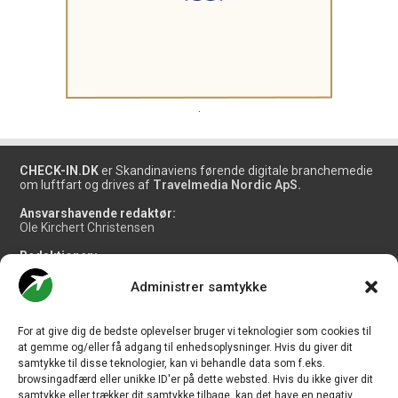
.
CHECK-IN.DK
er Skandinaviens førende digitale branchemedie
om luftfart og drives af
Travelmedia Nordic ApS.
Ansvarshavende redaktør:
Ole Kirchert Christensen
Redaktionen:
Christian Granhøj Skouboe
Henrik Baumgarten
Administrer samtykke
Danny Longhi Andreasen
Mathias Majlund Laursen
For at give dig de bedste oplevelser bruger vi teknologier som cookies til
Salg og jobannoncer:
at gemme og/eller få adgang til enhedsoplysninger. Hvis du giver dit
salg@travelmedianordic.com
samtykke til disse teknologier, kan vi behandle data som f.eks.
browsingadfærd eller unikke ID'er på dette websted. Hvis du ikke giver dit
samtykke eller trækker dit samtykke tilbage, kan det have en negativ
Vi tager ansvar for indholdet og er tilmeldt