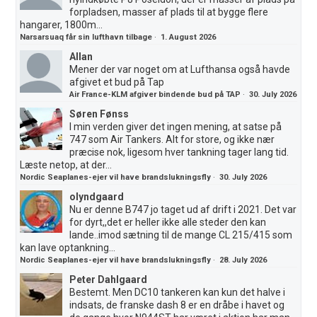
forpladsen, masser af plads til at bygge flere
hangarer, 1800m...
Narsarsuaq får sin lufthavn tilbage
·
1. August 2026
Allan
Mener der var noget om at Lufthansa også havde
afgivet et bud på Tap
Air France-KLM afgiver bindende bud på TAP
·
30. July 2026
Søren Fønss
I min verden giver det ingen mening, at satse på
747 som Air Tankers. Alt for store, og ikke nær
præcise nok, ligesom hver tankning tager lang tid.
Læste netop, at der...
Nordic Seaplanes-ejer vil have brandslukningsfly
·
30. July 2026
olyndgaard
Nu er denne B747 jo taget ud af drift i 2021. Det var
for dyrt,,det er heller ikke alle steder den kan
lande..imod sætning til de mange CL 215/415 som
kan lave optankning...
Nordic Seaplanes-ejer vil have brandslukningsfly
·
28. July 2026
Peter Dahlgaard
Bestemt. Men DC10 tankeren kan kun det halve i
indsats, de franske dash 8 er en dråbe i havet og