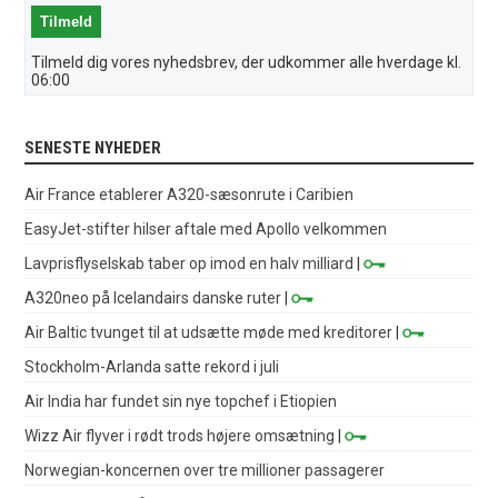
Tilmeld dig vores nyhedsbrev, der udkommer alle hverdage kl.
06:00
SENESTE NYHEDER
Air France etablerer A320-sæsonrute i Caribien
EasyJet-stifter hilser aftale med Apollo velkommen
Lavprisflyselskab taber op imod en halv milliard
|
A320neo på Icelandairs danske ruter
|
Air Baltic tvunget til at udsætte møde med kreditorer
|
Stockholm-Arlanda satte rekord i juli
Air India har fundet sin nye topchef i Etiopien
Wizz Air flyver i rødt trods højere omsætning
|
Norwegian-koncernen over tre millioner passagerer