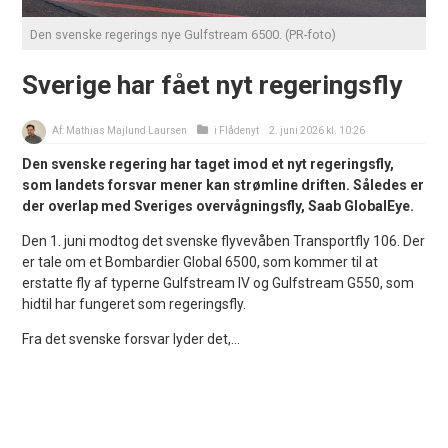
Den svenske regerings nye Gulfstream 6500. (PR-foto)
Sverige har fået nyt regeringsfly
Af:
Mathias Majlund Laursen
i
Flådenyt
2. juni 2026 kl. 10:26
Den svenske regering har taget imod et nyt regeringsfly,
som landets forsvar mener kan strømline driften. Således er
der overlap med Sveriges overvågningsfly, Saab GlobalEye.
Den 1. juni modtog det svenske flyvevåben Transportfly 106. Der
er tale om et Bombardier Global 6500, som kommer til at
erstatte fly af typerne Gulfstream IV og Gulfstream G550, som
hidtil har fungeret som regeringsfly.
Fra det svenske forsvar lyder det,...