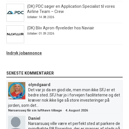
(DK) PDC søger en Application Specialist til vores
Airline Team – Crew
Udløber: 14.08.2026
(DK) Bliv Apron-flyveleder hos Naviair
Udløber: 01.09.2026
Indryk jobannonce
SENESTE KOMMENTARER
olyndgaard
Det var jo da en giod ide, men mon ikke SFJ er et
bedre sted..SFJ har jo i forvejen faciliteterne og det
kræver nok ikke lige så store investeringer på
jorden, som det...
Narsarsuaq får sin lufthavn tilbage
·
4. August 2026
Daniel
Narsarsuaq ville være et perfekt sted at parkere de
nyindkøbte P8 Poseidon, der er masser af plads på