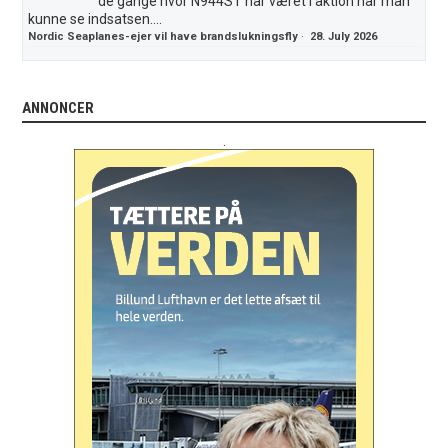
de gange hvor N944ST har været i aktion har man
kunne se indsatsen....
Nordic Seaplanes-ejer vil have brandslukningsfly
·
28. July 2026
ANNONCER
.