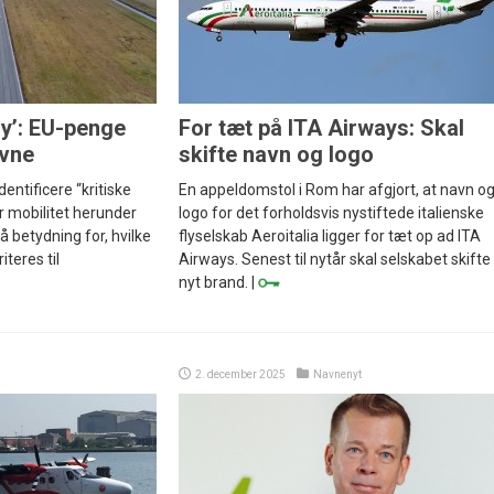
ry’: EU-penge
For tæt på ITA Airways: Skal
avne
skifte navn og logo
ntificere “kritiske
En appeldomstol i Rom har afgjort, at navn o
r mobilitet herunder
logo for det forholdsvis nystiftede italienske
få betydning for, hvilke
flyselskab Aeroitalia ligger for tæt op ad ITA
iteres til
Airways. Senest til nytår skal selskabet skifte t
nyt brand. |
2. december 2025
Navnenyt