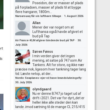
Poseidon, der er masser af plads
på forpladsen, masser af plads til at bygge
flere hangarer, 1800m...
Narsarsuaq får sin lufthavn tilbage
·
1. August 2026
Allan
Mener der var noget om at
Lufthansa også havde afgivet et
bud på Tap
Air France-KLM afgiver bindende bud på TAP
·
30.
July 2026
rt
Søren Fønss
I min verden giver det ingen
ds
mening, at satse på 747 som Air
Tankers. Alt for store, og ikke nær
præcise nok, ligesom hver tankning tager lang
tid. Læste netop, at der...
Nordic Seaplanes-ejer vil have brandslukningsfly
·
30. July 2026
olyndgaard
Nu er denne B747 jo taget ud af
drift i 2021. Det var for dyrt,,det er
heller ikke alle steder den kan
lande..imod sætning til de mange CL 215/415