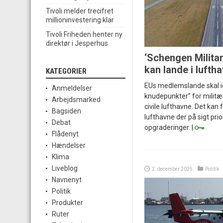
Tivoli melder trecifret
millioninvestering klar
Tivoli Friheden henter ny
direktør i Jesperhus
‘Schengen Milita
kan lande i lufth
KATEGORIER
EUs medlemslande skal ide
Anmeldelser
knudepunkter” for militæ
Arbejdsmarked
civile lufthavne. Det kan 
Bagsiden
lufthavne der på sigt prior
Debat
opgraderinger. |
Flådenyt
Hændelser
Klima
Liveblog
2. december 2025
Politik
Navnenyt
Politik
Produkter
Ruter