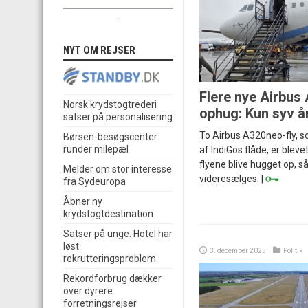
.
NYT OM REJSER
Flere nye Airbus 
Norsk krydstogtrederi
ophug: Kun syv å
satser på personalisering
To Airbus A320neo-fly, so
Børsen-besøgscenter
runder milepæl
af IndiGos flåde, er blevet f
flyene blive hugget op, 
Melder om stor interesse
videresælges. |
fra Sydeuropa
Åbner ny
krydstogtdestination
Satser på unge: Hotel har
løst
3. december 2025
Politik
rekrutteringsproblem
Rekordforbrug dækker
over dyrere
forretningsrejser