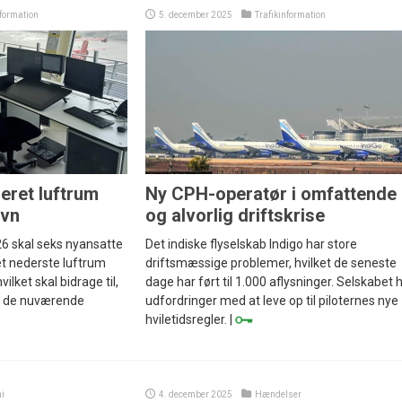
nformation
5. december 2025
Trafikinformation
eret luftrum
Ny CPH-operatør i omfattende
avn
og alvorlig driftskrise
26 skal seks nyansatte
Det indiske flyselskab Indigo har store
et nederste luftrum
driftsmæssige problemer, hvilket de seneste
lket skal bidrage til,
dage har ført til 1.000 aflysninger. Selskabet 
er de nuværende
udfordringer med at leve op til piloternes nye
hviletidsregler. |
i
4. december 2025
Hændelser