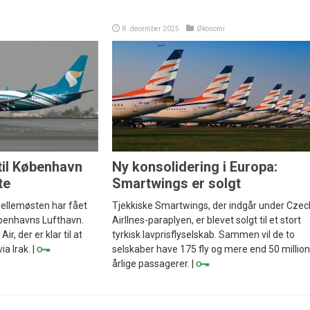
8. december 2025
Økonomi
til København
Ny konsolidering i Europa:
te
Smartwings er solgt
Mellemøsten har fået
Tjekkiske Smartwings, der indgår under Czec
øbenhavns Lufthavn.
Airllnes-paraplyen, er blevet solgt til et stort
, der er klar til at
tyrkisk lavprisflyselskab. Sammen vil de to
a Irak. |
selskaber have 175 fly og mere end 50 millio
årlige passagerer. |