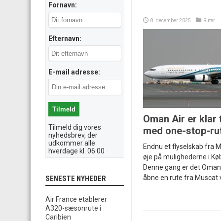
Fornavn:
8. december 2025
Ruter
Efternavn:
E-mail adresse:
Oman Air er klar 
Tilmeld dig vores
med one-stop-ru
nyhedsbrev, der
udkommer alle
Endnu et flyselskab fra 
hverdage kl. 06:00
øje på mulighederne i K
Denne gang er det Oman Air
åbne en rute fra Muscat vi
SENESTE NYHEDER
Air France etablerer
A320-sæsonrute i
Caribien