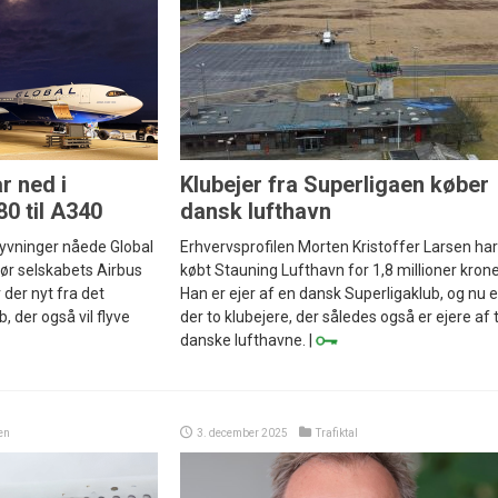
r ned i
Klubejer fra Superligaen køber
80 til A340
dansk lufthavn
flyvninger nåede Global
Erhvervsprofilen Morten Kristoffer Larsen har
før selskabets Airbus
købt Stauning Lufthavn for 1,8 millioner krone
 der nyt fra det
Han er ejer af en dansk Superligaklub, og nu e
b, der også vil flyve
der to klubejere, der således også er ejere af 
danske lufthavne. |
en
3. december 2025
Trafiktal