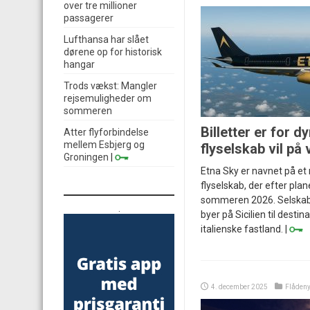
over tre millioner
passagerer
Lufthansa har slået
dørene op for historisk
hangar
Trods vækst: Mangler
rejsemuligheder om
sommeren
Billetter er for dy
Atter flyforbindelse
mellem Esbjerg og
flyselskab vil på
Groningen
|
Etna Sky er navnet på et n
flyselskab, der efter plane
sommeren 2026. Selskabet 
.
byer på Sicilien til destin
italienske fastland. |
4. december 2025
Flådeny