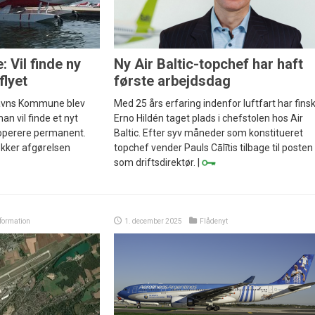
: Vil finde ny
Ny Air Baltic-topchef har haft
flyet
første arbejdsdag
avns Kommune blev
Med 25 års erfaring indenfor luftfart har fins
an vil finde et nyt
Erno Hildén taget plads i chefstolen hos Air
 operere permanent.
Baltic. Efter syv måneder som konstitueret
kker afgørelsen
topchef vender Pauls Cālītis tilbage til posten
som driftsdirektør. |
nformation
1. december 2025
Flådenyt