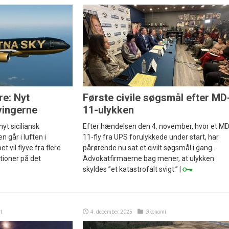
re: Nyt
Første civile søgsmål efter MD
 vingerne
11-ulykken
yt siciliansk
Efter hændelsen den 4. november, hvor et MD
n går i luften i
11-fly fra UPS forulykkede under start, har
vil flyve fra flere
pårørende nu sat et civilt søgsmål i gang.
ationer på det
Advokatfirmaerne bag mener, at ulykken
skyldes ”et katastrofalt svigt.” |
t
4. december 2025
Økonomi