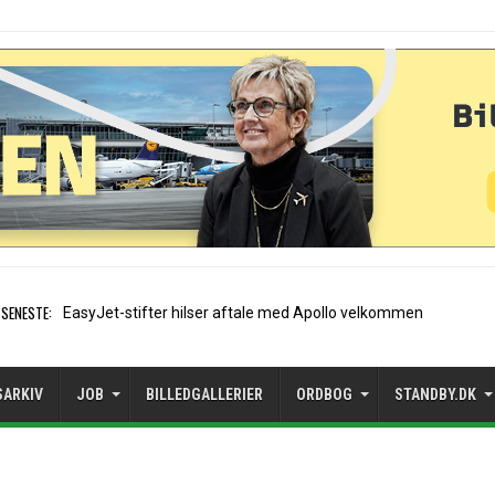
SENESTE:
Air France etablerer A320-sæsonrute
SARKIV
JOB
BILLEDGALLERIER
ORDBOG
STANDBY.DK