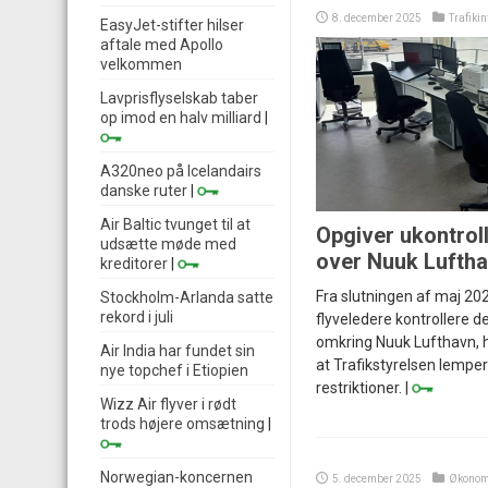
8. december 2025
Trafiki
EasyJet-stifter hilser
aftale med Apollo
velkommen
Lavprisflyselskab taber
op imod en halv milliard
|
A320neo på Icelandairs
danske ruter
|
Air Baltic tvunget til at
Opgiver ukontroll
udsætte møde med
over Nuuk Lufth
kreditorer
|
Fra slutningen af maj 20
Stockholm-Arlanda satte
rekord i juli
flyveledere kontrollere d
omkring Nuuk Lufthavn, hvi
Air India har fundet sin
at Trafikstyrelsen lemp
nye topchef i Etiopien
restriktioner. |
Wizz Air flyver i rødt
trods højere omsætning
|
Norwegian-koncernen
5. december 2025
Økonom