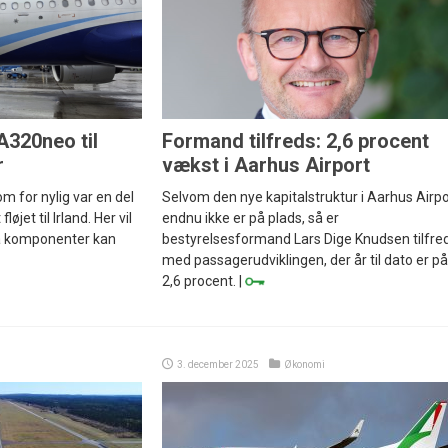
A320neo til
Formand tilfreds: 2,6 procent
r
vækst i Aarhus Airport
m for nylig var en del
Selvom den nye kapitalstruktur i Aarhus Airpo
løjet til Irland. Her vil
endnu ikke er på plads, så er
så komponenter kan
bestyrelsesformand Lars Dige Knudsen tilfre
med passagerudviklingen, der år til dato er på
2,6 procent. |
3. december 2025
Økonomi