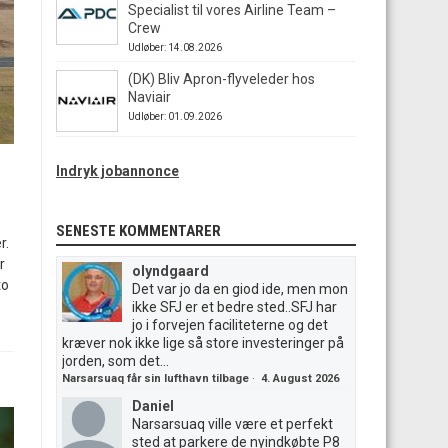
Specialist til vores Airline Team –
Crew
Udløber: 14.08.2026
(DK) Bliv Apron-flyveleder hos
Naviair
Udløber: 01.09.2026
Indryk jobannonce
SENESTE KOMMENTARER
r.
r
olyndgaard
to
Det var jo da en giod ide, men mon
ikke SFJ er et bedre sted..SFJ har
jo i forvejen faciliteterne og det
kræver nok ikke lige så store investeringer på
jorden, som det...
Narsarsuaq får sin lufthavn tilbage
·
4. August 2026
Daniel
Narsarsuaq ville være et perfekt
sted at parkere de nyindkøbte P8