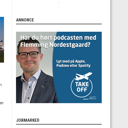
.
.
ANNONCE
.
h
ner
.
JOBMARKED