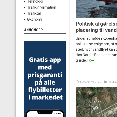
Teknologi
Trafikinformation
Trafiktal
Økonomi
Politisk afgørelse
placering til vand
ANNONCER
Under et møde i Københ
.
politikerne enige om, at m
sted, hvor vandflyet kan
Hos Nordic Seaplanes væ
glæde. |
1. december 2025
Trafiki