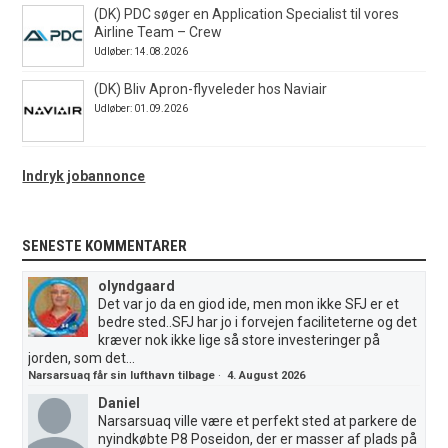
(DK) PDC søger en Application Specialist til vores
Airline Team – Crew
Udløber: 14.08.2026
(DK) Bliv Apron-flyveleder hos Naviair
Udløber: 01.09.2026
Indryk jobannonce
SENESTE KOMMENTARER
olyndgaard
Det var jo da en giod ide, men mon ikke SFJ er et
bedre sted..SFJ har jo i forvejen faciliteterne og det
kræver nok ikke lige så store investeringer på
jorden, som det...
Narsarsuaq får sin lufthavn tilbage
·
4. August 2026
Daniel
Narsarsuaq ville være et perfekt sted at parkere de
nyindkøbte P8 Poseidon, der er masser af plads på