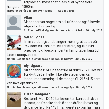
forpladsen, masser af plads til at bygge flere
hangarer, 1800m...
Narsarsuaq får sin lufthavn tilbage
·
1. August 2026
Allan
Mener der var noget om at Lufthansa også havde
afgivet et bud på Tap
Air France-KLM afgiver bindende bud på TAP
·
30. July 2026
Søren Fønss
I min verden giver det ingen mening, at satse på
747 som Air Tankers. Alt for store, og ikke nær
præcise nok, ligesom hver tankning tager lang tid.
Læste netop, at der...
Nordic Seaplanes-ejer vil have brandslukningsfly
·
30. July 2026
olyndgaard
Nu er denne B747 jo taget ud af drift i 2021. Det var
for dyrt,,det er heller ikke alle steder den kan
lande..imod sætning til de mange CL 215/415 som
kan lave optankning...
Nordic Seaplanes-ejer vil have brandslukningsfly
·
28. July 2026
Peter Dahlgaard
Bestemt. Men DC10 tankeren kan kun det halve i
indsats, de franske dash 8 er en dråbe i havet og
de gange hvor N944ST har været i aktion har man