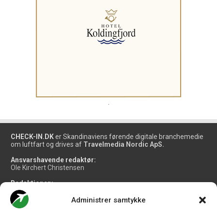
.
CHECK-IN.DK
er Skandinaviens førende digitale branchemedie
om luftfart og drives af
Travelmedia Nordic ApS.
Ansvarshavende redaktør:
Ole Kirchert Christensen
Redaktionen:
Christian Granhøj Skouboe
Henrik Baumgarten
Administrer samtykke
Danny Longhi Andreasen
Mathias Majlund Laursen