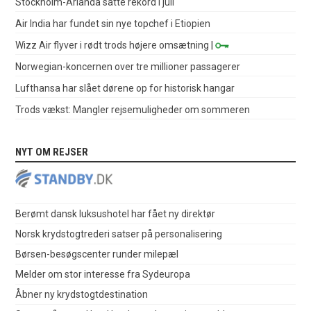
Stockholm-Arlanda satte rekord i juli
Air India har fundet sin nye topchef i Etiopien
Wizz Air flyver i rødt trods højere omsætning
|
Norwegian-koncernen over tre millioner passagerer
Lufthansa har slået dørene op for historisk hangar
Trods vækst: Mangler rejsemuligheder om sommeren
NYT OM REJSER
Berømt dansk luksushotel har fået ny direktør
Norsk krydstogtrederi satser på personalisering
Børsen-besøgscenter runder milepæl
Melder om stor interesse fra Sydeuropa
Åbner ny krydstogtdestination