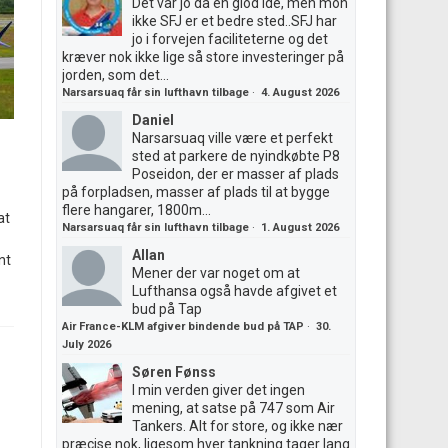
Det var jo da en giod ide, men mon
ikke SFJ er et bedre sted..SFJ har
jo i forvejen faciliteterne og det
kræver nok ikke lige så store investeringer på
jorden, som det...
Narsarsuaq får sin lufthavn tilbage
·
4. August 2026
Daniel
Narsarsuaq ville være et perfekt
sted at parkere de nyindkøbte P8
Poseidon, der er masser af plads
på forpladsen, masser af plads til at bygge
flere hangarer, 1800m...
at
Narsarsuaq får sin lufthavn tilbage
·
1. August 2026
Allan
nt
Mener der var noget om at
Lufthansa også havde afgivet et
bud på Tap
Air France-KLM afgiver bindende bud på TAP
·
30.
July 2026
Søren Fønss
I min verden giver det ingen
mening, at satse på 747 som Air
Tankers. Alt for store, og ikke nær
præcise nok, ligesom hver tankning tager lang