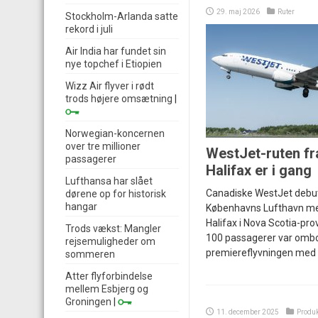
29. maj 2026
Ruter
Stockholm-Arlanda satte
rekord i juli
Air India har fundet sin
nye topchef i Etiopien
Wizz Air flyver i rødt
trods højere omsætning
|
Norwegian-koncernen
over tre millioner
WestJet-ruten fr
passagerer
Halifax er i gang
Lufthansa har slået
Canadiske WestJet debut
dørene op for historisk
hangar
Københavns Lufthavn med
Halifax i Nova Scotia-prov
Trods vækst: Mangler
100 passagerer var omb
rejsemuligheder om
premiereflyvningen med
sommeren
Atter flyforbindelse
mellem Esbjerg og
Groningen
|
11. december 2025
Produk