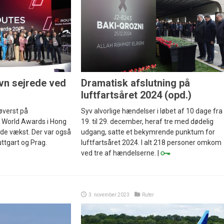
vn sejrede ved
Dramatisk afslutning på
luftfartsåret 2024 (opd.)
øverst på
Syv alvorlige hændelser i løbet af 10 dage fra
 World Awards i Hong
19. til 29. december, heraf tre med dødelig
de vækst. Der var også
udgang, satte et bekymrende punktum for
tuttgart og Prag.
luftfartsåret 2024. I alt 218 personer omkom
ved tre af hændelserne. |
3. november 2023
Ruter