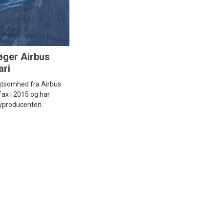
øger Airbus
ari
gtsomhed fra Airbus
ifax i 2015 og har
lyproducenten.