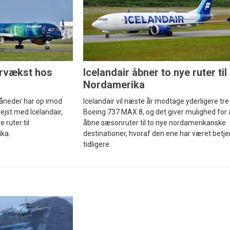
ervækst hos
Icelandair åbner to nye ruter til
Nordamerika
måneder har op imod
Icelandair vil næste år modtage yderligere tre
rejst med Icelandair,
Boeing 737 MAX 8, og det giver mulighed for 
 ruter til
åbne sæsonruter til to nye nordamerikanske
ika.
destinationer, hvoraf den ene har været betje
tidligere.