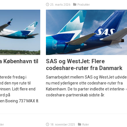
25. marts 2026
Produkter
a København til
SAS og WestJet: Flere
codeshare-ruter fra Danmark
erede fredag i
Samarbejdet mellem SAS og WestJet udvide
 den nye rute til
nu med yderligere otte codeshare-ruter fra
insen. Lidt flere end
København. De to parter indledte et interline-
ord på
codeshare-partnerskab sidste år.
 en Boeing 737 MAX 8.
ter
18. november 2025
Ruter