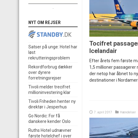
.
NYT OM REJSER
Tocifret passag
Satser på unge: Hotel har
Icelandair
løst
rekrutteringsproblem
Efter årets fem første 
Rekordforbrug dækker
1,5 millioner passagerer 
over dyrere
der netop har åbnet to nye
forretningsrejser
destinationer i Nordamer
Tivoli melder trecifret
millioninvestering klar
Tivoli Friheden henter ny
direktør i Jesperhus
7. april 2017
Hændelser
Go Nordic: For få
danskere kender Oslo
Ruths Hotel udnævner
første hotelchef i over