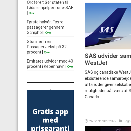
Ordfører: Gør staten til
fødselshjælper for e-SAF
|
Første halvår: Færre
passagerer gennem
Schiphol
|
Stormer frem:
Passagervækst på 32
procent
|
SAS udvider sam
Emirates udvider med 40
WestJet
procent i København
|
SAS og canadiske WestJe
eksisterende samarbejd
aftale, der giver selskab
.
muligheder på tværs af 
Canada.
26. september 2025
Bags