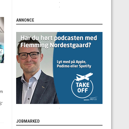
.
.
ANNONCE
.
vn
S’
.
JOBMARKED