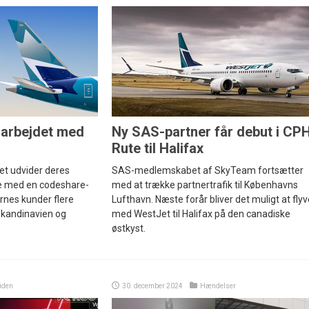
arbejdet med
Ny SAS-partner får debut i CPH
Rute til Halifax
t udvider deres
SAS-medlemskabet af SkyTeam fortsætter
e med en codeshare-
med at trække partnertrafik til Københavns
ernes kunder flere
Lufthavn. Næste forår bliver det muligt at flyv
Skandinavien og
med WestJet til Halifax på den canadiske
østkyst.
iden
30. december 2024
Hændelser