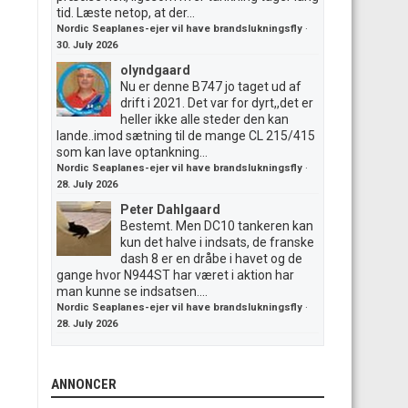
tid. Læste netop, at der...
Nordic Seaplanes-ejer vil have brandslukningsfly
·
30. July 2026
olyndgaard
Nu er denne B747 jo taget ud af
drift i 2021. Det var for dyrt,,det er
heller ikke alle steder den kan
lande..imod sætning til de mange CL 215/415
som kan lave optankning...
Nordic Seaplanes-ejer vil have brandslukningsfly
·
28. July 2026
Peter Dahlgaard
Bestemt. Men DC10 tankeren kan
kun det halve i indsats, de franske
dash 8 er en dråbe i havet og de
gange hvor N944ST har været i aktion har
man kunne se indsatsen....
Nordic Seaplanes-ejer vil have brandslukningsfly
·
28. July 2026
ANNONCER