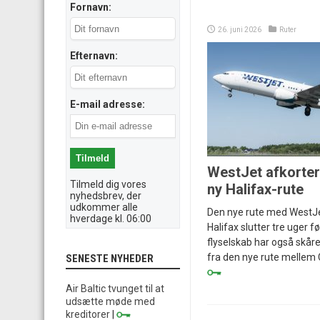
Fornavn:
26. juni 2026
Ruter
Efternavn:
E-mail adresse:
WestJet afkorte
Tilmeld dig vores
ny Halifax-rute
nyhedsbrev, der
udkommer alle
Den nye rute med WestJe
hverdage kl. 06:00
Halifax slutter tre uger f
flyselskab har også skår
fra den nye rute mellem C
SENESTE NYHEDER
Air Baltic tvunget til at
udsætte møde med
kreditorer
|