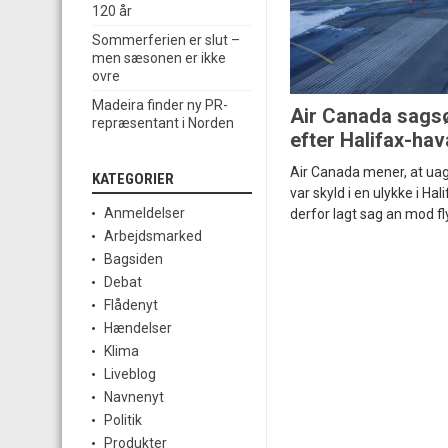
120 år
Sommerferien er slut –
men sæsonen er ikke
ovre
Madeira finder ny PR-
Air Canada sags
repræsentant i Norden
efter Halifax-hav
Air Canada mener, at ua
KATEGORIER
var skyld i en ulykke i Hal
Anmeldelser
derfor lagt sag an mod f
Arbejdsmarked
Bagsiden
Debat
Flådenyt
Hændelser
Klima
Liveblog
Navnenyt
Politik
Produkter