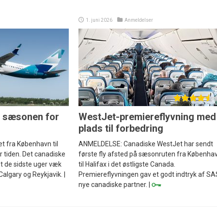
1. juni 2026
Anmeldelser
r sæsonen for
WestJet-premiereflyvning med
plads til forbedring
t fra København til
ANMELDELSE: Canadiske WestJet har sendt
ør tiden. Det canadiske
første fly afsted på sæsonruten fra Københa
et de sidste uger væk
til Halifax i det østligste Canada.
algary og Reykjavik. |
Premiereflyvningen gav et godt indtryk af SA
nye canadiske partner. |