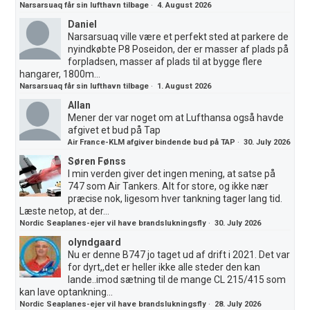
Narsarsuaq får sin lufthavn tilbage
·
4. August 2026
Daniel
Narsarsuaq ville være et perfekt sted at parkere de
nyindkøbte P8 Poseidon, der er masser af plads på
forpladsen, masser af plads til at bygge flere
hangarer, 1800m...
Narsarsuaq får sin lufthavn tilbage
·
1. August 2026
Allan
Mener der var noget om at Lufthansa også havde
afgivet et bud på Tap
Air France-KLM afgiver bindende bud på TAP
·
30. July 2026
Søren Fønss
I min verden giver det ingen mening, at satse på
747 som Air Tankers. Alt for store, og ikke nær
præcise nok, ligesom hver tankning tager lang tid.
Læste netop, at der...
Nordic Seaplanes-ejer vil have brandslukningsfly
·
30. July 2026
olyndgaard
Nu er denne B747 jo taget ud af drift i 2021. Det var
for dyrt,,det er heller ikke alle steder den kan
lande..imod sætning til de mange CL 215/415 som
kan lave optankning...
Nordic Seaplanes-ejer vil have brandslukningsfly
·
28. July 2026