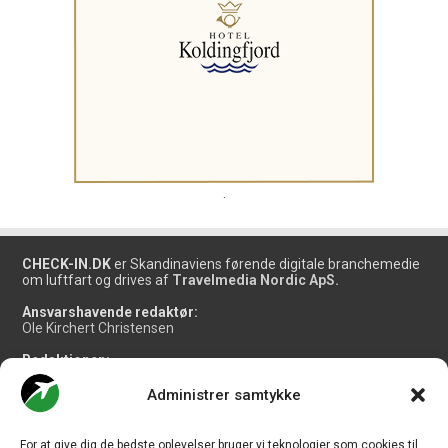
.
CHECK-IN.DK
er Skandinaviens førende digitale branchemedie
om luftfart og drives af
Travelmedia Nordic ApS.
Ansvarshavende redaktør:
Ole Kirchert Christensen
Redaktionen:
Christian Granhøj Skouboe
Henrik Baumgarten
Administrer samtykke
Danny Longhi Andreasen
Mathias Majlund Laursen
For at give dig de bedste oplevelser bruger vi teknologier som cookies til