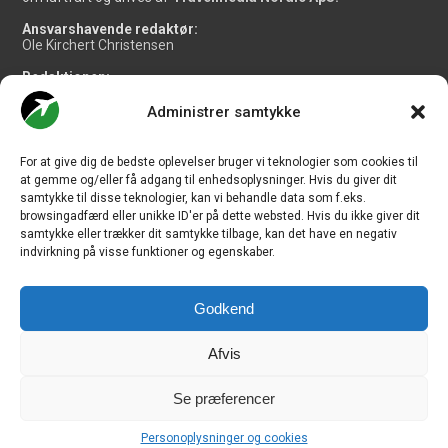
Ansvarshavende redaktør:
Ole Kirchert Christensen
Redaktionen:
Christian Granhøj Skouboe
Henrik Baumgarten
Administrer samtykke
Danny Longhi Andreasen
Mathias Majlund Laursen
For at give dig de bedste oplevelser bruger vi teknologier som cookies til
Salg og jobannoncer:
at gemme og/eller få adgang til enhedsoplysninger. Hvis du giver dit
salg@travelmedianordic.com
samtykke til disse teknologier, kan vi behandle data som f.eks.
browsingadfærd eller unikke ID'er på dette websted. Hvis du ikke giver dit
samtykke eller trækker dit samtykke tilbage, kan det have en negativ
Vi tager ansvar for indholdet og er tilmeldt
indvirkning på visse funktioner og egenskaber.
Godkend
Siden er udviklet af
JHV Media Consult.
Afvis
Se præferencer
Travelmedia Nordic ApS | Majsmarken 1 | DK-9500 Hobro | Denmark |
Personoplysninger og cookies
CVR-nr.: 34 20 20 87 © Copyright 2010-2026 - CHECK-IN.dk