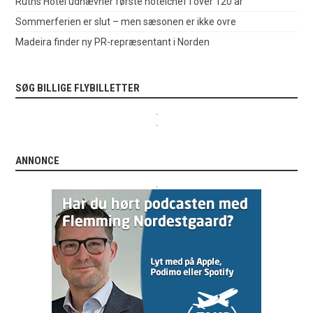
Ruths Hotel udnævner første hotelchef i over 120 år
Sommerferien er slut – men sæsonen er ikke ovre
Madeira finder ny PR-repræsentant i Norden
SØG BILLIGE FLYBILLETTER
.
.
ANNONCE
.