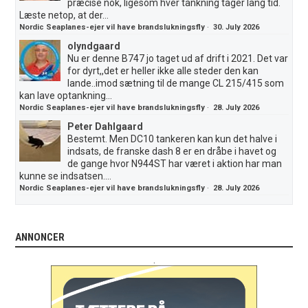
præcise nok, ligesom hver tankning tager lang tid.
Læste netop, at der...
Nordic Seaplanes-ejer vil have brandslukningsfly
·
30. July 2026
olyndgaard
Nu er denne B747 jo taget ud af drift i 2021. Det var
for dyrt,,det er heller ikke alle steder den kan
lande..imod sætning til de mange CL 215/415 som
kan lave optankning...
Nordic Seaplanes-ejer vil have brandslukningsfly
·
28. July 2026
Peter Dahlgaard
Bestemt. Men DC10 tankeren kan kun det halve i
indsats, de franske dash 8 er en dråbe i havet og
de gange hvor N944ST har været i aktion har man
kunne se indsatsen....
Nordic Seaplanes-ejer vil have brandslukningsfly
·
28. July 2026
ANNONCER
.