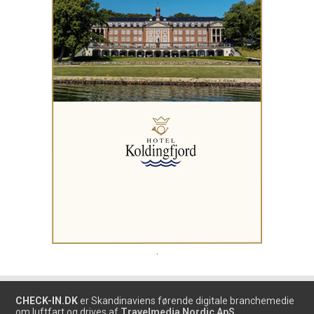
.
CHECK-IN.DK
er Skandinaviens førende digitale branchemedie
om luftfart og drives af
Travelmedia Nordic ApS.