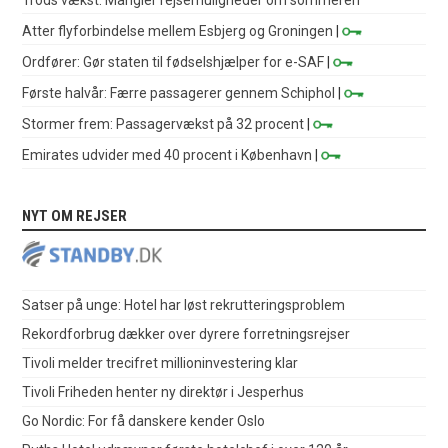
Trods vækst: Mangler rejsemuligheder om sommeren
Atter flyforbindelse mellem Esbjerg og Groningen
|
Ordfører: Gør staten til fødselshjælper for e-SAF
|
Første halvår: Færre passagerer gennem Schiphol
|
Stormer frem: Passagervækst på 32 procent
|
Emirates udvider med 40 procent i København
|
NYT OM REJSER
Satser på unge: Hotel har løst rekrutteringsproblem
Rekordforbrug dækker over dyrere forretningsrejser
Tivoli melder trecifret millioninvestering klar
Tivoli Friheden henter ny direktør i Jesperhus
Go Nordic: For få danskere kender Oslo