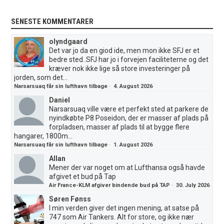
SENESTE KOMMENTARER
olyndgaard
Det var jo da en giod ide, men mon ikke SFJ er et
bedre sted..SFJ har jo i forvejen faciliteterne og det
kræver nok ikke lige så store investeringer på
jorden, som det...
Narsarsuaq får sin lufthavn tilbage
·
4. August 2026
Daniel
Narsarsuaq ville være et perfekt sted at parkere de
nyindkøbte P8 Poseidon, der er masser af plads på
forpladsen, masser af plads til at bygge flere
hangarer, 1800m...
Narsarsuaq får sin lufthavn tilbage
·
1. August 2026
Allan
Mener der var noget om at Lufthansa også havde
afgivet et bud på Tap
Air France-KLM afgiver bindende bud på TAP
·
30. July 2026
Søren Fønss
I min verden giver det ingen mening, at satse på
747 som Air Tankers. Alt for store, og ikke nær