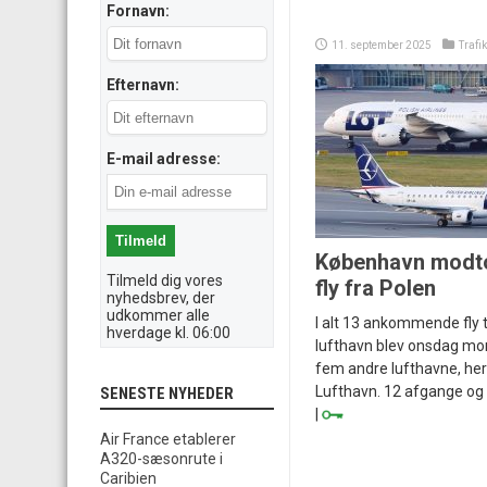
Fornavn:
11. september 2025
Trafi
Efternavn:
E-mail adresse:
København modto
Tilmeld dig vores
fly fra Polen
nyhedsbrev, der
udkommer alle
I alt 13 ankommende fly 
hverdage kl. 06:00
lufthavn blev onsdag mor
fem andre lufthavne, h
Lufthavn. 12 afgange og 
SENESTE NYHEDER
|
Air France etablerer
A320-sæsonrute i
Caribien