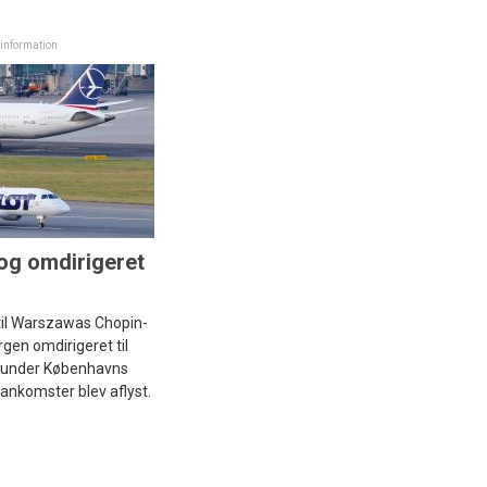
kinformation
g omdirigeret
til Warszawas Chopin-
gen omdirigeret til
erunder Københavns
ankomster blev aflyst.