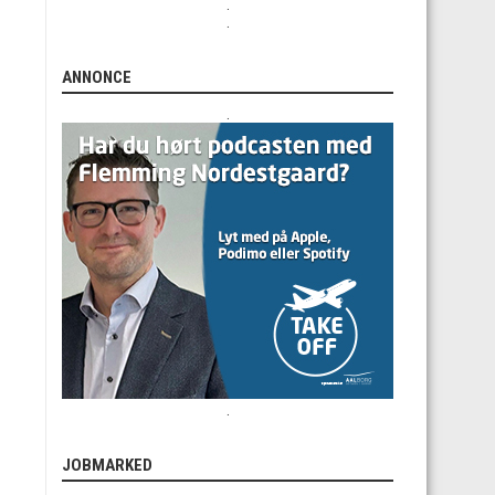
.
.
ANNONCE
.
.
JOBMARKED