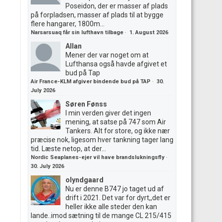
Poseidon, der er masser af plads
på forpladsen, masser af plads til at bygge
flere hangarer, 1800m...
Narsarsuaq får sin lufthavn tilbage
·
1. August 2026
Allan
Mener der var noget om at
Lufthansa også havde afgivet et
bud på Tap
Air France-KLM afgiver bindende bud på TAP
·
30.
July 2026
Søren Fønss
I min verden giver det ingen
mening, at satse på 747 som Air
Tankers. Alt for store, og ikke nær
præcise nok, ligesom hver tankning tager lang
tid. Læste netop, at der...
Nordic Seaplanes-ejer vil have brandslukningsfly
·
30. July 2026
olyndgaard
Nu er denne B747 jo taget ud af
drift i 2021. Det var for dyrt,,det er
heller ikke alle steder den kan
lande..imod sætning til de mange CL 215/415