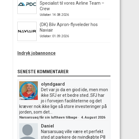
Specialist til vores Airline Team –
Crew
Udløber: 14.08.2026
(DK) Bliv Apron-flyveleder hos
Naviair
Udløber: 01.09.2026
Indryk jobannonce
SENESTE KOMMENTARER
olyndgaard
Det var jo da en giod ide, men mon
ikke SFJ er et bedre sted..SFJ har
jo i forvejen faciliteterne og det
kræver nok ikke lige så store investeringer på
jorden, som det...
Narsarsuaq får sin lufthavn tilbage
·
4. August 2026
Daniel
Narsarsuaq ville være et perfekt
sted at parkere de nyindkøbte P8