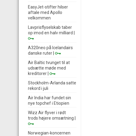
EasyJet-stifter hilser
aftale med Apollo
velkommen
Lavprisflyselskab taber
op imod en halv milliard
|
A320neo på Icelandairs
danske ruter
|
Air Baltic tvunget til at
udsætte møde med
kreditorer
|
Stockholm-Arlanda satte
rekord i juli
Air India har fundet sin
nye topchef i Etiopien
Wizz Air flyver i rødt
trods højere omsætning
|
Norwegian-koncernen