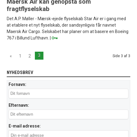
Maersk Air kan genopstå som
fragtflyselskab
Det A.P. Møller - Mærsk-ejede flyselskab Star Air er i gang med
at etablere et nyt flyselskab, der sandsynligvis får navnet
Maersk Air Cargo. Selskabet har planer om at basere en Boeing
767 i Billund Lufthavn. |
3
«
1
2
Side 3 af 3
NYHEDSBREV
Fornavn:
Efternavn:
E-mail adresse: