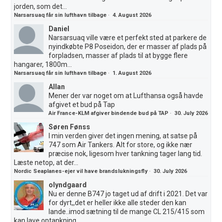
jorden, som det...
Narsarsuaq får sin lufthavn tilbage
·
4. August 2026
Daniel
Narsarsuaq ville være et perfekt sted at parkere de
nyindkøbte P8 Poseidon, der er masser af plads på
forpladsen, masser af plads til at bygge flere
hangarer, 1800m...
Narsarsuaq får sin lufthavn tilbage
·
1. August 2026
Allan
Mener der var noget om at Lufthansa også havde
afgivet et bud på Tap
Air France-KLM afgiver bindende bud på TAP
·
30. July 2026
Søren Fønss
I min verden giver det ingen mening, at satse på
747 som Air Tankers. Alt for store, og ikke nær
præcise nok, ligesom hver tankning tager lang tid.
Læste netop, at der...
Nordic Seaplanes-ejer vil have brandslukningsfly
·
30. July 2026
olyndgaard
Nu er denne B747 jo taget ud af drift i 2021. Det var
for dyrt,,det er heller ikke alle steder den kan
lande..imod sætning til de mange CL 215/415 som
kan lave optankning...