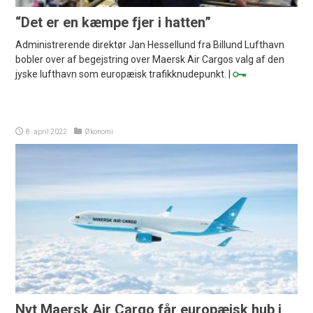
“Det er en kæmpe fjer i hatten”
Administrerende direktør Jan Hessellund fra Billund Lufthavn
bobler over af begejstring over Maersk Air Cargos valg af den
jyske lufthavn som europæisk trafikknudepunkt. |
8. april 2022
Økonomi
Nyt Maersk Air Cargo får europæisk hub i