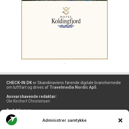
.
CHECK-IN.DK
er Skandinaviens førende digitale branchemedie
om luftfart og drives af
Travelmedia Nordic ApS.
Ansvarshavende redaktør:
Ole Kirchert Christensen
Redaktionen:
Christian Granhøj Skouboe
Henrik Baumgarten
Administrer samtykke
Danny Longhi Andreasen
Mathias Majlund Laursen