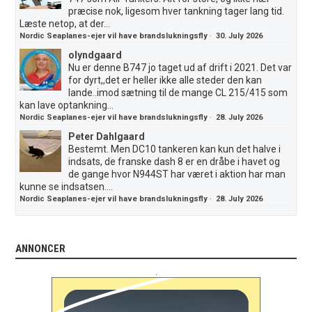
præcise nok, ligesom hver tankning tager lang tid.
Læste netop, at der...
Nordic Seaplanes-ejer vil have brandslukningsfly
·
30. July 2026
olyndgaard
Nu er denne B747 jo taget ud af drift i 2021. Det var
for dyrt,,det er heller ikke alle steder den kan
lande..imod sætning til de mange CL 215/415 som
kan lave optankning...
Nordic Seaplanes-ejer vil have brandslukningsfly
·
28. July 2026
Peter Dahlgaard
Bestemt. Men DC10 tankeren kan kun det halve i
indsats, de franske dash 8 er en dråbe i havet og
de gange hvor N944ST har været i aktion har man
kunne se indsatsen....
Nordic Seaplanes-ejer vil have brandslukningsfly
·
28. July 2026
ANNONCER
.