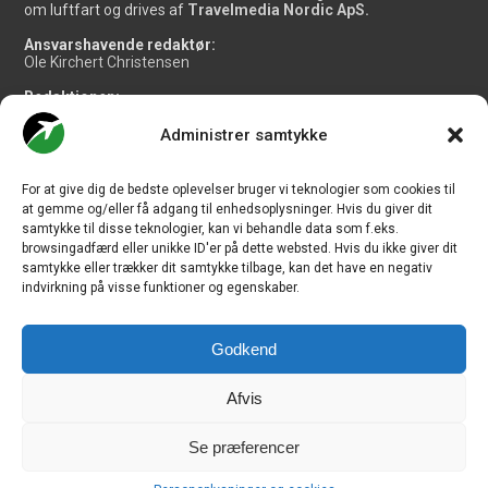
om luftfart og drives af
Travelmedia Nordic ApS.
Ansvarshavende redaktør:
Ole Kirchert Christensen
Redaktionen:
Christian Granhøj Skouboe
Henrik Baumgarten
Administrer samtykke
Danny Longhi Andreasen
Mathias Majlund Laursen
For at give dig de bedste oplevelser bruger vi teknologier som cookies til
Salg og jobannoncer:
at gemme og/eller få adgang til enhedsoplysninger. Hvis du giver dit
salg@travelmedianordic.com
samtykke til disse teknologier, kan vi behandle data som f.eks.
browsingadfærd eller unikke ID'er på dette websted. Hvis du ikke giver dit
samtykke eller trækker dit samtykke tilbage, kan det have en negativ
Vi tager ansvar for indholdet og er tilmeldt
indvirkning på visse funktioner og egenskaber.
Godkend
Siden er udviklet af
JHV Media Consult.
Afvis
Se præferencer
Travelmedia Nordic ApS | Majsmarken 1 | DK-9500 Hobro | Denmark |