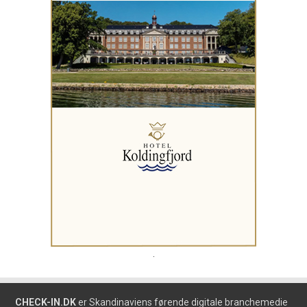
.
CHECK-IN.DK
er Skandinaviens førende digitale branchemedie