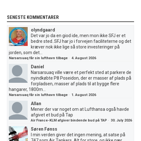
SENESTE KOMMENTARER
olyndgaard
Det var jo da en giod ide, men mon ikke SFJ er et
bedre sted..SFJ har jo i forvejen faciliteterne og det
kræver nok ikke lige så store investeringer på
jorden, som det...
Narsarsuaq får sin lufthavn tilbage
·
4. August 2026
Daniel
Narsarsuaq ville være et perfekt sted at parkere de
nyindkøbte P8 Poseidon, der er masser af plads på
forpladsen, masser af plads til at bygge flere
hangarer, 1800m...
Narsarsuaq får sin lufthavn tilbage
·
1. August 2026
Allan
Mener der var noget om at Lufthansa også havde
afgivet et bud på Tap
Air France-KLM afgiver bindende bud på TAP
·
30. July 2026
Søren Fønss
I min verden giver det ingen mening, at satse på
747 som Air Tankers. Alt for store, og ikke nær