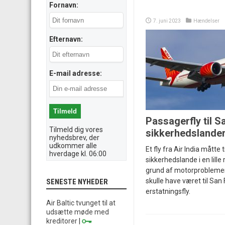
Fornavn:
7. juni 2023
Hændelser
Efternavn:
E-mail adresse:
Passagerfly til S
Tilmeld dig vores
sikkerhedslander
nyhedsbrev, der
udkommer alle
Et fly fra Air India måtte 
hverdage kl. 06:00
sikkerhedslande i en lille
grund af motorproblemer
skulle have været til San
SENESTE NYHEDER
erstatningsfly.
Air Baltic tvunget til at
udsætte møde med
kreditorer
|