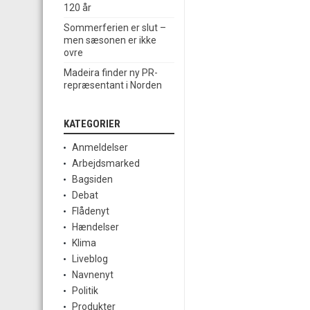
120 år
Sommerferien er slut –
men sæsonen er ikke
ovre
Madeira finder ny PR-
repræsentant i Norden
KATEGORIER
Anmeldelser
Arbejdsmarked
Bagsiden
Debat
Flådenyt
Hændelser
Klima
Liveblog
Navnenyt
Politik
Produkter