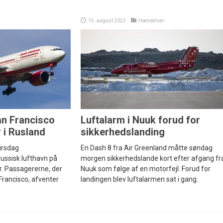
15. august 2022
Hændelser
an Francisco
Luftalarm i Nuuk forud for
 i Rusland
sikkerhedslanding
tirsdag
En Dash 8 fra Air Greenland måtte søndag
 russisk lufthavn på
morgen sikkerhedslande kort efter afgang fr
. Passagererne, der
Nuuk som følge af en motorfejl. Forud for
 Francisco, afventer
landingen blev luftalarmen sat i gang.