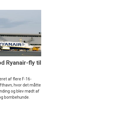
 Ryanair-fly til
eret af flere F-16-
Lufthavn, hvor det måtte
nding og blev mødt af
 og bombehunde.