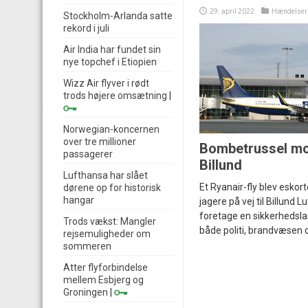
29. april 2022
Hændelser
Stockholm-Arlanda satte
rekord i juli
Air India har fundet sin
nye topchef i Etiopien
Wizz Air flyver i rødt
trods højere omsætning
|
Norwegian-koncernen
over tre millioner
Bombetrussel mod
passagerer
Billund
Lufthansa har slået
Et Ryanair-fly blev eskort
dørene op for historisk
hangar
jagere på vej til Billund 
foretage en sikkerhedsla
Trods vækst: Mangler
både politi, brandvæsen
rejsemuligheder om
sommeren
Atter flyforbindelse
mellem Esbjerg og
Groningen
|