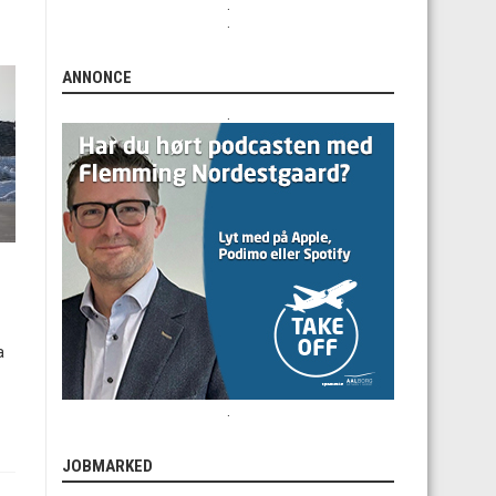
.
.
ANNONCE
.
a
.
JOBMARKED