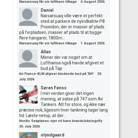
Narsarsuaq får sin lufthavn tilbage
·
4. August 2026
Daniel
Narsarsuaq ville være et perfekt
sted at parkere de nyindkøbte P8
Poseidon, der er masser af plads
på forpladsen, masser af plads til at bygge
flere hangarer, 1800m...
Narsarsuaq får sin lufthavn tilbage
·
1. August 2026
Allan
Mener der var noget om at
Lufthansa også havde afgivet et
bud på Tap
Air France-KLM afgiver bindende bud på TAP
·
30.
July 2026
Søren Fønss
I min verden giver det ingen
mening, at satse på 747 som Air
Tankers. Alt for store, og ikke nær
præcise nok, ligesom hver tankning tager lang
tid. Læste netop, at der...
Nordic Seaplanes-ejer vil have brandslukningsfly
·
30. July 2026
olyndgaard