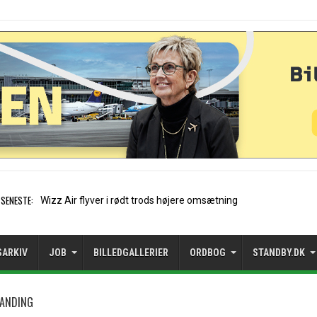
SENESTE:
Norwegian-koncernen ov
SARKIV
JOB
BILLEDGALLERIER
ORDBOG
STANDBY.DK
LANDING