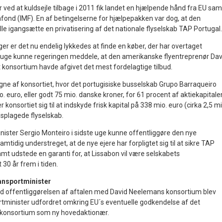
ved at kuldsejle tilbage i 2011 fik landet en hjælpende hånd fra EU sam
afond (IMF). En af betingelserne for hjælpepakken var dog, at den
lle igangsætte en privatisering af det nationale flyselskab TAP Portugal.
nger er det nu endelig lykkedes at finde en køber, der har overtaget
te uge kunne regeringen meddele, at den amerikanske flyentreprenør Dav
konsortium havde afgivet det mest fordelagtige tilbud.
gne af konsortiet, hvor det portugisiske busselskab Grupo Barraqueiro
. euro, eller godt 75 mio. danske kroner, for 61 procent af aktiekapitalen
r konsortiet sig til at indskyde frisk kapital på 338 mio. euro (cirka 2,5 mi
dsplagede flyselskab.
nister Sergio Monteiro i sidste uge kunne offentliggøre den nye
mtidig understreget, at de nye ejere har forpligtet sig til at sikre TAP
amt udstede en garanti for, at Lissabon vil være selskabets
 30 år frem i tiden.
ansportminister
ed offentliggørelsen af aftalen med David Neelemans konsortium blev
rtminister udfordret omkring EU´s eventuelle godkendelse af det
e konsortium som ny hovedaktionær.