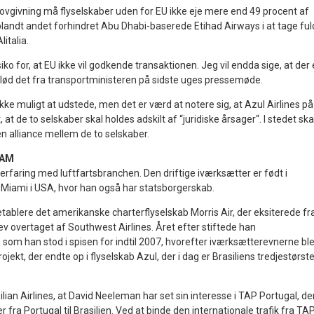
ovgivning må flyselskaber uden for EU ikke eje mere end 49 procent af
blandt andet forhindret Abu Dhabi-baserede Etihad Airways i at tage ful
litalia.
siko for, at EU ikke vil godkende transaktionen. Jeg vil endda sige, at der 
o,“ lød det fra transportministeren på sidste uges pressemøde.
ikke muligt at udstede, men det er værd at notere sig, at Azul Airlines på
 at de to selskaber skal holdes adskilt af “juridiske årsager“. I stedet ska
 alliance mellem de to selskaber.
TAM
rfaring med luftfartsbranchen. Den driftige iværksætter er født i
i Miami i USA, hvor han også har statsborgerskab.
tablere det amerikanske charterflyselskab Morris Air, der eksiterede fr
blev overtaget af Southwest Airlines. Året efter stiftede han
, som han stod i spisen for indtil 2007, hvorefter iværksætterevnerne bl
rojekt, der endte op i flyselskab Azul, der i dag er Brasiliens tredjestørst
ian Airlines, at David Neeleman har set sin interesse i TAP Portugal, de
r fra Portugal til Brasilien. Ved at binde den internationale trafik fra TA