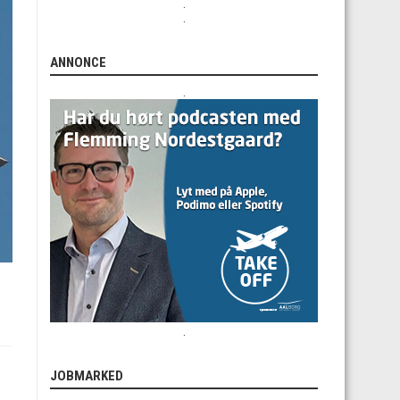
.
.
ANNONCE
.
.
JOBMARKED