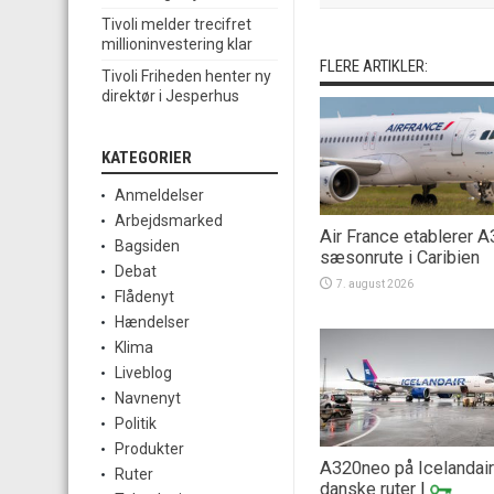
Tivoli melder trecifret
millioninvestering klar
FLERE ARTIKLER:
Tivoli Friheden henter ny
direktør i Jesperhus
KATEGORIER
Anmeldelser
Arbejdsmarked
Air France etablerer 
Bagsiden
sæsonrute i Caribien
Debat
7. august 2026
Flådenyt
Hændelser
Klima
Liveblog
Navnenyt
Politik
Produkter
A320neo på Icelandai
Ruter
danske ruter
|