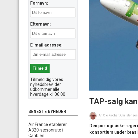
Fornavn:
Efternavn:
E-mail adresse:
Tilmeld dig vores
nyhedsbrev, der
udkommer alle
hverdage kl. 06:00
TAP-salg kan 
SENESTE NYHEDER
Af:
Ole Kirchert Christensen
Air France etablerer
Den portugisiske regerin
A320-sæsonrute i
konsortium under brasil
Caribien