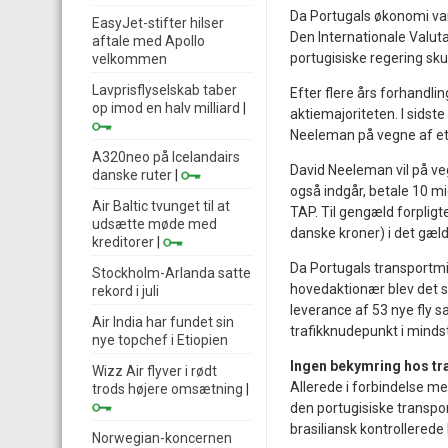
Da Portugals økonomi var 
EasyJet-stifter hilser
Den Internationale Valut
aftale med Apollo
portugisiske regering sku
velkommen
Lavprisflyselskab taber
Efter flere års forhandli
op imod en halv milliard
|
aktiemajoriteten. I sids
Neeleman på vegne af et 
A320neo på Icelandairs
David Neeleman vil på ve
danske ruter
|
også indgår, betale 10 mio
Air Baltic tvunget til at
TAP. Til gengæld forpligte
udsætte møde med
danske kroner) i det gæl
kreditorer
|
Da Portugals transportmi
Stockholm-Arlanda satte
hovedaktionær blev det sa
rekord i juli
leverance af 53 nye fly s
Air India har fundet sin
trafikknudepunkt i mindst
nye topchef i Etiopien
Ingen bekymring hos tr
Wizz Air flyver i rødt
Allerede i forbindelse m
trods højere omsætning
|
den portugisiske transpo
brasiliansk kontrollered
Norwegian-koncernen