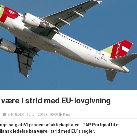
være i strid med EU-lovgivning
i
NYHEDER
16. juni 2015 kl. 00:00
Print
gs salg af 61 procent af aktiekapitalen i TAP Portgual til et
iansk ledelse kan være i strid med EU´s regler.