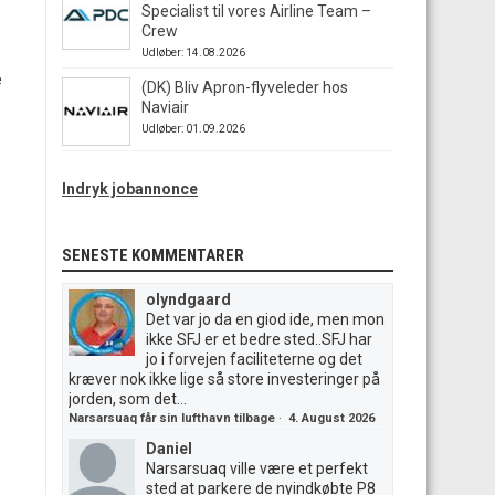
Specialist til vores Airline Team –
Crew
Udløber: 14.08.2026
e
(DK) Bliv Apron-flyveleder hos
Naviair
Udløber: 01.09.2026
Indryk jobannonce
SENESTE KOMMENTARER
olyndgaard
Det var jo da en giod ide, men mon
ikke SFJ er et bedre sted..SFJ har
jo i forvejen faciliteterne og det
kræver nok ikke lige så store investeringer på
jorden, som det...
Narsarsuaq får sin lufthavn tilbage
·
4. August 2026
Daniel
Narsarsuaq ville være et perfekt
sted at parkere de nyindkøbte P8