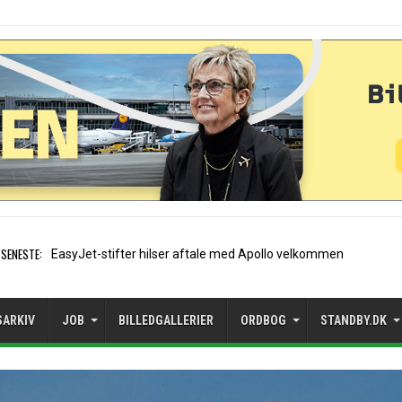
SENESTE:
Air France etablerer A320-
SARKIV
JOB
BILLEDGALLERIER
ORDBOG
STANDBY.DK