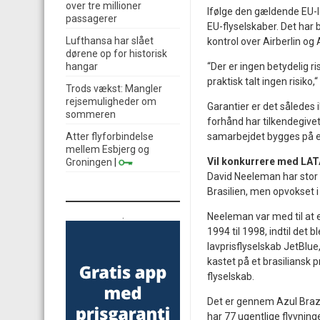
over tre millioner
Ifølge den gældende EU-l
passagerer
EU-flyselskaber. Det har 
Lufthansa har slået
kontrol over Airberlin og A
dørene op for historisk
hangar
“Der er ingen betydelig ri
praktisk talt ingen risik
Trods vækst: Mangler
rejsemuligheder om
Garantier er det således 
sommeren
forhånd har tilkendegivet,
Atter flyforbindelse
samarbejdet bygges på en
mellem Esbjerg og
Vil konkurrere med LA
Groningen
|
David Neeleman har stor e
Brasilien, men opvokset 
.
Neeleman var med til at e
1994 til 1998, indtil det 
lavprisflyselskab JetBlue
kastet på et brasiliansk p
flyselskab.
Det er gennem Azul Brazil
har 77 ugentlige flyvninge