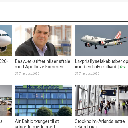
A320-
EasyJet-stifter hilser aftale
Lavprisflyselskab taber o
med Apollo velkommen
imod en halv milliard
|
7. august 2026
7. august 2026
rs
Air Baltic tvunget til at
Stockholm-Arlanda satte
udsætte møde med
rekord i juli