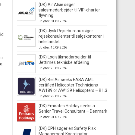
(DK) Air Alsie søger
t
salgsmedarbejder til VIP-charter
flyvning
Udløber: 01.09.2026
(DK) Jysk Rejsebureau søger
id
rejsekonsulenter til salgskontorer i
hele landet
Udløber: 10.09.2026
(DK) Logistikmedarbejder til
 i
Jettimes tekniske afdeling
a.
Udløber: 20.08.2026
(DK) Bel Air seeks EASA AML
certified Helicopter Technicians –
AW189 or AW139 Helicopters – B1.3
Udløber: 25.08.2026
(DK) Emirates Holiday seeks a
Senior Travel Consultant – Denmark
Udløber: 01.09.2026
(DK) CPH søger en Safety Risk
Management Koordinator