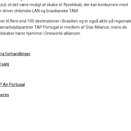
, vil det være muligt at skabe et flyselskab, der kan konkurrere med
r driver chilenske LAN og brasilianske TAM.
ver til flere end 100 destinationer i Brasilien og er også aktiv på regional
ye samarbejdspartner TAP Portugal er medlem af Star Alliance, mens de
skaber hører hjemme i Oneworld-alliancen.
fra forhandlinger
l salg
P Air Portugal
seres