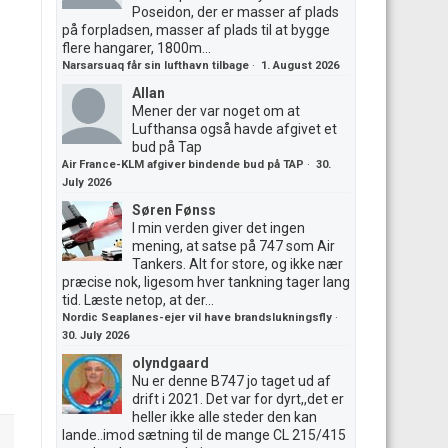
Poseidon, der er masser af plads
på forpladsen, masser af plads til at bygge
flere hangarer, 1800m...
Narsarsuaq får sin lufthavn tilbage
·
1. August 2026
Allan
Mener der var noget om at
Lufthansa også havde afgivet et
bud på Tap
Air France-KLM afgiver bindende bud på TAP
·
30.
July 2026
Søren Fønss
I min verden giver det ingen
mening, at satse på 747 som Air
Tankers. Alt for store, og ikke nær
præcise nok, ligesom hver tankning tager lang
tid. Læste netop, at der...
Nordic Seaplanes-ejer vil have brandslukningsfly
·
30. July 2026
olyndgaard
Nu er denne B747 jo taget ud af
drift i 2021. Det var for dyrt,,det er
heller ikke alle steder den kan
lande..imod sætning til de mange CL 215/415