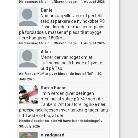
Narsarsuaq får sin lufthavn tilbage
·
4. August 2026
Daniel
Narsarsuaq ville være et perfekt
sted at parkere de nyindkøbte P8
Poseidon, der er masser af plads
på forpladsen, masser af plads til at bygge
flere hangarer, 1800m...
Narsarsuaq får sin lufthavn tilbage
·
1. August 2026
Allan
Mener der var noget om at
Lufthansa også havde afgivet et
bud på Tap
Air France-KLM afgiver bindende bud på TAP
·
30.
July 2026
Søren Fønss
I min verden giver det ingen
mening, at satse på 747 som Air
Tankers. Alt for store, og ikke nær
præcise nok, ligesom hver tankning tager lang
tid. Læste netop, at der...
Nordic Seaplanes-ejer vil have brandslukningsfly
·
30. July 2026
olyndgaard