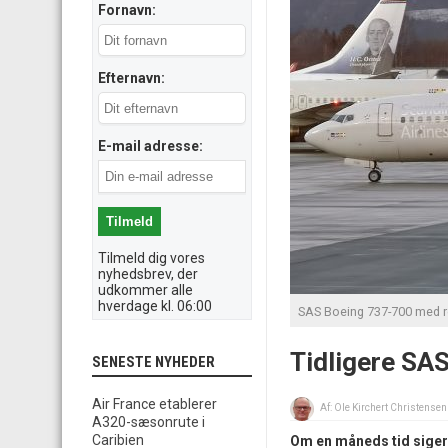
Fornavn:
Efternavn:
E-mail adresse:
Tilmeld dig vores
nyhedsbrev, der
udkommer alle
hverdage kl. 06:00
SAS Boeing 737-700 med re
Tidligere SAS
SENESTE NYHEDER
Air France etablerer
Af:
Ole Kirchert Christensen
A320-sæsonrute i
Caribien
Om en måneds tid siger S