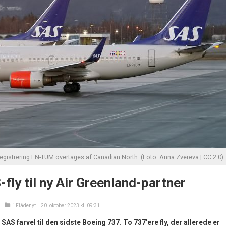
gistrering LN-TUM overtages af Canadian North. (Foto: Anna Zvereva | CC 2.0)
-fly til ny Air Greenland-partner
i
Flådenyt
20. oktober 2023 kl. 09:31
AS farvel til den sidste Boeing 737. To 737’ere fly, der allerede er