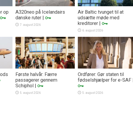
er op
A320neo på Icelandairs
Air Baltic tvunget til at
danske ruter
|
udsætte møde med
kreditorer
|
7. august 2026
6. august 2026
trods
Første halvår: Færre
Ordfører: Gør staten til
passagerer gennem
fødselshjælper for e-SAF
Schiphol
|
5. august 2026
5. august 2026