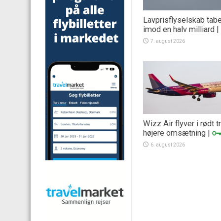
Lavprisflyselskab tab
imod en halv milliard
|
7. august 2026
Wizz Air flyver i rødt 
højere omsætning
|
6. august 2026