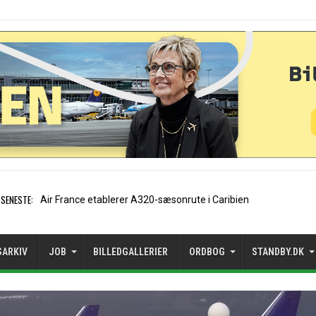
SENESTE:
EasyJet-stifter hilser aft
SARKIV
JOB
BILLEDGALLERIER
ORDBOG
STANDBY.DK