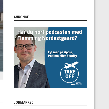
.
.
ANNONCE
.
.
JOBMARKED