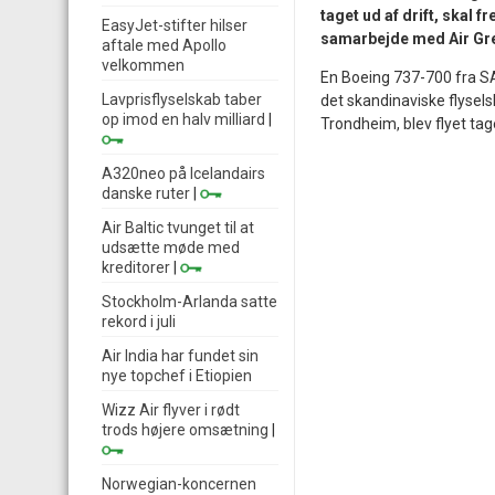
taget ud af drift, skal 
EasyJet-stifter hilser
samarbejde med Air Gr
aftale med Apollo
velkommen
En Boeing 737-700 fra SAS
Lavprisflyselskab taber
det skandinaviske flysels
op imod en halv milliard
|
Trondheim, blev flyet tage
A320neo på Icelandairs
danske ruter
|
Air Baltic tvunget til at
udsætte møde med
kreditorer
|
Stockholm-Arlanda satte
rekord i juli
Air India har fundet sin
nye topchef i Etiopien
Wizz Air flyver i rødt
trods højere omsætning
|
Norwegian-koncernen