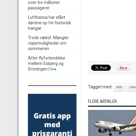
over tre millioner
passagerer
Lufthansa har slået
dørene op for historisk
hangar
Trods vækst: Mangler
rejsemuligheder om
sommeren
Atter flyforbindelse
mellem Esbjerg og
Groningen
|
Tagget med:
ABB
CAN
.
FLERE ARTIKLER: