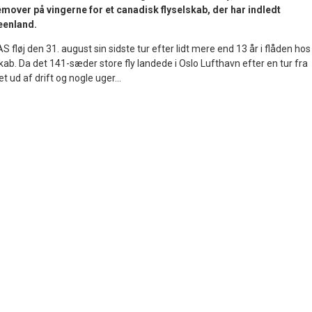
fremover på vingerne for et canadisk flyselskab, der har indledt
eenland.
 fløj den 31. august sin sidste tur efter lidt mere end 13 år i flåden hos
kab. Da det 141-sæder store fly landede i Oslo Lufthavn efter en tur fra
t ud af drift og nogle uger...