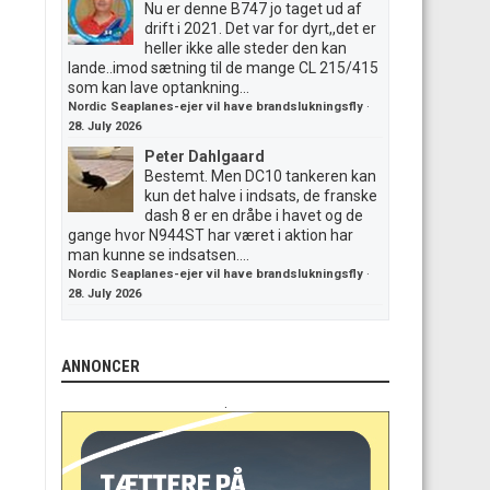
Nu er denne B747 jo taget ud af
drift i 2021. Det var for dyrt,,det er
heller ikke alle steder den kan
lande..imod sætning til de mange CL 215/415
som kan lave optankning...
Nordic Seaplanes-ejer vil have brandslukningsfly
·
28. July 2026
Peter Dahlgaard
Bestemt. Men DC10 tankeren kan
kun det halve i indsats, de franske
dash 8 er en dråbe i havet og de
gange hvor N944ST har været i aktion har
man kunne se indsatsen....
Nordic Seaplanes-ejer vil have brandslukningsfly
·
28. July 2026
ANNONCER
.