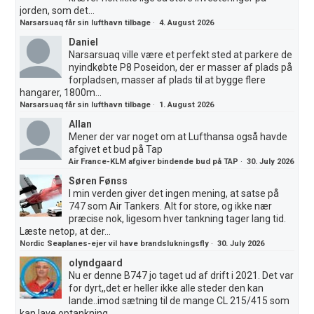
jorden, som det...
Narsarsuaq får sin lufthavn tilbage
·
4. August 2026
Daniel
Narsarsuaq ville være et perfekt sted at parkere de
nyindkøbte P8 Poseidon, der er masser af plads på
forpladsen, masser af plads til at bygge flere
hangarer, 1800m...
Narsarsuaq får sin lufthavn tilbage
·
1. August 2026
Allan
Mener der var noget om at Lufthansa også havde
afgivet et bud på Tap
Air France-KLM afgiver bindende bud på TAP
·
30. July 2026
Søren Fønss
I min verden giver det ingen mening, at satse på
747 som Air Tankers. Alt for store, og ikke nær
præcise nok, ligesom hver tankning tager lang tid.
Læste netop, at der...
Nordic Seaplanes-ejer vil have brandslukningsfly
·
30. July 2026
olyndgaard
Nu er denne B747 jo taget ud af drift i 2021. Det var
for dyrt,,det er heller ikke alle steder den kan
lande..imod sætning til de mange CL 215/415 som
kan lave optankning...