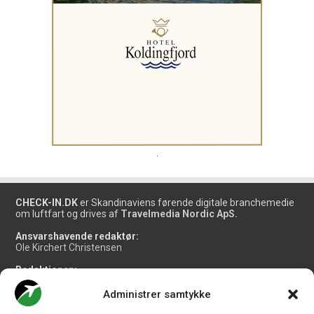
.
CHECK-IN.DK
er Skandinaviens førende digitale branchemedie
om luftfart og drives af
Travelmedia Nordic ApS.
Ansvarshavende redaktør:
Ole Kirchert Christensen
Redaktionen:
Christian Granhøj Skouboe
Henrik Baumgarten
Administrer samtykke
Danny Longhi Andreasen