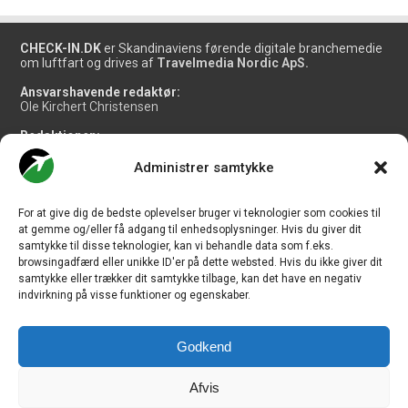
CHECK-IN.DK
er Skandinaviens førende digitale branchemedie
om luftfart og drives af
Travelmedia Nordic ApS.
Ansvarshavende redaktør:
Ole Kirchert Christensen
Redaktionen:
Christian Granhøj Skouboe
Henrik Baumgarten
Administrer samtykke
Danny Longhi Andreasen
Mathias Majlund Laursen
For at give dig de bedste oplevelser bruger vi teknologier som cookies til
Salg og jobannoncer:
at gemme og/eller få adgang til enhedsoplysninger. Hvis du giver dit
salg@travelmedianordic.com
samtykke til disse teknologier, kan vi behandle data som f.eks.
browsingadfærd eller unikke ID'er på dette websted. Hvis du ikke giver dit
samtykke eller trækker dit samtykke tilbage, kan det have en negativ
Vi tager ansvar for indholdet og er tilmeldt
indvirkning på visse funktioner og egenskaber.
Godkend
Siden er udviklet af
JHV Media Consult.
Afvis