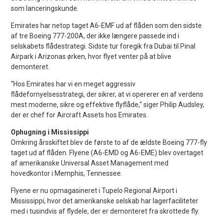
som lanceringskunde.
Emirates har netop taget A6-EMF ud af flåden som den sidste
af tre Boeing 777-200A, der ikke længere passede ind i
selskabets flådestrategi. Sidste tur foregik fra Dubai til Pinal
Airpark i Arizonas ørken, hvor flyet venter på at blive
demonteret.
“Hos Emirates har vi en meget aggressiv
flådefornyelsesstrategi, der sikrer, at vi opererer en af verdens
mest moderne, sikre og effektive flyflåde,“ siger Philip Audsley,
der er chef for Aircraft Assets hos Emirates.
Ophugning i Mississippi
Omkring årsskiftet blev de første to af de ældste Boeing 777-fly
taget ud af flåden. Flyene (A6-EMD og A6-EME) blev overtaget
af amerikanske Universal Asset Management med
hovedkontor i Memphis, Tennessee.
Flyene er nu opmagasineret i Tupelo Regional Airport i
Mississippi, hvor det amerikanske selskab har lagerfaciliteter
med i tusindvis af flydele, der er demonteret fra skrottede fly.