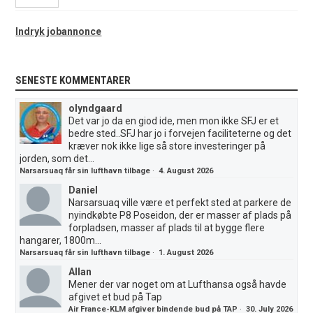
Indryk jobannonce
SENESTE KOMMENTARER
olyndgaard
Det var jo da en giod ide, men mon ikke SFJ er et
bedre sted..SFJ har jo i forvejen faciliteterne og det
kræver nok ikke lige så store investeringer på
jorden, som det...
Narsarsuaq får sin lufthavn tilbage
·
4. August 2026
Daniel
Narsarsuaq ville være et perfekt sted at parkere de
nyindkøbte P8 Poseidon, der er masser af plads på
forpladsen, masser af plads til at bygge flere
hangarer, 1800m...
Narsarsuaq får sin lufthavn tilbage
·
1. August 2026
Allan
Mener der var noget om at Lufthansa også havde
afgivet et bud på Tap
Air France-KLM afgiver bindende bud på TAP
·
30. July 2026