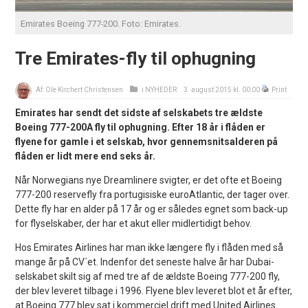
Emirates Boeing 777-200. Foto: Emirates.
Tre Emirates-fly til ophugning
Af:
Ole Kirchert Christensen
i
NYHEDER
3. august 2015 kl. 00:00
Print
Emirates har sendt det sidste af selskabets tre ældste
Boeing 777-200A fly til ophugning. Efter 18 år i flåden er
flyene for gamle i et selskab, hvor gennemsnitsalderen på
flåden er lidt mere end seks år.
Når Norwegians nye Dreamlinere svigter, er det ofte et Boeing
777-200 reservefly fra portugisiske euroAtlantic, der tager over.
Dette fly har en alder på 17 år og er således egnet som back-up
for flyselskaber, der har et akut eller midlertidigt behov.
Hos Emirates Airlines har man ikke længere fly i flåden med så
mange år på CV´et. Indenfor det seneste halve år har Dubai-
selskabet skilt sig af med tre af de ældste Boeing 777-200 fly,
der blev leveret tilbage i 1996. Flyene blev leveret blot et år efter,
at Boeing 777 blev sat i kommerciel drift med United Airlines