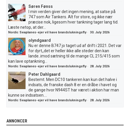
Søren Fønss
I min verden giver det ingen mening, at satse på
747 som Air Tankers. Alt for store, og ikke nær
præcise nok, ligesom hver tankning tager lang tid.
Læste netop, at der...
Nordic Seaplanes-ejer vil have brandslukningsfly
·
30. July 2026
olyndgaard
Nu er denne B747 jo taget ud af drift i 2021. Det var
for dyrt,,det er heller ikke alle steder den kan
lande..imod sætning til de mange CL 215/415 som
kan lave optankning...
Nordic Seaplanes-ejer vil have brandslukningsfly
·
28. July 2026
Peter Dahlgaard
Bestemt. Men DC10 tankeren kan kun det halve i
indsats, de franske dash 8 er en dråbe i havet og
de gange hvor N944ST har været i aktion har man
kunne se indsatsen....
Nordic Seaplanes-ejer vil have brandslukningsfly
·
28. July 2026
ANNONCER