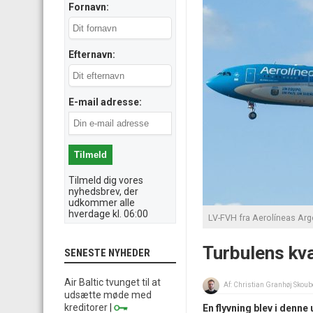
Fornavn:
Efternavn:
E-mail adresse:
Tilmeld dig vores
nyhedsbrev, der
udkommer alle
hverdage kl. 06:00
LV-FVH fra Aerolíneas Arg
Turbulens kv
SENESTE NYHEDER
Air Baltic tvunget til at
Af:
Christian Granhøj Skoub
udsætte møde med
kreditorer
|
En flyvning blev i denne 