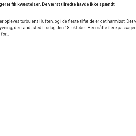
er fik kvæstelser. De værst tilredte havde ikke spændt
er opleves turbulens i luften, og i de fleste tilfælde er det harmløst. Det 
flyvning, der fandt sted tirsdag den 18. oktober. Her måtte flere passager
or...