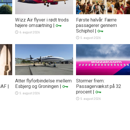
Wizz Air flyver i rødt trods
Første halvår: Færre
højere omsætning
|
passagerer gennem
Schiphol
|
6. august 2026
5. august 2026
Atter flyforbindelse mellem
Stormer frem:
SAF
|
Esbjerg og Groningen
|
Passagervækst på 32
procent
|
5. august 2026
5. august 2026