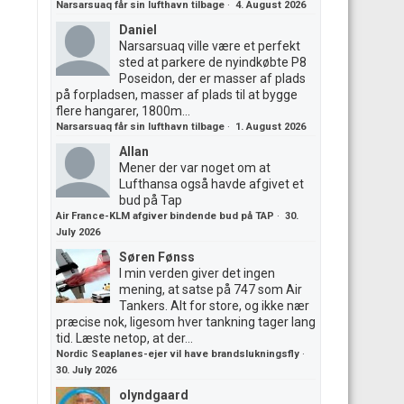
Narsarsuaq får sin lufthavn tilbage
·
4. August 2026
Daniel
Narsarsuaq ville være et perfekt
sted at parkere de nyindkøbte P8
Poseidon, der er masser af plads
på forpladsen, masser af plads til at bygge
flere hangarer, 1800m...
Narsarsuaq får sin lufthavn tilbage
·
1. August 2026
Allan
Mener der var noget om at
Lufthansa også havde afgivet et
bud på Tap
Air France-KLM afgiver bindende bud på TAP
·
30.
July 2026
Søren Fønss
I min verden giver det ingen
mening, at satse på 747 som Air
Tankers. Alt for store, og ikke nær
præcise nok, ligesom hver tankning tager lang
tid. Læste netop, at der...
Nordic Seaplanes-ejer vil have brandslukningsfly
·
30. July 2026
olyndgaard