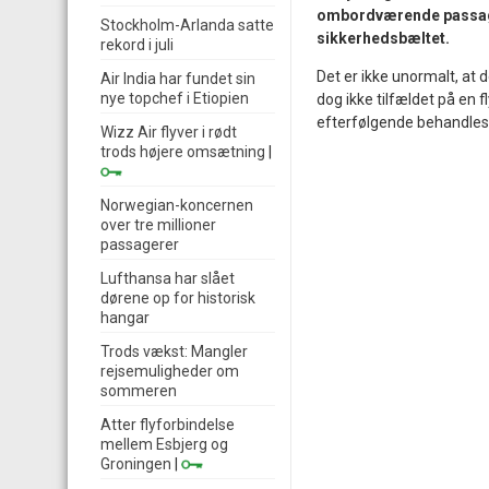
ombordværende passager
Stockholm-Arlanda satte
sikkerhedsbæltet.
rekord i juli
Det er ikke unormalt, at d
Air India har fundet sin
nye topchef i Etiopien
dog ikke tilfældet på en 
efterfølgende behandles f
Wizz Air flyver i rødt
trods højere omsætning
|
Norwegian-koncernen
over tre millioner
passagerer
Lufthansa har slået
dørene op for historisk
hangar
Trods vækst: Mangler
rejsemuligheder om
sommeren
Atter flyforbindelse
mellem Esbjerg og
Groningen
|