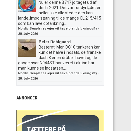
Nu er denne B747 jo taget ud af
drift i 2021. Det var for dyrt,,det er
heller ikke alle steder den kan
lande..imod sætning til de mange CL 215/415
som kan lave optankning...
Nordic Seaplanes-ejer vil have brandslukningsfly
·
28. July 2026
Peter Dahlgaard
Bestemt. Men DC10 tankeren kan
kun det halve i indsats, de franske
dash 8 er en dråbe i havet og de
gange hvor N944ST har været i aktion har
man kunne se indsatsen....
Nordic Seaplanes-ejer vil have brandslukningsfly
·
28. July 2026
ANNONCER
.