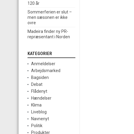
120 år
Sommerferien er slut –
men sæsonen er ikke
ovre
Madeira finder ny PR-
repræsentant i Norden
KATEGORIER
Anmeldelser
Arbejdsmarked
Bagsiden
Debat
Flådenyt
Hændelser
Klima
Liveblog
Navnenyt
Politik
Produkter