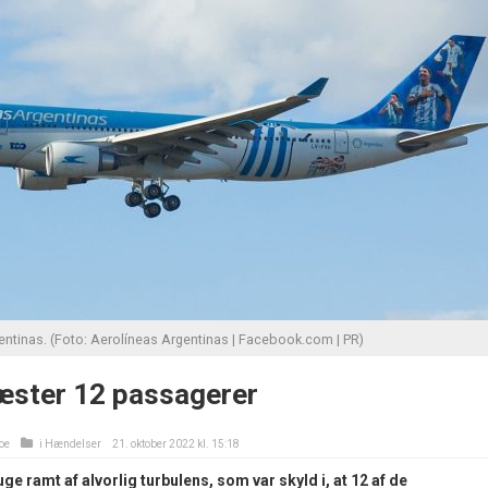
entinas. (Foto: Aerolíneas Argentinas | Facebook.com | PR)
æster 12 passagerer
oe
i
Hændelser
21. oktober 2022 kl. 15:18
uge ramt af alvorlig turbulens, som var skyld i, at 12 af de