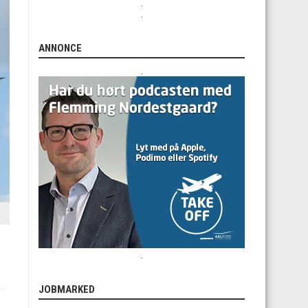
.
.
ANNONCE
.
.
JOBMARKED