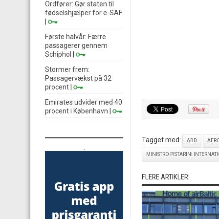
Ordfører: Gør staten til
fødselshjælper for e-SAF
|
Første halvår: Færre
passagerer gennem
Schiphol
|
Stormer frem:
Passagervækst på 32
procent
|
Emirates udvider med 40
procent i København
|
Tagget med:
ABB
AER
.
MINISTRO PISTARINI INTERNAT
FLERE ARTIKLER: