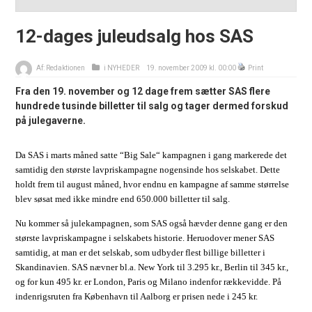
12-dages juleudsalg hos SAS
Af:
Redaktionen
i
NYHEDER
19. november 2009 kl. 00:00
Print
Fra den 19. november og 12 dage frem sætter SAS flere
hundrede tusinde billetter til salg og tager dermed forskud
på julegaverne.
Da SAS i marts måned satte “Big Sale“ kampagnen i gang markerede det
samtidig den største lavpriskampagne nogensinde hos selskabet. Dette
holdt frem til august måned, hvor endnu en kampagne af samme størrelse
blev søsat med ikke mindre end 650.000 billetter til salg.
Nu kommer så julekampagnen, som SAS også hævder denne gang er den
største lavpriskampagne i selskabets historie. Heruodover mener SAS
samtidig, at man er det selskab, som udbyder flest billige billetter i
Skandinavien.
SAS nævner bl.a. New York til 3.295 kr., Berlin til 345 kr.,
og for kun 495 kr. er London, Paris og Milano indenfor rækkevidde. På
indenrigsruten fra København til Aalborg er prisen nede i 245 kr.