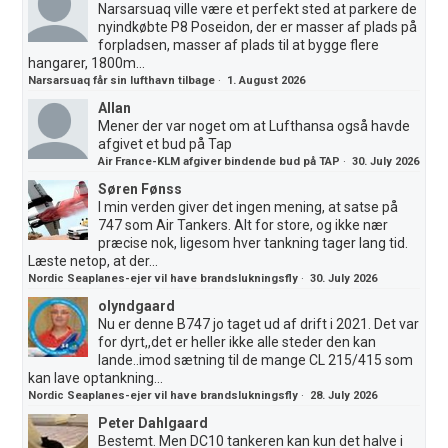
Narsarsuaq ville være et perfekt sted at parkere de
nyindkøbte P8 Poseidon, der er masser af plads på
forpladsen, masser af plads til at bygge flere
hangarer, 1800m...
Narsarsuaq får sin lufthavn tilbage
·
1. August 2026
Allan
Mener der var noget om at Lufthansa også havde
afgivet et bud på Tap
Air France-KLM afgiver bindende bud på TAP
·
30. July 2026
Søren Fønss
I min verden giver det ingen mening, at satse på
747 som Air Tankers. Alt for store, og ikke nær
præcise nok, ligesom hver tankning tager lang tid.
Læste netop, at der...
Nordic Seaplanes-ejer vil have brandslukningsfly
·
30. July 2026
olyndgaard
Nu er denne B747 jo taget ud af drift i 2021. Det var
for dyrt,,det er heller ikke alle steder den kan
lande..imod sætning til de mange CL 215/415 som
kan lave optankning...
Nordic Seaplanes-ejer vil have brandslukningsfly
·
28. July 2026
Peter Dahlgaard
Bestemt. Men DC10 tankeren kan kun det halve i