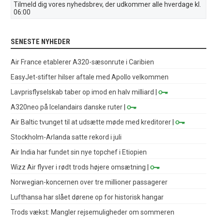
Tilmeld dig vores nyhedsbrev, der udkommer alle hverdage kl.
06:00
SENESTE NYHEDER
Air France etablerer A320-sæsonrute i Caribien
EasyJet-stifter hilser aftale med Apollo velkommen
Lavprisflyselskab taber op imod en halv milliard
|
A320neo på Icelandairs danske ruter
|
Air Baltic tvunget til at udsætte møde med kreditorer
|
Stockholm-Arlanda satte rekord i juli
Air India har fundet sin nye topchef i Etiopien
Wizz Air flyver i rødt trods højere omsætning
|
Norwegian-koncernen over tre millioner passagerer
Lufthansa har slået dørene op for historisk hangar
Trods vækst: Mangler rejsemuligheder om sommeren