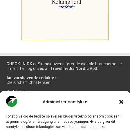
.
CHECK-IN.DK
er Skandinaviens førende digitale branchemedie
om luftfart og drives af
Travelmedia Nordic ApS.
Ansvarshavende redaktør:
Ole Kirchert Christensen
Redaktionen:
Christian Granhøj Skouboe
Henrik Baumgarten
Administrer samtykke
Danny Longhi Andreasen
Mathias Majlund Laursen
For at give dig de bedste oplevelser bruger vi teknologier som cookies til
Salg og jobannoncer:
at gemme og/eller få adgang til enhedsoplysninger. Hvis du giver dit
salg@travelmedianordic.com
samtykke til disse teknologier, kan vi behandle data som f.eks.