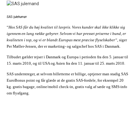
SAS i julehumør
“
Hos SAS får du høj kvalitet til lavpris. Vores kunder skal ikke klikke sig
igennem en lang række gebyrer. Selvom vi har presset priserne i bund, er
kvaliteten i top, og vi er blandt Europas mest præcise flyselskaber“,
siger
Per Møller-Jensen, der er marketing- og salgschef hos SAS i Danmark.
Tilbudet gælder rejser i Danmark og Europa i perioden fra den 5. januar til
15. marts 2010, og til USA og Asien fra den 11. januar til 25. marts 2010.
SAS understreger, at selvom billetterne er billige, optjener man stadig SAS
EuroBonus point og får glæde at de gratis SAS-fordele, for eksempel 20
kg. gratis bagage, online/mobil check-in, gratis valg af sæde og SMS-info
om flyafgang.