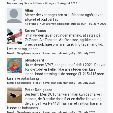
Narsarsuaq får sin lufthavn tilbage
·
1. August 2026
Allan
Mener der var noget om at Lufthansa også havde
afgivet et bud på Tap
Air France-KLM afgiver bindende bud på TAP
·
30. July 2026
Søren Fønss
I min verden giver det ingen mening, at satse på
747 som Air Tankers. Alt for store, og ikke nær
præcise nok, ligesom hver tankning tager lang tid.
Læste netop, at der...
Nordic Seaplanes-ejer vil have brandslukningsfly
·
30. July 2026
olyndgaard
Nu er denne B747 jo taget ud af drift i 2021. Det var
for dyrt,,det er heller ikke alle steder den kan
lande..imod sætning til de mange CL 215/415 som
kan lave optankning...
Nordic Seaplanes-ejer vil have brandslukningsfly
·
28. July 2026
Peter Dahlgaard
Bestemt. Men DC10 tankeren kan kun det halve i
indsats, de franske dash 8 er en dråbe i havet og
de gange hvor N944ST har været i aktion har man
kunne se indsatsen....
Nordic Seaplanes-ejer vil have brandslukningsfly
·
28. July 2026