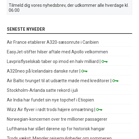
Tilmeld dig vores nyhedsbrev, der udkommer alle hverdage kl.
06:00
SENESTE NYHEDER
Air France etablerer A320-sæsonrute i Caribien
EasyJet-stifter hilser aftale med Apollo velkommen
Lavprisflyselskab taber op imod en halv milliard
|
A320neo på Icelandairs danske ruter
|
Air Baltic tvunget til at udsætte møde med kreditorer
|
Stockholm-Arlanda satte rekord i juli
Air India har fundet sin nye topchef i Etiopien
Wizz Air flyver i rødt trods højere omsætning
|
Norwegian-koncernen over tre millioner passagerer
Lufthansa har slået dørene op for historisk hangar
Trods vækst: Mangler rejsemuligheder om sommeren