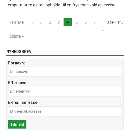
temperaturen gjorde opholdet til en frysende kold oplevelse.
4
« Første
...
«
2
3
5
6
»
Side 4 af 8
...
Sidste »
NYHEDSBREV
Fornavn:
Efternavn:
E-mail adresse: