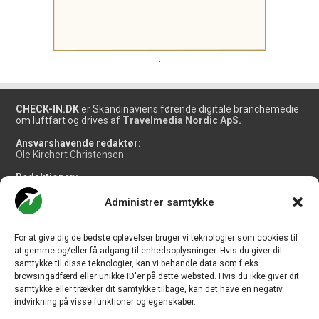
.
CHECK-IN.DK
er Skandinaviens førende digitale branchemedie
om luftfart og drives af
Travelmedia Nordic ApS.
Ansvarshavende redaktør:
Ole Kirchert Christensen
Redaktionen:
Christian Granhøj Skouboe
Henrik Baumgarten
Administrer samtykke
Danny Longhi Andreasen
Mathias Majlund Laursen
For at give dig de bedste oplevelser bruger vi teknologier som cookies til
Salg og jobannoncer:
at gemme og/eller få adgang til enhedsoplysninger. Hvis du giver dit
salg@travelmedianordic.com
samtykke til disse teknologier, kan vi behandle data som f.eks.
browsingadfærd eller unikke ID'er på dette websted. Hvis du ikke giver dit
samtykke eller trækker dit samtykke tilbage, kan det have en negativ
Vi tager ansvar for indholdet og er tilmeldt
indvirkning på visse funktioner og egenskaber.