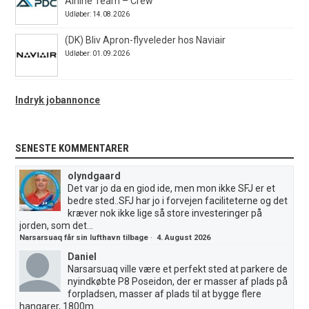
Airline Team – Crew
Udløber: 14.08.2026
(DK) Bliv Apron-flyveleder hos Naviair
Udløber: 01.09.2026
Indryk jobannonce
SENESTE KOMMENTARER
olyndgaard
Det var jo da en giod ide, men mon ikke SFJ er et
bedre sted..SFJ har jo i forvejen faciliteterne og det
kræver nok ikke lige så store investeringer på
jorden, som det...
Narsarsuaq får sin lufthavn tilbage
·
4. August 2026
Daniel
Narsarsuaq ville være et perfekt sted at parkere de
nyindkøbte P8 Poseidon, der er masser af plads på
forpladsen, masser af plads til at bygge flere
hangarer, 1800m...