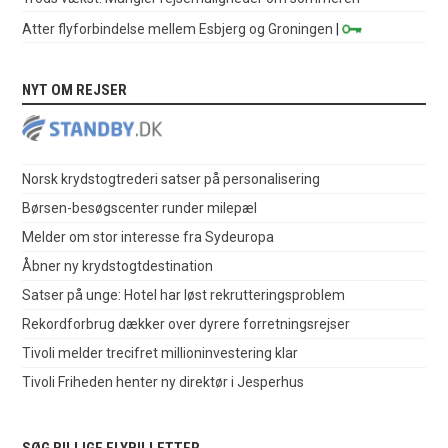
Atter flyforbindelse mellem Esbjerg og Groningen
|
NYT OM REJSER
Norsk krydstogtrederi satser på personalisering
Børsen-besøgscenter runder milepæl
Melder om stor interesse fra Sydeuropa
Åbner ny krydstogtdestination
Satser på unge: Hotel har løst rekrutteringsproblem
Rekordforbrug dækker over dyrere forretningsrejser
Tivoli melder trecifret millioninvestering klar
Tivoli Friheden henter ny direktør i Jesperhus
SØG BILLIGE FLYBILLETTER