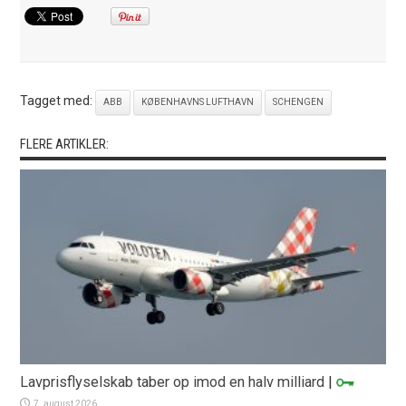
Tagget med:
ABB
KØBENHAVNS LUFTHAVN
SCHENGEN
FLERE ARTIKLER:
Lavprisflyselskab taber op imod en halv milliard
|
7. august 2026