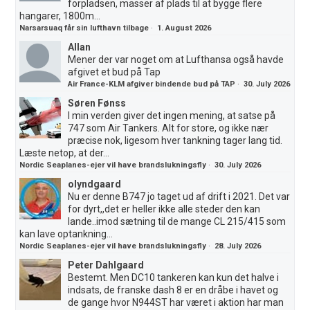
forpladsen, masser af plads til at bygge flere
hangarer, 1800m...
Narsarsuaq får sin lufthavn tilbage
·
1. August 2026
Allan
Mener der var noget om at Lufthansa også havde
afgivet et bud på Tap
Air France-KLM afgiver bindende bud på TAP
·
30. July 2026
Søren Fønss
I min verden giver det ingen mening, at satse på
747 som Air Tankers. Alt for store, og ikke nær
præcise nok, ligesom hver tankning tager lang tid.
Læste netop, at der...
Nordic Seaplanes-ejer vil have brandslukningsfly
·
30. July 2026
olyndgaard
Nu er denne B747 jo taget ud af drift i 2021. Det var
for dyrt,,det er heller ikke alle steder den kan
lande..imod sætning til de mange CL 215/415 som
kan lave optankning...
Nordic Seaplanes-ejer vil have brandslukningsfly
·
28. July 2026
Peter Dahlgaard
Bestemt. Men DC10 tankeren kan kun det halve i
indsats, de franske dash 8 er en dråbe i havet og
de gange hvor N944ST har været i aktion har man