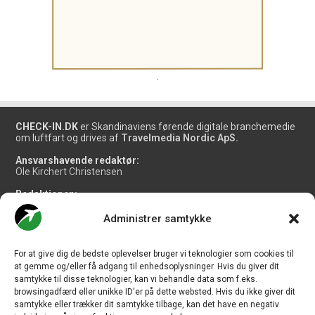
.
CHECK-IN.DK
er Skandinaviens førende digitale branchemedie
om luftfart og drives af
Travelmedia Nordic ApS.
Ansvarshavende redaktør:
Ole Kirchert Christensen
Redaktionen:
Christian Granhøj Skouboe
Henrik Baumgarten
Administrer samtykke
Danny Longhi Andreasen
Mathias Majlund Laursen
For at give dig de bedste oplevelser bruger vi teknologier som cookies til
Salg og jobannoncer:
at gemme og/eller få adgang til enhedsoplysninger. Hvis du giver dit
salg@travelmedianordic.com
samtykke til disse teknologier, kan vi behandle data som f.eks.
browsingadfærd eller unikke ID'er på dette websted. Hvis du ikke giver dit
samtykke eller trækker dit samtykke tilbage, kan det have en negativ
Vi tager ansvar for indholdet og er tilmeldt