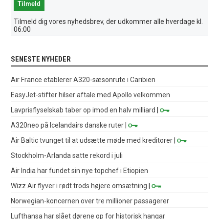
Tilmeld dig vores nyhedsbrev, der udkommer alle hverdage kl.
06:00
SENESTE NYHEDER
Air France etablerer A320-sæsonrute i Caribien
EasyJet-stifter hilser aftale med Apollo velkommen
Lavprisflyselskab taber op imod en halv milliard
|
A320neo på Icelandairs danske ruter
|
Air Baltic tvunget til at udsætte møde med kreditorer
|
Stockholm-Arlanda satte rekord i juli
Air India har fundet sin nye topchef i Etiopien
Wizz Air flyver i rødt trods højere omsætning
|
Norwegian-koncernen over tre millioner passagerer
Lufthansa har slået dørene op for historisk hangar