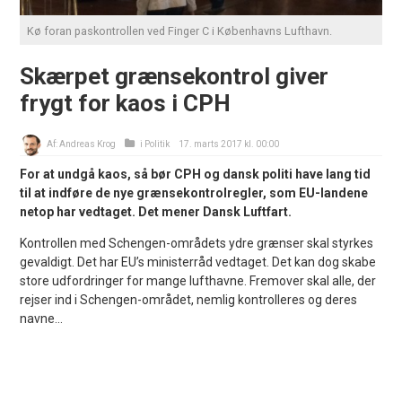
Kø foran paskontrollen ved Finger C i Københavns Lufthavn.
Skærpet grænsekontrol giver
frygt for kaos i CPH
Af:
Andreas Krog
i
Politik
17. marts 2017 kl. 00:00
For at undgå kaos, så bør CPH og dansk politi have lang tid
til at indføre de nye grænsekontrolregler, som EU-landene
netop har vedtaget. Det mener Dansk Luftfart.
Kontrollen med Schengen-områdets ydre grænser skal styrkes
gevaldigt. Det har EU’s ministerråd vedtaget. Det kan dog skabe
store udfordringer for mange lufthavne. Fremover skal alle, der
rejser ind i Schengen-området, nemlig kontrolleres og deres
navne...