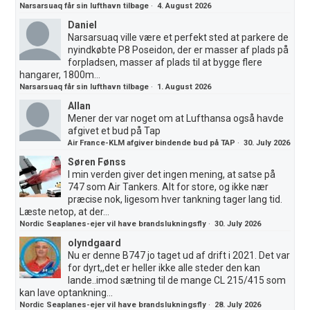
Narsarsuaq får sin lufthavn tilbage
·
4. August 2026
Daniel
Narsarsuaq ville være et perfekt sted at parkere de
nyindkøbte P8 Poseidon, der er masser af plads på
forpladsen, masser af plads til at bygge flere
hangarer, 1800m...
Narsarsuaq får sin lufthavn tilbage
·
1. August 2026
Allan
Mener der var noget om at Lufthansa også havde
afgivet et bud på Tap
Air France-KLM afgiver bindende bud på TAP
·
30. July 2026
Søren Fønss
I min verden giver det ingen mening, at satse på
747 som Air Tankers. Alt for store, og ikke nær
præcise nok, ligesom hver tankning tager lang tid.
Læste netop, at der...
Nordic Seaplanes-ejer vil have brandslukningsfly
·
30. July 2026
olyndgaard
Nu er denne B747 jo taget ud af drift i 2021. Det var
for dyrt,,det er heller ikke alle steder den kan
lande..imod sætning til de mange CL 215/415 som
kan lave optankning...
Nordic Seaplanes-ejer vil have brandslukningsfly
·
28. July 2026