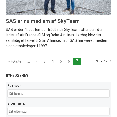
SAS er nu medlem af SkyTeam
SAS er den 1. september trådt ind i SkyTeam-alliancen, der
ledes af Air France-KLM og Delta Air Lines. Lørdag blev det
samtidig et farvel til Star Alliance, hvor SAS har været medlem
siden etableringen i 1997.
7
« Første
...
«
3
4
5
6
Side 7 af 7
NYHEDSBREV
Fornavn:
Efternavn: