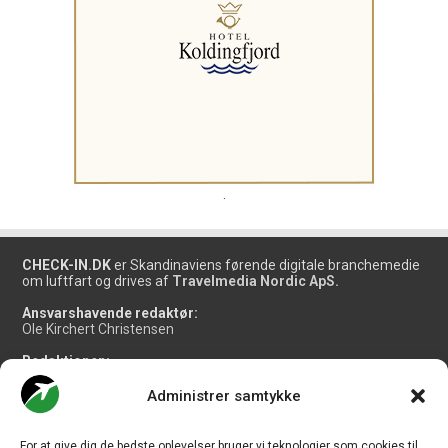
.
CHECK-IN.DK
er Skandinaviens førende digitale branchemedie
om luftfart og drives af
Travelmedia Nordic ApS.
Ansvarshavende redaktør:
Ole Kirchert Christensen
Redaktionen:
Christian Granhøj Skouboe
Henrik Baumgarten
Administrer samtykke
Danny Longhi Andreasen
Mathias Majlund Laursen
For at give dig de bedste oplevelser bruger vi teknologier som cookies til