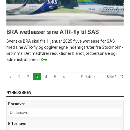
BRA wetleaser sine ATR-fly til SAS
Svenske BRA skal fra 1. januar 2025 flyve wetlease for SAS
med sine ATR-fly og opgiver egne indenrigsruter fra Stockholm-
Bromma. Det medfører reduktioner blandt jordpersonale og i
administrationen. |
3
«
1
2
4
5
»
...
Sidste »
Side 3 af 7
NYHEDSBREV
Fornavn:
Efternavn: