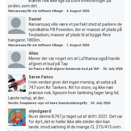
kræver nok ikke lige så store investeringer på
jorden, som det...
Narsarsuaq får sin lufthavn tilbage
·
4. August 2026
Daniel
Narsarsuaq ville være et perfekt sted at parkere de
nyindkøbte P8 Poseidon, der er masser af plads på
forpladsen, masser af plads til at bygge flere
hangarer, 1800m...
Narsarsuaq får sin lufthavn tilbage
·
1. August 2026
Allan
Mener der var noget om at Lufthansa også havde
afgivet et bud på Tap
Air France-KLM afgiver bindende bud på TAP
·
30. July 2026
Søren Fønss
I min verden giver det ingen mening, at satse på
747 som Air Tankers. Alt for store, og ikke nær
præcise nok, ligesom hver tankning tager lang tid.
Læste netop, at der...
Nordic Seaplanes-ejer vil have brandslukningsfly
·
30. July 2026
olyndgaard
Nu er denne B747 jo taget ud af drift i 2021. Det var
for dyrt,,det er heller ikke alle steder den kan
lande..imod sætning til de mange CL 215/415 som