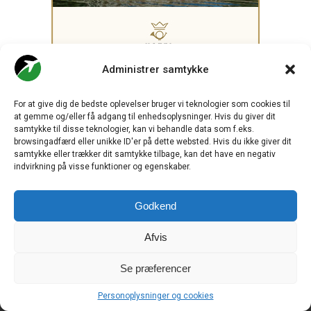
Administrer samtykke
For at give dig de bedste oplevelser bruger vi teknologier som cookies til
at gemme og/eller få adgang til enhedsoplysninger. Hvis du giver dit
samtykke til disse teknologier, kan vi behandle data som f.eks.
browsingadfærd eller unikke ID'er på dette websted. Hvis du ikke giver dit
.
samtykke eller trækker dit samtykke tilbage, kan det have en negativ
indvirkning på visse funktioner og egenskaber.
CHECK-IN.DK
er Skandinaviens førende digitale branchemedie
Godkend
om luftfart og drives af
Travelmedia Nordic ApS.
Afvis
Ansvarshavende redaktør:
Ole Kirchert Christensen
Se præferencer
Redaktionen:
Christian Granhøj Skouboe
Henrik Baumgarten
Personoplysninger og cookies
Danny Longhi Andreasen