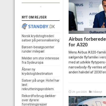
.
NYT OM REJSER
Norsk krydstogtrederi
Airbus forberede
satser på personalisering
for A320
Børsen-besøgscenter
runder milepæl
Mens Airbus A320-famili
sælgende flyfamilie i ver
Melder om stor interesse
med at udvikle flytypens 
fra Sydeuropa
narrowbody-fly ventes at
Åbner ny
anden halvdel af 2030’er
krydstogtdestination
Satser på unge: Hotel har
løst
rekrutteringsproblem
29. juni 2026
Flådenyt
Rekordforbrug dækker
over dyrere
forretningsrejser