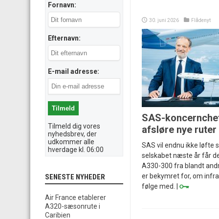
Fornavn:
30. juni 2026
Flådenyt
Efternavn:
E-mail adresse:
SAS-koncernchef: 
Tilmeld dig vores
afsløre nye ruter
nyhedsbrev, der
udkommer alle
SAS vil endnu ikke løfte s
hverdage kl. 06:00
selskabet næste år får de
A330-300 fra blandt andr
er bekymret for, om infr
SENESTE NYHEDER
følge med. |
Air France etablerer
A320-sæsonrute i
Caribien