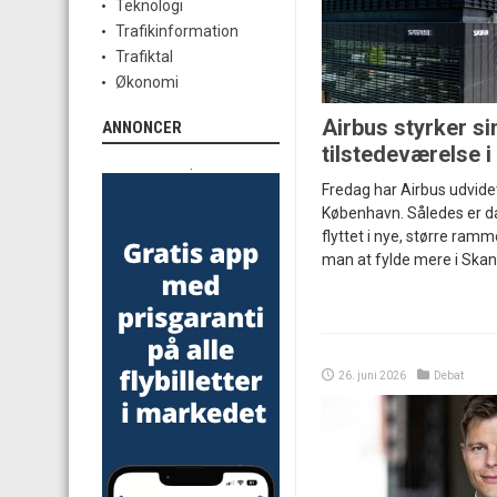
Teknologi
Trafikinformation
Trafiktal
Økonomi
Airbus styrker si
ANNONCER
tilstedeværelse 
.
Fredag har Airbus udvidet 
København. Således er da
flyttet i nye, større ram
man at fylde mere i Skan
26. juni 2026
Debat