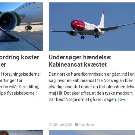
ordring koster
Undersøger hændelse:
der
Kabineansat kvæstet
 i forsyningskæderne
Den norske havarikommission er gået ind i en
rdringer for
sag, hvor en kabineansat fra Norwegian blev
 foreslår flere tiltag,
alvorligt kvæstet under en turbulenshændelse
e flyselskaberne. |
maj i år. Det sker efter, at den tyske modpart
har bedt Norge om at gå ind i sagen. |
29. juni 2026
Hændelser