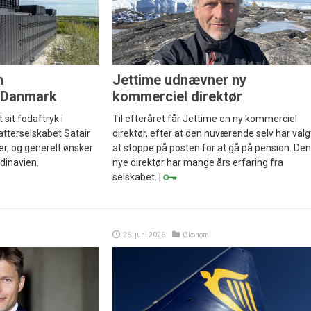
n
Jettime udnævner ny
i Danmark
kommerciel direktør
sit fodaftryk i
Til efteråret får Jettime en ny kommerciel
tterselskabet Satair
direktør, efter at den nuværende selv har valg
mer, og generelt ønsker
at stoppe på posten for at gå på pension. Den
dinavien.
nye direktør har mange års erfaring fra
selskabet. |
26. juni 2026
Økonomi