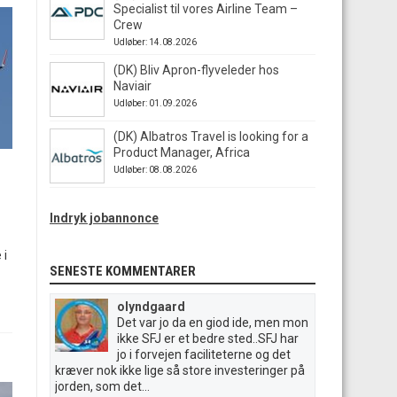
Specialist til vores Airline Team –
Crew
Udløber: 14.08.2026
(DK) Bliv Apron-flyveleder hos
Naviair
Udløber: 01.09.2026
(DK) Albatros Travel is looking for a
Product Manager, Africa
Udløber: 08.08.2026
Indryk jobannonce
 i
SENESTE KOMMENTARER
olyndgaard
Det var jo da en giod ide, men mon
ikke SFJ er et bedre sted..SFJ har
jo i forvejen faciliteterne og det
kræver nok ikke lige så store investeringer på
jorden, som det...