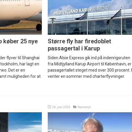
 køber 25 nye
Større fly har firedoblet
passagertal i Karup
der flyver til Shanghai
Siden Alsie Express gik ind på indenrigsruten
tockholm, har lagt en
fra Midtjylland Karup Airport til København, er
eo. Det er en
passagertallet steget med over 300 procent.
samt muligheden for at
venter en sommer med charterflyvninger.
26. juni 2026
Navnenyt