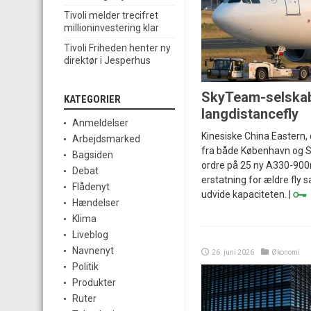
Tivoli melder trecifret
millioninvestering klar
Tivoli Friheden henter ny
direktør i Jesperhus
SkyTeam-selskab
KATEGORIER
langdistancefly
Anmeldelser
Kinesiske China Eastern, 
Arbejdsmarked
fra både København og S
Bagsiden
ordre på 25 ny A330-900n
Debat
erstatning for ældre fly 
Flådenyt
udvide kapaciteten. |
Hændelser
Klima
Liveblog
Navnenyt
26. juni 2026
Økonomi
Politik
Produkter
Ruter