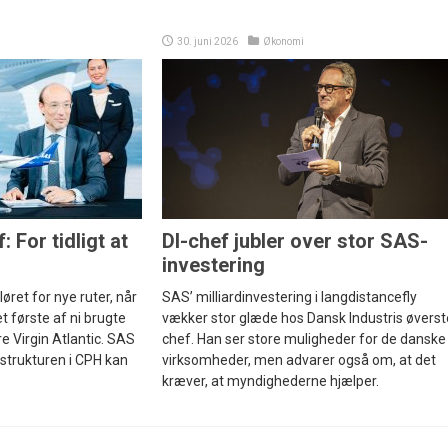
30. juni 2026
Økonomi
For tidligt at
DI-chef jubler over stor SAS-
investering
løret for nye ruter, når
SAS’ milliardinvestering i langdistancefly
t første af ni brugte
vækker stor glæde hos Dansk Industris øverst
e Virgin Atlantic. SAS
chef. Han ser store muligheder for de danske
astrukturen i CPH kan
virksomheder, men advarer også om, at det
kræver, at myndighederne hjælper.