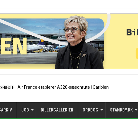
SENESTE:
EasyJet-stifter hilser aftale med A
SARKIV
JOB
BILLEDGALLERIER
ORDBOG
STANDBY.DK