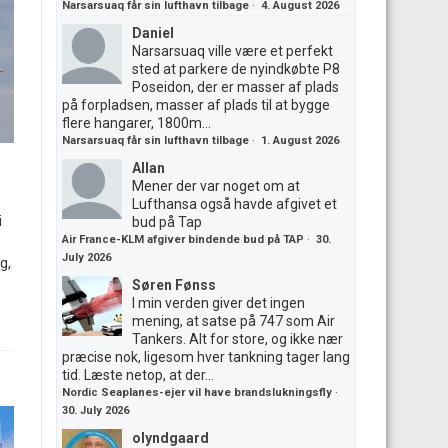
Narsarsuaq får sin lufthavn tilbage
·
4. August 2026
Daniel
Narsarsuaq ville være et perfekt
sted at parkere de nyindkøbte P8
Poseidon, der er masser af plads
på forpladsen, masser af plads til at bygge
flere hangarer, 1800m...
Narsarsuaq får sin lufthavn tilbage
·
1. August 2026
Allan
Mener der var noget om at
Lufthansa også havde afgivet et
i
bud på Tap
Air France-KLM afgiver bindende bud på TAP
·
30.
July 2026
g,
Søren Fønss
I min verden giver det ingen
mening, at satse på 747 som Air
Tankers. Alt for store, og ikke nær
præcise nok, ligesom hver tankning tager lang
tid. Læste netop, at der...
Nordic Seaplanes-ejer vil have brandslukningsfly
·
30. July 2026
olyndgaard