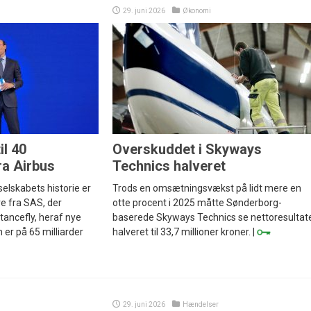
29. juni 2026
Økonomi
il 40
Overskuddet i Skyways
ra Airbus
Technics halveret
selskabets historie er
Trods en omsætningsvækst på lidt mere en
re fra SAS, der
otte procent i 2025 måtte Sønderborg-
stancefly, heraf nye
baserede Skyways Technics se nettoresultat
er på 65 milliarder
halveret til 33,7 millioner kroner. |
29. juni 2026
Hændelser