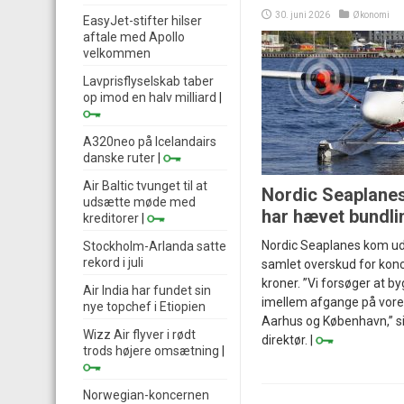
30. juni 2026
Økonomi
EasyJet-stifter hilser
aftale med Apollo
velkommen
Lavprisflyselskab taber
op imod en halv milliard
|
A320neo på Icelandairs
danske ruter
|
Air Baltic tvunget til at
Nordic Seaplane
udsætte møde med
har hævet bundli
kreditorer
|
Nordic Seaplanes kom ud
Stockholm-Arlanda satte
rekord i juli
samlet overskud for konc
kroner. ”Vi forsøger at b
Air India har fundet sin
imellem afgange på vore
nye topchef i Etiopien
Aarhus og København,” s
Wizz Air flyver i rødt
direktør. |
trods højere omsætning
|
Norwegian-koncernen