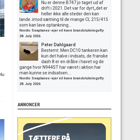
Nu er denne B747 jo taget ud af
drift i 2021. Det var for dyrt,,det er
heller ikke alle steder den kan
lande..imod sætning til de mange CL 215/415
som kan lave optankning...
Nordic Seaplanes-ejer vil have brandslukningsfly
·
28. July 2026
Peter Dahlgaard
Bestemt. Men DC10 tankeren kan
kun det halve i indsats, de franske
dash 8 er en dråbe i havet og de
gange hvor N944ST har været i aktion har
man kunne se indsatsen....
 Nu
Nordic Seaplanes-ejer vil have brandslukningsfly
·
28. July 2026
ANNONCER
.