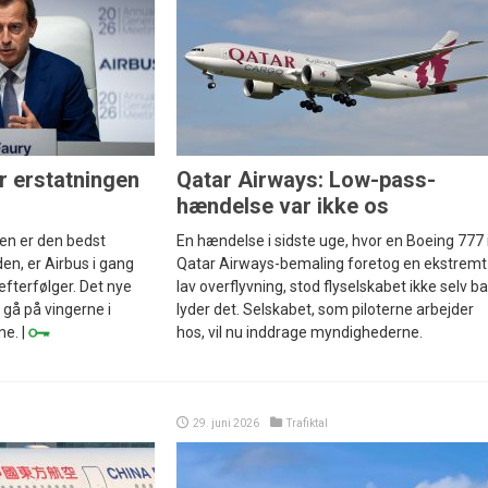
r erstatningen
Qatar Airways: Low-pass-
hændelse var ikke os
en er den bedst
En hændelse i sidste uge, hvor en Boeing 777 
den, er Airbus i gang
Qatar Airways-bemaling foretog en ekstremt
efterfølger. Det nye
lav overflyvning, stod flyselskabet ikke selv ba
 gå på vingerne i
lyder det. Selskabet, som piloterne arbejder
ne. |
hos, vil nu inddrage myndighederne.
29. juni 2026
Trafiktal