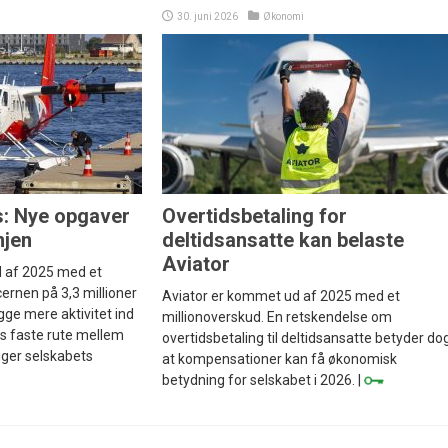
30. juni 2026
Økonomi
s: Nye opgaver
Overtidsbetaling for
njen
deltidsansatte kan belaste
Aviator
 af 2025 med et
ernen på 3,3 millioner
Aviator er kommet ud af 2025 med et
ygge mere aktivitet ind
millionoverskud. En retskendelse om
s faste rute mellem
overtidsbetaling til deltidsansatte betyder dog
iger selskabets
at kompensationer kan få økonomisk
betydning for selskabet i 2026. |