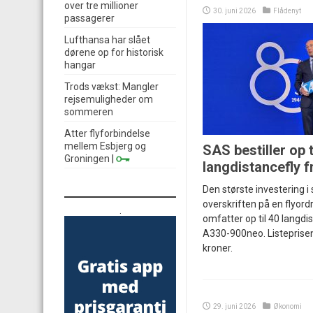
over tre millioner
30. juni 2026
Flådenyt
passagerer
Lufthansa har slået
dørene op for historisk
hangar
Trods vækst: Mangler
rejsemuligheder om
sommeren
Atter flyforbindelse
mellem Esbjerg og
SAS bestiller op t
Groningen
|
langdistancefly f
Den største investering i 
overskriften på en flyord
.
omfatter op til 40 langdi
A330-900neo. Listeprisen 
kroner.
29. juni 2026
Økonomi