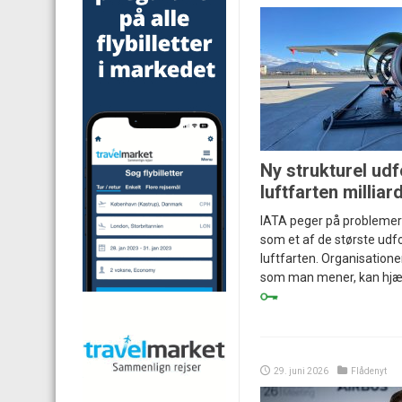
Ny strukturel udf
luftfarten milliar
IATA peger på problemer
som et af de største udfo
luftfarten. Organisationen
som man mener, kan hjælp
29. juni 2026
Flådenyt