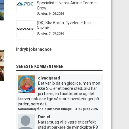
Specialist til vores Airline Team –
Crew
Udløber: 14.08.2026
(DK) Bliv Apron-flyveleder hos
Naviair
Udløber: 01.09.2026
Indryk jobannonce
SENESTE KOMMENTARER
olyndgaard
Det var jo da en giod ide, men mon
ikke SFJ er et bedre sted..SFJ har
jo i forvejen faciliteterne og det
kræver nok ikke lige så store investeringer på
jorden, som det...
Narsarsuaq får sin lufthavn tilbage
·
4. August 2026
Daniel
Narsarsuaq ville være et perfekt
sted at parkere de nyindkøbte P8