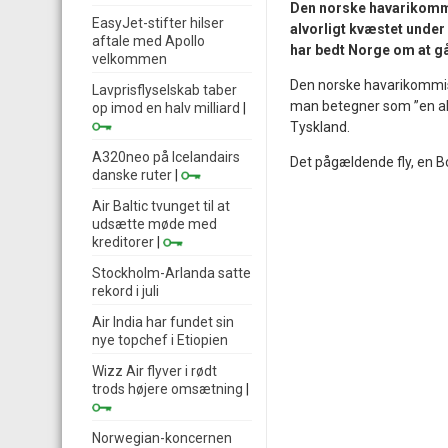
Den norske havarikommis
EasyJet-stifter hilser
alvorligt kvæstet under 
aftale med Apollo
har bedt Norge om at gå
velkommen
Den norske havarikommiss
Lavprisflyselskab taber
man betegner som ”en alv
op imod en halv milliard
|
Tyskland.
A320neo på Icelandairs
Det pågældende fly, en B
danske ruter
|
Air Baltic tvunget til at
udsætte møde med
kreditorer
|
Stockholm-Arlanda satte
rekord i juli
Air India har fundet sin
nye topchef i Etiopien
Wizz Air flyver i rødt
trods højere omsætning
|
Norwegian-koncernen