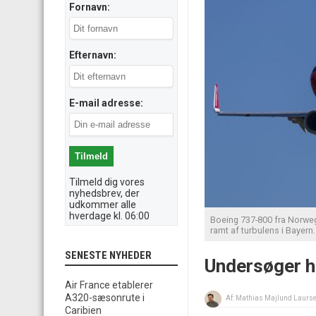
Fornavn:
Efternavn:
E-mail adresse:
Tilmeld dig vores
nyhedsbrev, der
udkommer alle
hverdage kl. 06:00
Boeing 737-800 fra Norweg
ramt af turbulens i Bayern
SENESTE NYHEDER
Undersøger h
Air France etablerer
A320-sæsonrute i
Af:
Mathias Majlund Laurs
Caribien