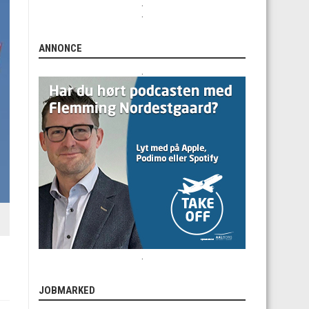
.
.
ANNONCE
.
.
JOBMARKED