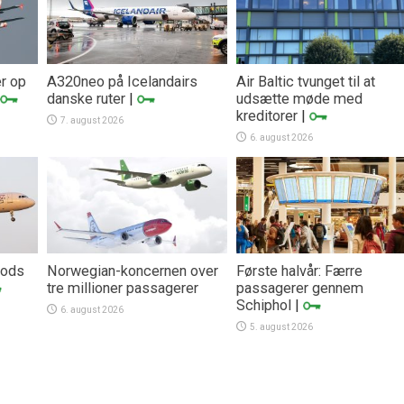
er op
A320neo på Icelandairs
Air Baltic tvunget til at
danske ruter
|
udsætte møde med
kreditorer
|
7. august 2026
6. august 2026
trods
Norwegian-koncernen over
Første halvår: Færre
tre millioner passagerer
passagerer gennem
Schiphol
|
6. august 2026
5. august 2026