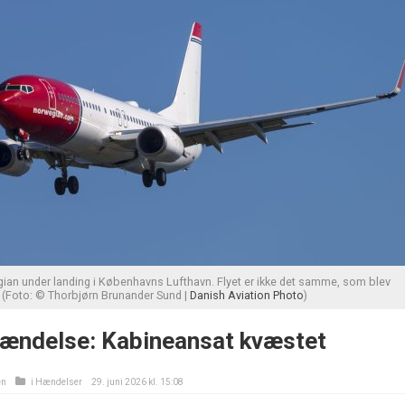
ian under landing i Københavns Lufthavn. Flyet er ikke det samme, som blev
. (Foto: © Thorbjørn Brunander Sund |
Danish Aviation Photo
)
ændelse: Kabineansat kvæstet
en
i
Hændelser
29. juni 2026 kl. 15:08