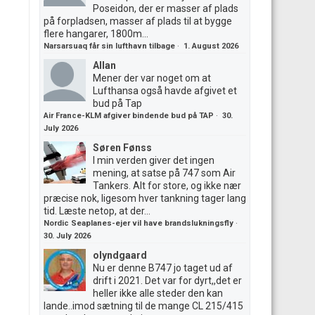
Poseidon, der er masser af plads
på forpladsen, masser af plads til at bygge
flere hangarer, 1800m...
Narsarsuaq får sin lufthavn tilbage
·
1. August 2026
Allan
Mener der var noget om at
Lufthansa også havde afgivet et
bud på Tap
Air France-KLM afgiver bindende bud på TAP
·
30.
July 2026
Søren Fønss
I min verden giver det ingen
mening, at satse på 747 som Air
Tankers. Alt for store, og ikke nær
præcise nok, ligesom hver tankning tager lang
tid. Læste netop, at der...
Nordic Seaplanes-ejer vil have brandslukningsfly
·
30. July 2026
olyndgaard
Nu er denne B747 jo taget ud af
drift i 2021. Det var for dyrt,,det er
heller ikke alle steder den kan
lande..imod sætning til de mange CL 215/415