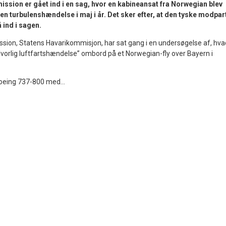
sion er gået ind i en sag, hvor en kabineansat fra Norwegian blev
en turbulenshændelse i maj i år. Det sker efter, at den tyske modpar
 ind i sagen.
ion, Statens Havarikommisjon, har sat gang i en undersøgelse af, hva
orlig luftfartshændelse” ombord på et Norwegian-fly over Bayern i
oeing 737-800 med...