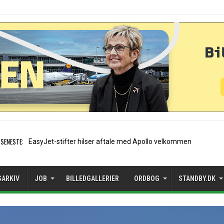
SENESTE:
Air France etab
SARKIV
JOB
BILLEDGALLERIER
ORDBOG
STANDBY.DK