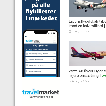
Lavprisflyselskab tab
imod en halv milliard
|
7. august 2026
Wizz Air flyver i rødt 
højere omsætning
|
6. august 2026