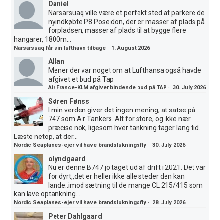
Daniel
Narsarsuaq ville være et perfekt sted at parkere de
nyindkøbte P8 Poseidon, der er masser af plads på
forpladsen, masser af plads til at bygge flere
hangarer, 1800m...
Narsarsuaq får sin lufthavn tilbage
·
1. August 2026
Allan
Mener der var noget om at Lufthansa også havde
afgivet et bud på Tap
Air France-KLM afgiver bindende bud på TAP
·
30. July 2026
Søren Fønss
I min verden giver det ingen mening, at satse på
747 som Air Tankers. Alt for store, og ikke nær
præcise nok, ligesom hver tankning tager lang tid.
Læste netop, at der...
Nordic Seaplanes-ejer vil have brandslukningsfly
·
30. July 2026
olyndgaard
Nu er denne B747 jo taget ud af drift i 2021. Det var
for dyrt,,det er heller ikke alle steder den kan
lande..imod sætning til de mange CL 215/415 som
kan lave optankning...
Nordic Seaplanes-ejer vil have brandslukningsfly
·
28. July 2026
Peter Dahlgaard