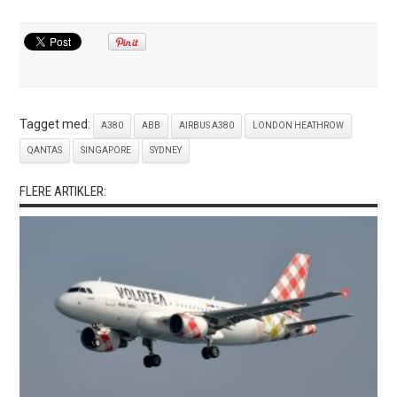
Tagget med:
A380
ABB
AIRBUS A380
LONDON HEATHROW
QANTAS
SINGAPORE
SYDNEY
FLERE ARTIKLER: