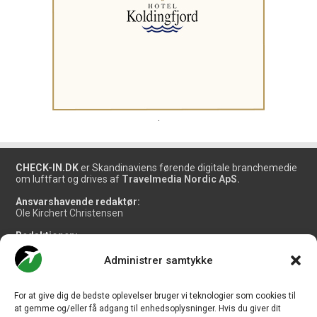
.
CHECK-IN.DK
er Skandinaviens førende digitale branchemedie
om luftfart og drives af
Travelmedia Nordic ApS.
Ansvarshavende redaktør:
Ole Kirchert Christensen
Redaktionen:
Christian Granhøj Skouboe
Henrik Baumgarten
Administrer samtykke
Danny Longhi Andreasen
Mathias Majlund Laursen
For at give dig de bedste oplevelser bruger vi teknologier som cookies til
Salg og jobannoncer:
at gemme og/eller få adgang til enhedsoplysninger. Hvis du giver dit
salg@travelmedianordic.com