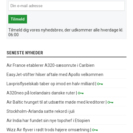
Tilmeld dig vores nyhedsbrev, der udkommer alle hverdage kl.
06:00
SENESTE NYHEDER
Air France etablerer A320-sæsonrute i Caribien
EasyJet-stifter hilser aftale med Apollo velkommen
Lavprisflyselskab taber op imod en halv milliard
|
A320neo på Icelandairs danske ruter
|
Air Baltic tvunget til at udsætte møde med kreditorer
|
Stockholm-Arlanda satte rekord i juli
Air India har fundet sin nye topchef i Etiopien
Wizz Air flyver i rødt trods højere omsætning
|