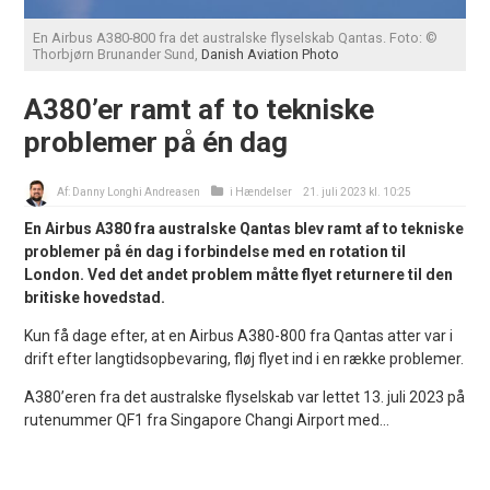
En Airbus A380-800 fra det australske flyselskab Qantas. Foto: ©
Thorbjørn Brunander Sund,
Danish Aviation Photo
A380’er ramt af to tekniske
problemer på én dag
Af:
Danny Longhi Andreasen
i
Hændelser
21. juli 2023 kl. 10:25
En Airbus A380 fra australske Qantas blev ramt af to tekniske
problemer på én dag i forbindelse med en rotation til
London. Ved det andet problem måtte flyet returnere til den
britiske hovedstad.
Kun få dage efter, at en Airbus A380-800 fra Qantas atter var i
drift efter langtidsopbevaring, fløj flyet ind i en række problemer.
A380’eren fra det australske flyselskab var lettet 13. juli 2023 på
rutenummer QF1 fra Singapore Changi Airport med...