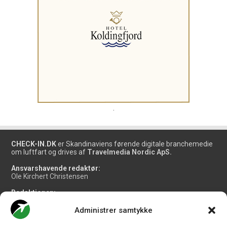
.
CHECK-IN.DK
er Skandinaviens førende digitale branchemedie
om luftfart og drives af
Travelmedia Nordic ApS.
Ansvarshavende redaktør:
Ole Kirchert Christensen
Redaktionen:
Christian Granhøj Skouboe
Henrik Baumgarten
Administrer samtykke
Danny Longhi Andreasen
Mathias Majlund Laursen