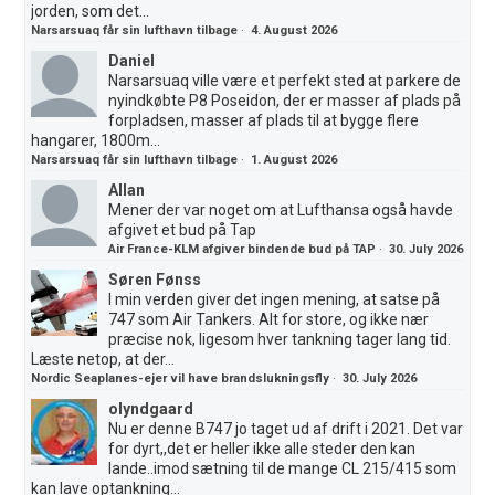
jorden, som det...
Narsarsuaq får sin lufthavn tilbage
·
4. August 2026
Daniel
Narsarsuaq ville være et perfekt sted at parkere de
nyindkøbte P8 Poseidon, der er masser af plads på
forpladsen, masser af plads til at bygge flere
hangarer, 1800m...
Narsarsuaq får sin lufthavn tilbage
·
1. August 2026
Allan
Mener der var noget om at Lufthansa også havde
afgivet et bud på Tap
Air France-KLM afgiver bindende bud på TAP
·
30. July 2026
Søren Fønss
I min verden giver det ingen mening, at satse på
747 som Air Tankers. Alt for store, og ikke nær
præcise nok, ligesom hver tankning tager lang tid.
Læste netop, at der...
Nordic Seaplanes-ejer vil have brandslukningsfly
·
30. July 2026
olyndgaard
Nu er denne B747 jo taget ud af drift i 2021. Det var
for dyrt,,det er heller ikke alle steder den kan
lande..imod sætning til de mange CL 215/415 som
kan lave optankning...