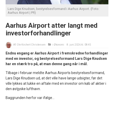
Lars Dige Knudsen, bestyrelsesformand i Aarhus Airport. (Foto:
Aarhus Airport | PR)
Aarhus Airport atter langt med
investorforhandlinger
Af:
Ole Kirchert Christensen
i
Økonomi
8. juni 2026 kl. 08:45
Endnu engang er Aarhus Airport i fremskredne forhandlinger
med en investor, og bestyrelsesformand Lars Dige Knudsen
har en stærk tro på, at man denne gang når i mål.
Tilbage i februar meldte Aarhus Airports bestyrelsesformand,
Lars Dige Knudsen ud, at det ville have lange udsigter, før det
ville lykkes at lukke en aftale med en investor om køb af aktier i
den østjyske lufthavn.
Baggrunden herfor var ifølge...