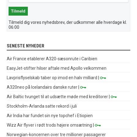
Tilmeld dig vores nyhedsbrev, der udkommer alle hverdage kl.
06:00
SENESTE NYHEDER
Air France etablerer A320-sæsonrute i Caribien
EasyJet-stifter hilser aftale med Apollo velkommen
Lavprisflyselskab taber op imod en halv milliard
|
A320neo på Icelandairs danske ruter
|
Air Baltic tvunget til at udsætte møde med kreditorer
|
Stockholm-Arlanda satte rekord i juli
Air India har fundet sin nye topchef i Etiopien
Wizz Air flyver i rødt trods højere omsætning
|
Norwegian-koncernen over tre millioner passagerer