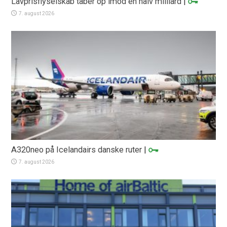
Lavprisflyselskab taber op imod en halv milliard
|
7. august 2026
A320neo på Icelandairs danske ruter
|
7. august 2026