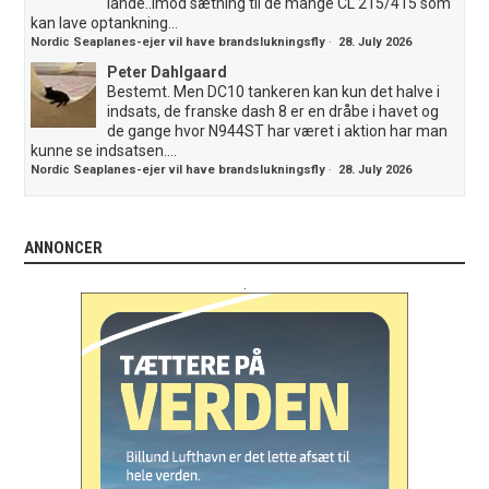
lande..imod sætning til de mange CL 215/415 som
kan lave optankning...
Nordic Seaplanes-ejer vil have brandslukningsfly
·
28. July 2026
Peter Dahlgaard
Bestemt. Men DC10 tankeren kan kun det halve i
indsats, de franske dash 8 er en dråbe i havet og
de gange hvor N944ST har været i aktion har man
kunne se indsatsen....
Nordic Seaplanes-ejer vil have brandslukningsfly
·
28. July 2026
ANNONCER
.