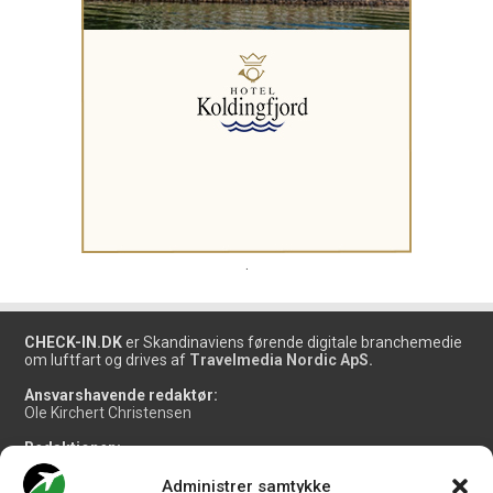
.
CHECK-IN.DK
er Skandinaviens førende digitale branchemedie
om luftfart og drives af
Travelmedia Nordic ApS.
Ansvarshavende redaktør:
Ole Kirchert Christensen
Redaktionen:
Christian Granhøj Skouboe
Henrik Baumgarten
Administrer samtykke