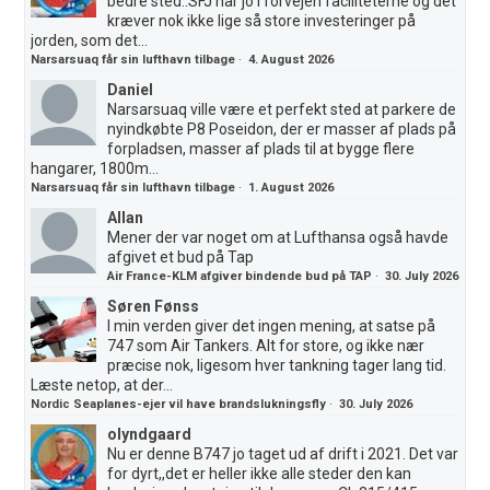
bedre sted..SFJ har jo i forvejen faciliteterne og det
kræver nok ikke lige så store investeringer på
jorden, som det...
Narsarsuaq får sin lufthavn tilbage
·
4. August 2026
Daniel
Narsarsuaq ville være et perfekt sted at parkere de
nyindkøbte P8 Poseidon, der er masser af plads på
forpladsen, masser af plads til at bygge flere
hangarer, 1800m...
Narsarsuaq får sin lufthavn tilbage
·
1. August 2026
Allan
Mener der var noget om at Lufthansa også havde
afgivet et bud på Tap
Air France-KLM afgiver bindende bud på TAP
·
30. July 2026
Søren Fønss
I min verden giver det ingen mening, at satse på
747 som Air Tankers. Alt for store, og ikke nær
præcise nok, ligesom hver tankning tager lang tid.
Læste netop, at der...
Nordic Seaplanes-ejer vil have brandslukningsfly
·
30. July 2026
olyndgaard
Nu er denne B747 jo taget ud af drift i 2021. Det var
for dyrt,,det er heller ikke alle steder den kan