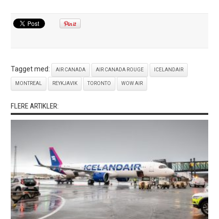
Tagget med:
AIR CANADA
AIR CANADA ROUGE
ICELANDAIR
MONTREAL
REYKJAVIK
TORONTO
WOW AIR
FLERE ARTIKLER: