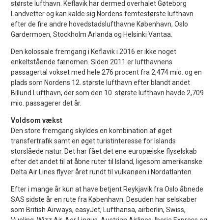
største lufthavn. Keflavik har dermed overhalet Gøteborg
Landvetter og kan kalde sig Nordens femtestørste lufthavn
efter de fire andre hovedstadslufthavne København, Oslo
Gardermoen, Stockholm Arlanda og Helsinki Vantaa.
Den kolossale fremgang i Keflavik i 2016 er ikke noget
enkeltstående fænomen. Siden 2011 er lufthavnens
passagertal vokset med hele 276 procent fra 2,474 mio. og en
plads som Nordens 12. største lufthavn efter blandt andet
Billund Lufthavn, der som den 10. største lufthavn havde 2,709
mio. passagerer det år.
Voldsom vækst
Den store fremgang skyldes en kombination af øget
transfertrafik samt en øget turistinteresse for Islands
storslåede natur. Det har fået det ene europæiske flyselskab
efter det andet til at åbne ruter til Island, ligesom amerikanske
Delta Air Lines flyver året rundt til vulkanøen i Nordatlanten.
Efter i mange år kun at have betjent Reykjavik fra Oslo åbnede
SAS sidste år en rute fra København. Desuden har selskaber
som British Airways, easyJet, Lufthansa, airberlin, Swiss,
Vueling, Wizz Air, Aer Lingus, Austrian Airlines, Iberia Express og