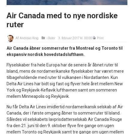
Air Canada med to nye nordiske
ruter
Af:
Andreas Krog
i
Ruter
3. februar 2017 kl. 00:00
Print
Air Canada åbner sommerruter fra Montreal og Toronto til
ekspansiv nordisk hovedstadslufthavn.
Flyselskaber fra hele Europa har de senere år åbnet ruter til
Island, mens de nordamerikanske flyselskaber har været mere
tilbageholdende med ruter til vulkanøen i Nordatlanten. Kun
Delta Air Lines har bidt sig fast og flyver hele året mellem New
York og Reykjavik-Keflavik lufthavnen samt om sommeren
mellem Minneapolis og Reykjavik.
Nu får Delta Air Lines imidlertid nordamerikansk selskab af Air
Canada, der i første omgang åbner to sommerruter til Island.
Således vil selskabets lavprisdatterselskab Air Canada Rouge
fra den 21. juni til den 9. oktober flyve fire gange om ugen
mellem Toronto og Reykjavik samt tre gange om ugen mellem