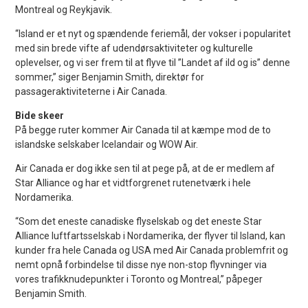
Montreal og Reykjavik.
“Island er et nyt og spændende feriemål, der vokser i popularitet
med sin brede vifte af udendørsaktiviteter og kulturelle
oplevelser, og vi ser frem til at flyve til ”Landet af ild og is” denne
sommer,” siger Benjamin Smith, direktør for
passageraktiviteterne i Air Canada.
Bide skeer
På begge ruter kommer Air Canada til at kæmpe mod de to
islandske selskaber Icelandair og WOW Air.
Air Canada er dog ikke sen til at pege på, at de er medlem af
Star Alliance og har et vidtforgrenet rutenetværk i hele
Nordamerika.
“Som det eneste canadiske flyselskab og det eneste Star
Alliance luftfartsselskab i Nordamerika, der flyver til Island, kan
kunder fra hele Canada og USA med Air Canada problemfrit og
nemt opnå forbindelse til disse nye non-stop flyvninger via
vores trafikknudepunkter i Toronto og Montreal,” påpeger
Benjamin Smith.