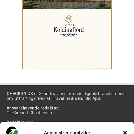
.
CHECK-IN.DK
er Skandinaviens førende digitale branchemedie
om luftfart og drives af
Travelmedia Nordic ApS.
Ansvarshavende redaktør:
Ole Kirchert Christensen
Redaktionen:
Christian Granhøj Skouboe
Henrik Baumgarten
Administrer samtykke